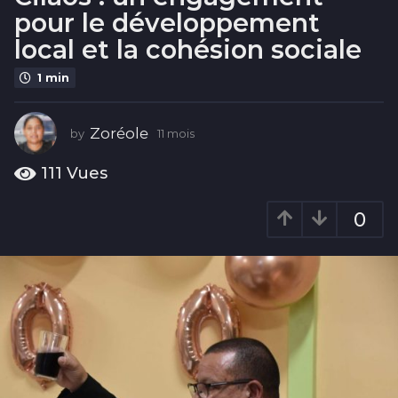
o
pour le développement
i
local et la cohésion sociale
s
1
1 min
1
m
Zoréole
o
by
11 mois
1
1
i
m
111
Vues
s
o
i
0
s