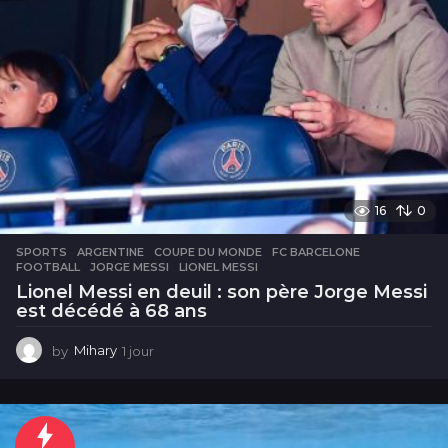
16
0
SPORTS
ARGENTINE
,
COUPE DU MONDE
,
FC BARCELONE
,
FOOTBALL
,
JORGE MESSI
,
LIONEL MESSI
Lionel Messi en deuil : son père Jorge Messi
est décédé à 68 ans
by
Mihary
1 jour
1
j
o
u
r