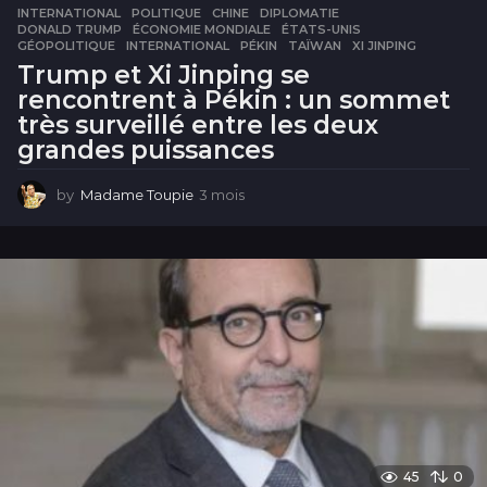
INTERNATIONAL
,
POLITIQUE
CHINE
,
DIPLOMATIE
,
DONALD TRUMP
,
ÉCONOMIE MONDIALE
,
ÉTATS-UNIS
,
GÉOPOLITIQUE
,
INTERNATIONAL
,
PÉKIN
,
TAÏWAN
,
XI JINPING
Trump et Xi Jinping se
rencontrent à Pékin : un sommet
très surveillé entre les deux
grandes puissances
by
Madame Toupie
3 mois
3
m
o
i
s
45
0