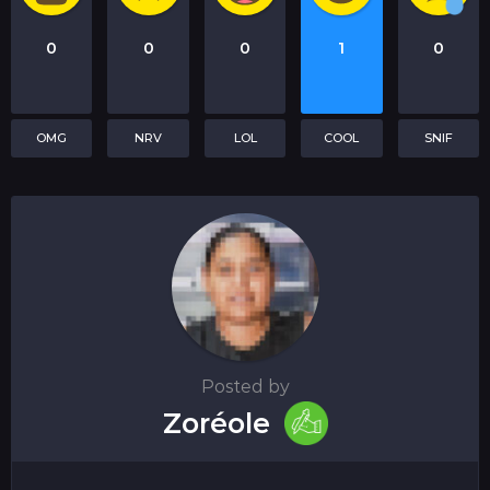
0
0
0
1
0
OMG
NRV
LOL
COOL
SNIF
Posted by
Zoréole