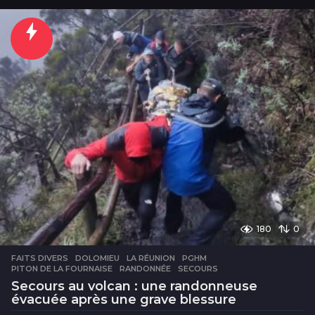
u
r
s
180
0
FAITS DIVERS
DOLOMIEU
,
LA RÉUNION
,
PGHM
,
PITON DE LA FOURNAISE
,
RANDONNÉE
,
SECOURS
Secours au volcan : une randonneuse
évacuée après une grave blessure