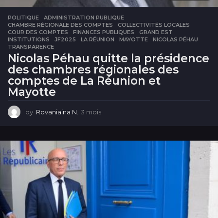
POLITIQUE
ADMINISTRATION PUBLIQUE
,
CHAMBRE RÉGIONALE DES COMPTES
,
COLLECTIVITÉS LOCALES
,
COUR DES COMPTES
,
FINANCES PUBLIQUES
,
GRAND EST
,
INSTITUTIONS
,
JF2025
,
LA RÉUNION
,
MAYOTTE
,
NICOLAS PÉHAU
,
TRANSPARENCE
Nicolas Péhau quitte la présidence
des chambres régionales des
comptes de La Réunion et
Mayotte
by
Rovaniaina N.
3 mois
3
m
o
i
s