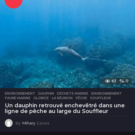
63
0
ENVIRONNEMENT
DAUPHIN
,
DÉCHETS MARINS
,
ENVIRONNEMENT
,
FAUNE MARINE
,
GLOBICE
,
LA RÉUNION
,
PÊCHE
,
SOUFFLEUR
Un dauphin retrouvé enchevêtré dans une
ligne de pêche au large du Souffleur
by
Mihary
2 jours
2
j
o