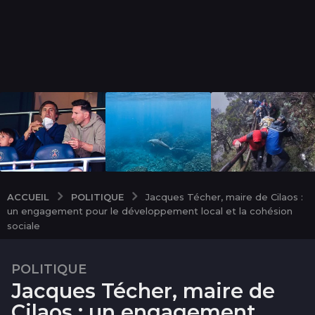
POLITIQUE
ACCUEIL
Jacques Técher, maire de Cilaos :
un engagement pour le développement local et la cohésion
sociale
POLITIQUE
1
Jacques Técher, maire de
1
m
Cilaos : un engagement