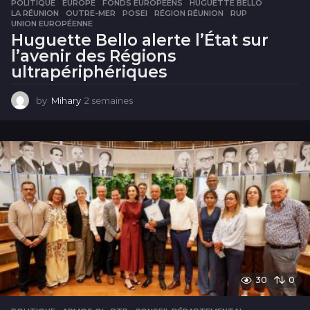
POLITIQUE
EUROPE
,
FONDS EUROPÉENS
,
HUGUETTE BELLO
,
LA RÉUNION
,
OUTRE-MER
,
POSEI
,
RÉGION RÉUNION
,
RUP
,
UNION EUROPÉENNE
Huguette Bello alerte l’État sur
l’avenir des Régions
ultrapériphériques
by
Mihary
2 semaines
2
s
e
m
a
i
n
e
s
30
0