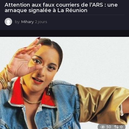
Attention aux faux courriers de l’ARS : une
arnaque signalée à La Réunion
by
Mihary
2 jours
2
j
o
u
r
s
50
0