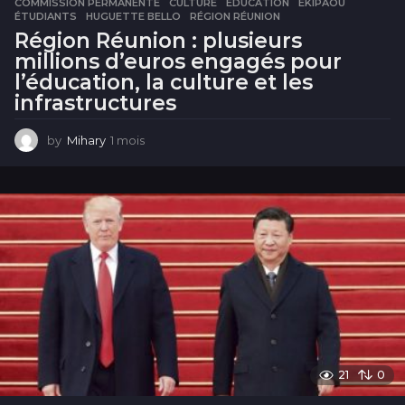
COMMISSION PERMANENTE
,
CULTURE
,
ÉDUCATION
,
EKIPAOU
,
ÉTUDIANTS
,
HUGUETTE BELLO
,
RÉGION RÉUNION
Région Réunion : plusieurs
millions d’euros engagés pour
l’éducation, la culture et les
infrastructures
by
Mihary
1 mois
1
m
o
i
s
21
0