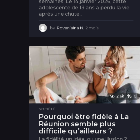
semaines. Le 14 janvier 2026, cette
adolescente de 13 ans a perdu la vie
après une chute...
by
Rovaniaina N.
2 mois
2
m
o
i
s
2.6k
0
SOCIÉTÉ
Pourquoi être fidèle à La
Réunion semble plus
difficile qu’ailleurs ?
La fidélité, un idéal ou une illusion ?