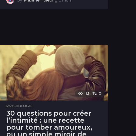
by
Maxime Holeong
5 mois
5
m
o
i
s
113
0
PSYCHOLOGIE
30 questions pour créer
l’intimité : une recette
pour tomber amoureux,
ou un simple miroir de