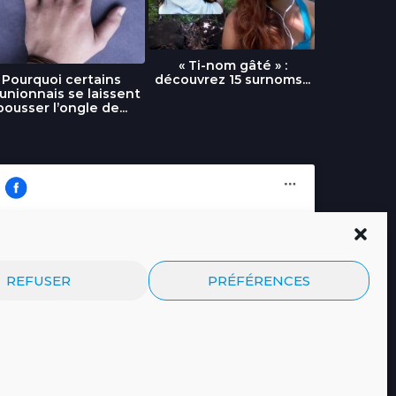
« Ti-nom gâté » :
découvrez 15 surnoms...
Pourquoi certains
Urgence :
unionnais se laissent
fournai
pousser l’ongle de...
Cliquez pour accepter les cookies
Journal.re
REFUSER
PRÉFÉRENCES
marketing et activer ce contenu