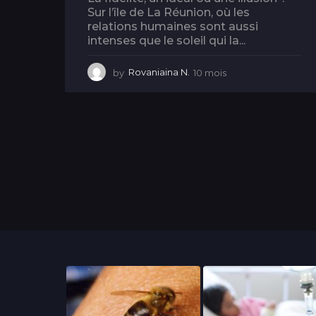
Sur l’île de La Réunion, où les
relations humaines sont aussi
intenses que le soleil qui la...
by
Rovaniaina N.
10 mois
1
0
m
o
i
s