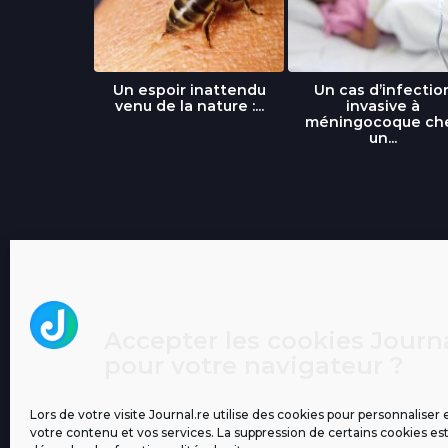
libre » : un
Un espoir inattendu
Un cas d’infectio
...
venu de la nature :...
invasive à
méningocoque ch
un...
Accepter les cookies Journa
pour votre navigateur ?
Lors de votre visite Journal.re utilise des cookies pour personnaliser 
votre contenu et vos services. La suppression de certains cookies es