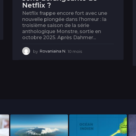
Netflix ?
Netflix frappe encore fort avec une
nouvelle plongée dans l’horreur : la
troisième saison de la série
anthologique Monstre, sortie en
octobre 2025. Après Dahmer...
by
Rovaniaina N.
10 mois
1
0
m
o
i
s