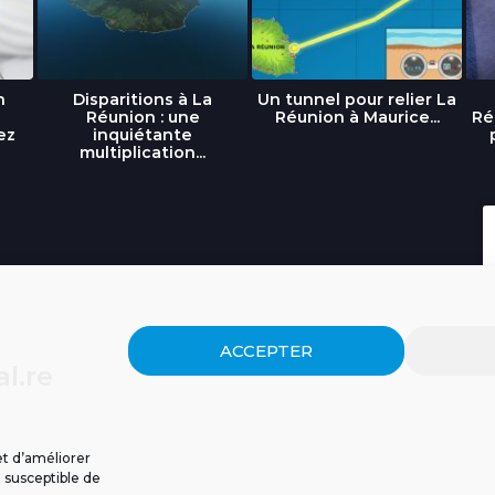
n
Disparitions à La
Un tunnel pour relier La
Réunion : une
Réunion à Maurice...
Ré
ez
inquiétante
multiplication...
ACCEPTER
l.re
et d’améliorer
t susceptible de