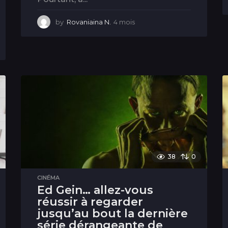
by
Rovaniaina N.
4 mois
4
m
o
i
s
38
0
CINÉMA
Ed Gein… allez-vous
réussir à regarder
jusqu’au bout la dernière
série dérangeante de