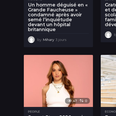
Un homme déguisé en «
Grat
Grande Faucheuse »
et d
condamné après avoir
scol
semé l’inquiétude
fami
devant un hôpital
déve
britannique
by
Mihary
3 jours
3
j
o
u
r
s
47
0
PEOPLE
ECONO