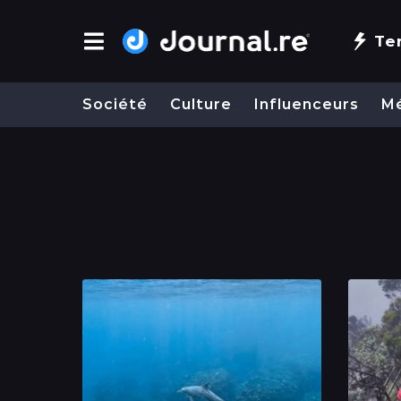
Te
Société
Culture
Influenceurs
M
J
o
u
r