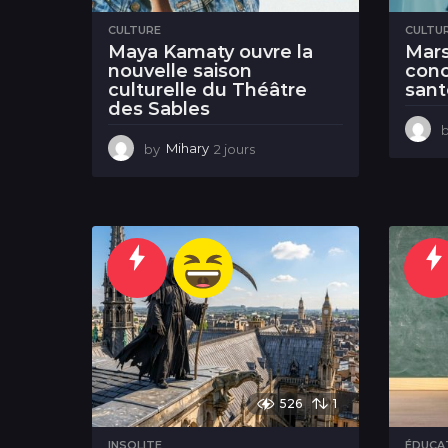
CULTURE
CULTU
Maya Kamaty ouvre la
Mars
nouvelle saison
conc
culturelle du Théâtre
sant
des Sables
by
Mihary
2 jours
2
j
o
u
r
s
526
1
INSOLITE
ÉDUCA