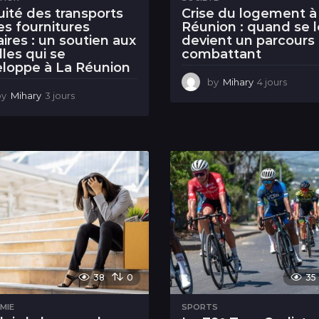
uité des transports
Crise du logement à
es fournitures
Réunion : quand se 
aires : un soutien aux
devient un parcours
lles qui se
combattant
loppe à La Réunion
by
Mihary
4 jours
4
by
Mihary
3 jours
3
j
j
o
o
u
u
r
r
s
s
38
0
35
MIE
SPORTS