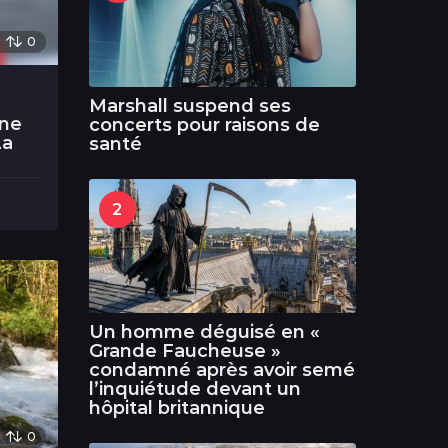
0
Marshall suspend ses
une
concerts pour raisons de
La
santé
2
Un homme déguisé en «
Grande Faucheuse »
condamné après avoir semé
l’inquiétude devant un
hôpital britannique
0