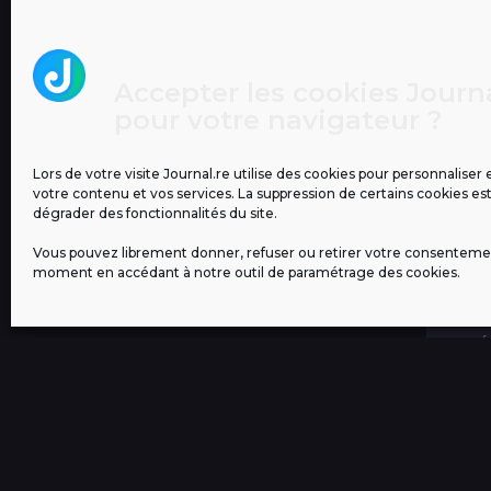
by
Mihary
1 semaine
1
s
e
m
Accepter les cookies Journa
a
pour votre navigateur ?
i
10
0
n
SANTÉ
e
Lors de votre visite Journal.re utilise des cookies pour personnaliser 
Discover Nilotinib Price
votre contenu et vos services. La suppression de certains cookies es
for Nigerian Markets –
dégrader des fonctionnalités du site.
Oddway
Vous pouvez librement donner, refuser ou retirer votre consenteme
by
OddwayIcare
1 semaine
1
moment en accédant à notre outil de paramétrage des cookies.
s
e
m
SANTÉ
a
Kojiv
i
Nige
n
Odd
e