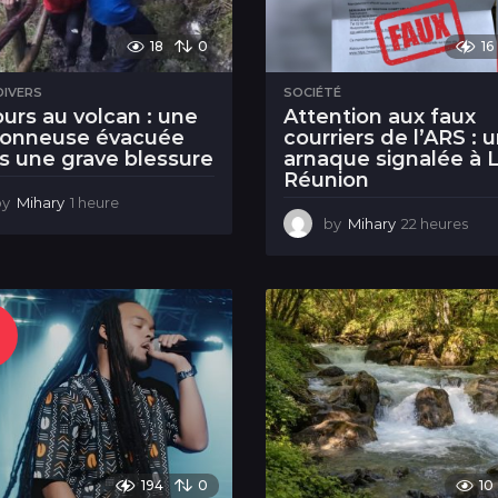
18
0
16
DIVERS
SOCIÉTÉ
urs au volcan : une
Attention aux faux
donneuse évacuée
courriers de l’ARS : 
s une grave blessure
arnaque signalée à 
Réunion
by
Mihary
1 heure
1
h
by
Mihary
22 heures
2
e
2
u
h
r
e
e
u
r
e
s
194
0
10