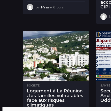
acco
CIPI
by
Mihary
6 jours
6
j
o
u
r
s
92
0
SOCIÉTÉ
SANTÉ
Logement à La Réunion
Secu
: les familles vulnérables
And 
face aux risques
Odd
climatiques