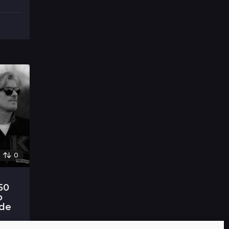
0
50
o
 de