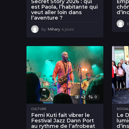
Secret Story 2026 : qui
Empl
est Paola, l’habitante qui
chô
veut aller loin dans
d’in
l’aventure ?
by
Mihary
4 jours
4
j
o
u
r
s
43
0
CULTURE
SOCIA
Femi Kuti fait vibrer le
Le 
Festival Jazz Dann Port
lumi
au rythme de l’afrobeat
d’in