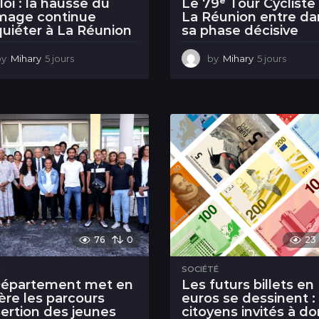
oi : la hausse du
Le 79ᵉ Tour Cycliste
mage continue
La Réunion entre da
quiéter à La Réunion
sa phase décisive
by
Mihary
5 jours
5
by
Mihary
5 jours
5
j
j
o
o
u
u
r
r
s
s
76
0
23
L
SOCIÉTÉ
Département met en
Les futurs billets en
ère les parcours
euros se dessinent : 
sertion des jeunes
citoyens invités à d