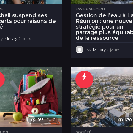
RE
ENVIRONNEMENT
hall suspend ses
Gestion de l’eau à L
erts pour raisons de
Réunion : une nouve
é
stratégie pour un
partage plus équitab
de la ressource
by
Mihary
2 jours
2
j
o
by
Mihary
2 jours
2
u
j
r
o
s
u
r
s
163
0
670
TION
SOCIÉTÉ