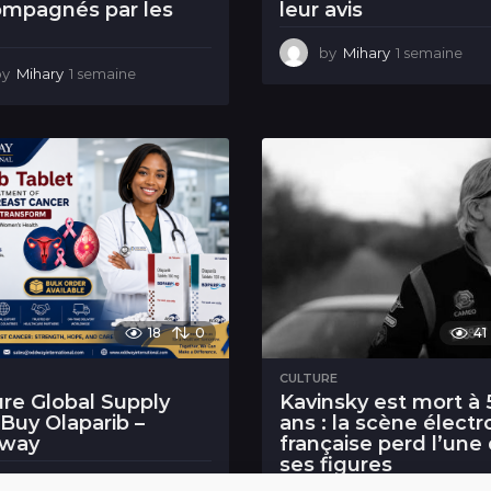
mpagnés par les
leur avis
by
Mihary
1 semaine
1
by
Mihary
1 semaine
1
s
s
e
e
m
m
a
a
i
i
n
n
e
e
18
0
41
CULTURE
re Global Supply
Kavinsky est mort à 
Buy Olaparib –
ans : la scène électr
way
française perd l’une
ses figures
emblématiques
by
OddwayIcare
1 semaine
1