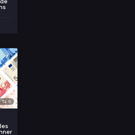
 de
ns
0
les
onner