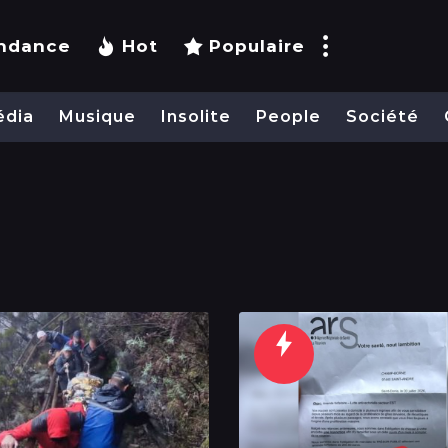
ndance
Hot
Populaire
édia
Musique
Insolite
People
Société