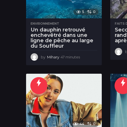
n
5
0
a
ENVIRONNEMENT
FAITS 
l
Un dauphin retrouvé
Seco
enchevêtré dans une
ran
.
ligne de pêche au large
aprè
du Souffleur
r
by
Mihary
47 minutes
4
e
7
m
i
n
u
t
e
s
44
0