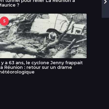
n tunnel pour relier La Réunion à
aurice ?
5
l y a 63 ans, le cyclone Jenny frappait
a Réunion : retour sur un drame
météorologique