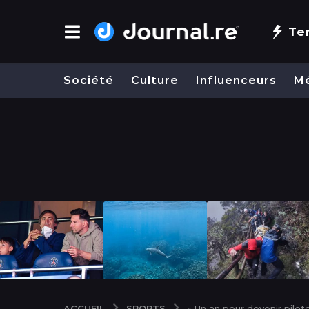
Te
Société
Culture
Influenceurs
M
SPORTS
ACCUEIL
« Un an pour devenir pilot