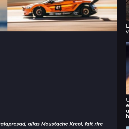
L
v
U
e
u
h
lapresad, alias Moustache Kreol, fait rire