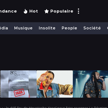
ndance
Hot
Populaire
édia
Musique
Insolite
People
Société
e » : le défi fou de Moustache Kreol pour faire rayonner La Réunion