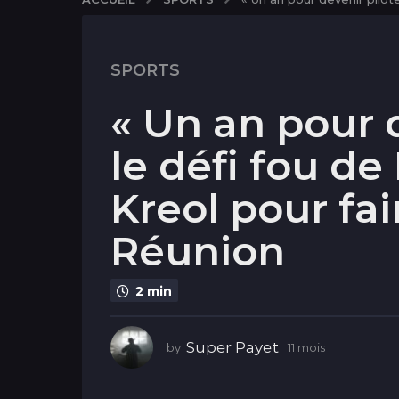
1
SPORTS
1
m
« Un an pour d
o
i
le défi fou d
s
1
Kreol pour fa
1
m
Réunion
o
i
s
2 min
Super Payet
by
11 mois
1
1
m
o