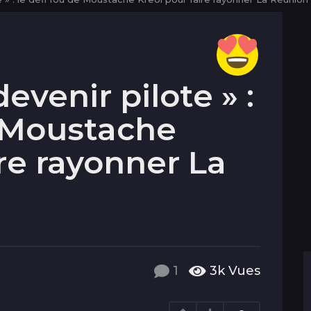
evenir pilote » :
e Moustache
ire rayonner La
1
3k
Vues