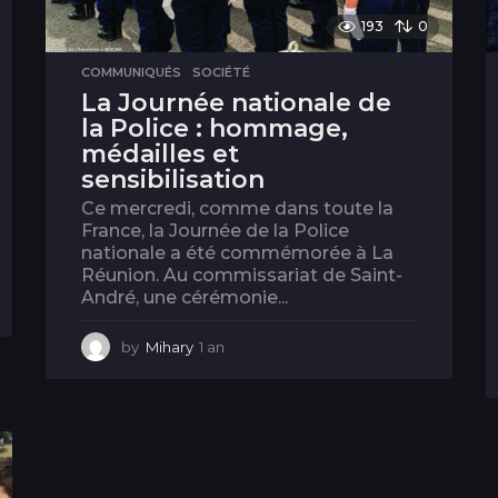
193
0
COMMUNIQUÉS
,
SOCIÉTÉ
La Journée nationale de
la Police : hommage,
médailles et
sensibilisation
Ce mercredi, comme dans toute la
France, la Journée de la Police
nationale a été commémorée à La
Réunion. Au commissariat de Saint-
André, une cérémonie...
by
Mihary
1 an
1
a
n