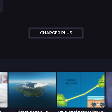
CHARGER PLUS
n
Disparitions à La
Un tunnel pour relier La