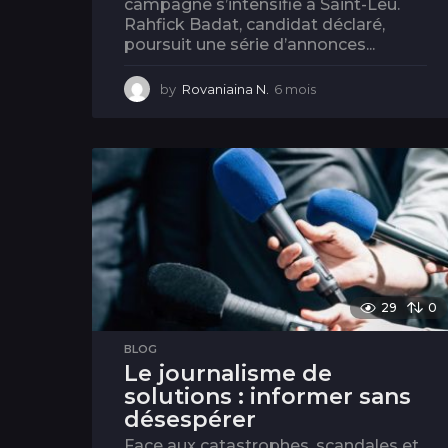
campagne s’intensifie à Saint-Leu.
Rahfick Badat, candidat déclaré,
poursuit une série d’annonces...
by
Rovaniaina N.
6 mois
6
m
o
i
s
29
0
BLOG
Le journalisme de
solutions : informer sans
désespérer
Face aux catastrophes, scandales et