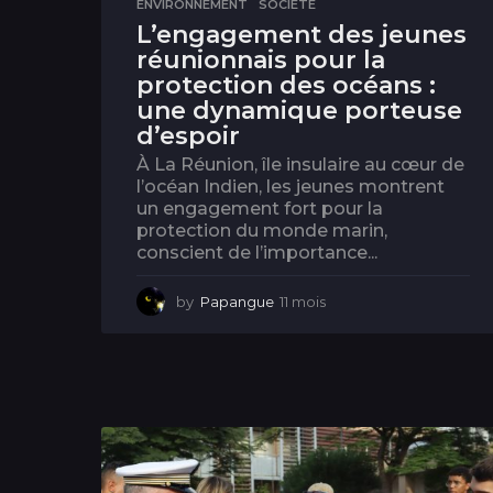
ENVIRONNEMENT
,
SOCIÉTÉ
L’engagement des jeunes
réunionnais pour la
protection des océans :
une dynamique porteuse
d’espoir
À La Réunion, île insulaire au cœur de
l’océan Indien, les jeunes montrent
un engagement fort pour la
protection du monde marin,
conscient de l’importance...
by
Papangue
11 mois
1
1
m
o
i
s