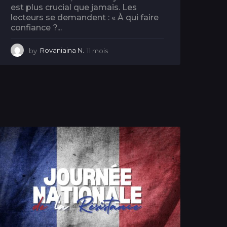
est plus crucial que jamais. Les
lecteurs se demandent : « À qui faire
confiance ?...
by
Rovaniaina N.
11 mois
1
1
m
o
i
s