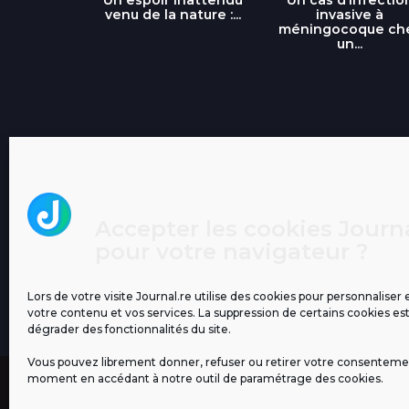
...
venu de la nature :...
invasive à
méningocoque ch
un...
Accepter les cookies Journa
pour votre navigateur ?
Lors de votre visite Journal.re utilise des cookies pour personnaliser 
votre contenu et vos services. La suppression de certains cookies es
dégrader des fonctionnalités du site.
Vous pouvez librement donner, refuser ou retirer votre consenteme
moment en accédant à notre outil de paramétrage des cookies.
MENTIONS LÉGALES
PUBLICITÉ
BLOG
NOS ÉM