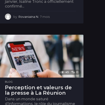
janvier, Isaline Tronc a officiellement
confirmé...
by
Rovaniaina N.
7 mois
7
m
o
i
s
45
0
BLOG
Perception et valeurs de
la presse à La Réunion
Dans un monde saturé
d’informations, le rôle du journalisme