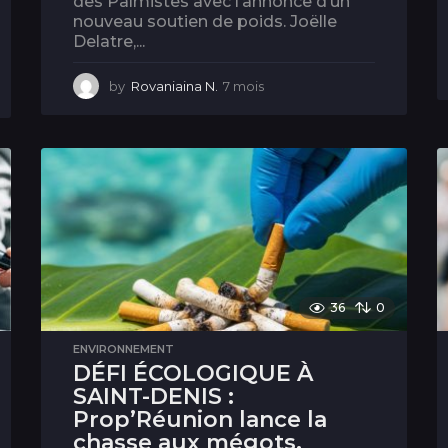
des Palmistes avec l’annonce d’un
nouveau soutien de poids. Joëlle
Delatre,...
by
Rovaniaina N.
7 mois
7
m
o
i
s
36
0
ENVIRONNEMENT
DÉFI ÉCOLOGIQUE À
SAINT-DENIS :
Prop’Réunion lance la
chasse aux mégots,