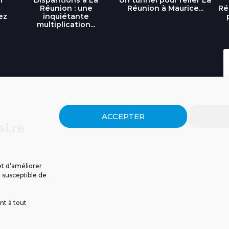
Réunion : une
Réunion à Maurice...
Ré
ez
inquiétante
multiplication...
ACCEPTER
l.re
et d’améliorer
t susceptible de
nt à tout
ISSIONS
CGU
POLITIQUE DE CONFIDENTIALITÉ
CONTACT