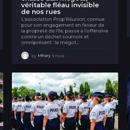
véritable fléau invisible
de nos rues
L’association Prop’Réunion, connue
pour son engagement en faveur de
la propreté de l’île, passe à l’offensive
contre un déchet sournois et
omniprésent : le mégot...
by
Mihary
9 mois
9
m
o
i
s