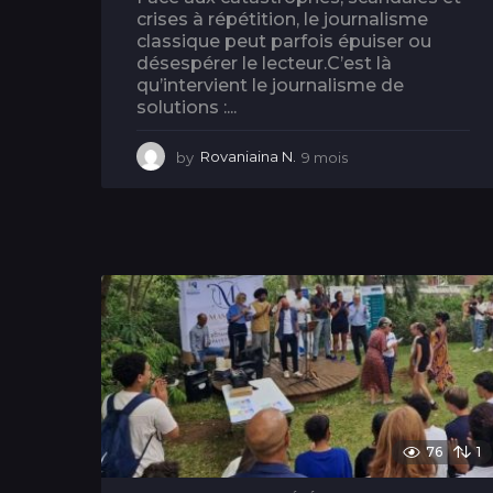
crises à répétition, le journalisme
classique peut parfois épuiser ou
désespérer le lecteur.C’est là
qu’intervient le journalisme de
solutions :...
by
Rovaniaina N.
9 mois
9
m
o
i
s
76
1