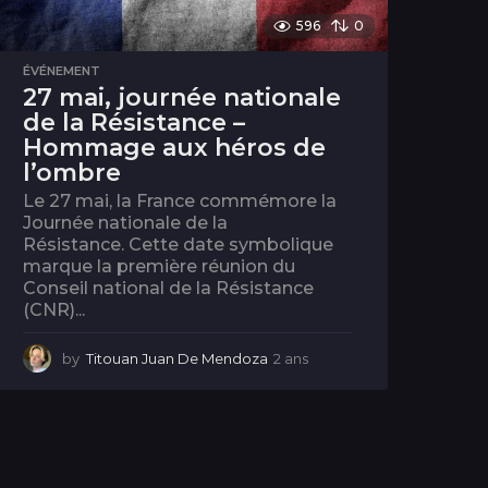
596
0
ÉVÉNEMENT
27 mai, journée nationale
de la Résistance –
Hommage aux héros de
l’ombre
Le 27 mai, la France commémore la
Journée nationale de la
Résistance. Cette date symbolique
marque la première réunion du
Conseil national de la Résistance
(CNR)...
by
Titouan Juan De Mendoza
2 ans
2
a
n
s