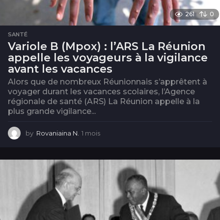
261
0
SANTÉ
Variole B (Mpox) : l’ARS La Réunion
appelle les voyageurs à la vigilance
avant les vacances
Alors que de nombreux Réunionnais s’apprêtent à
voyager durant les vacances scolaires, l’Agence
régionale de santé (ARS) La Réunion appelle à la
plus grande vigilance...
by
Rovaniaina N.
1 mois
1
m
o
i
s