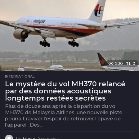
a
i
n
e
s
230
0
INTERNATIONAL
Le mystère du vol MH370 relancé
par des données acoustiques
longtemps restées secrètes
Plus de douze ans après la disparition du vol
MH370 de Malaysia Airlines, une nouvelle piste
pourrait raviver l’espoir de retrouver l’épave de
l’appareil. Des...
by
Mihary
2 semaines
2