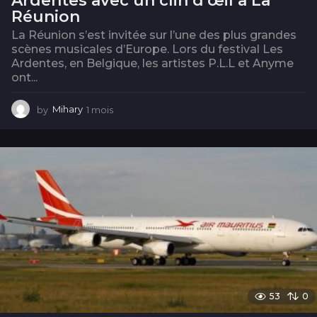
Ardentes avec un clin d’œil à La
Réunion
La Réunion s’est invitée sur l’une des plus grandes
scènes musicales d’Europe. Lors du festival Les
Ardentes, en Belgique, les artistes P.L.L et Anyme
ont...
by
Mihary
1 mois
1
m
o
i
s
53
0