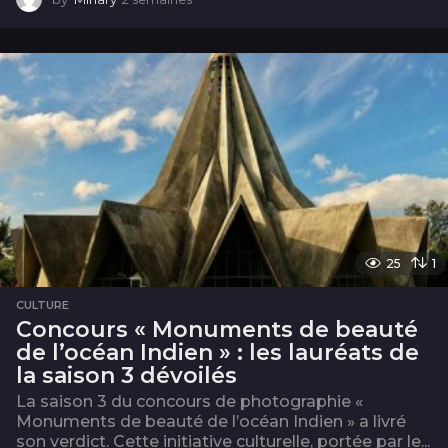
s
e
m
a
i
n
e
s
25
1
CULTURE
Concours « Monuments de beauté
de l’océan Indien » : les lauréats de
la saison 3 dévoilés
La saison 3 du concours de photographie «
Monuments de beauté de l’océan Indien » a livré
son verdict. Cette initiative culturelle, portée par le...