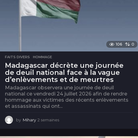
e
106
0
FAITS DIVERS
,
HOMMAGE
Madagascar décrète une journée
de deuil national face à la vague
d’enlèvements et de meurtres
Madagascar observera une journée de deuil
national ce vendredi 24 juillet 2026 afin de rendre
hommage aux victimes des récents enlèvements
et assassinats qui ont...
by
Mihary
2 semaines
2
s
e
m