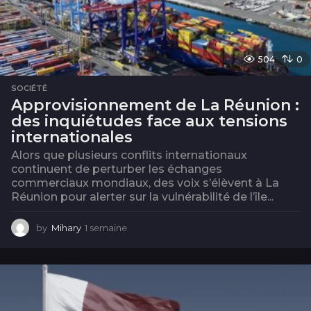
504
0
SOCIÉTÉ
Approvisionnement de La Réunion :
des inquiétudes face aux tensions
internationales
Alors que plusieurs conflits internationaux
continuent de perturber les échanges
commerciaux mondiaux, des voix s’élèvent à La
Réunion pour alerter sur la vulnérabilité de l’île...
by
Mihary
1 semaine
1
s
e
m
a
i
n