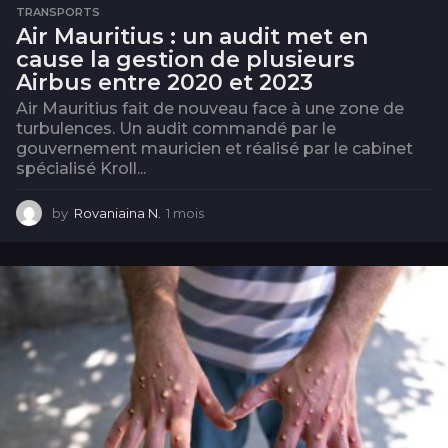
TRANSPORTS
Air Mauritius : un audit met en
cause la gestion de plusieurs
Airbus entre 2020 et 2023
Air Mauritius fait de nouveau face à une zone de
turbulences. Un audit commandé par le
gouvernement mauricien et réalisé par le cabinet
spécialisé Kroll...
by
Rovaniaina N.
1 mois
1
m
o
i
s