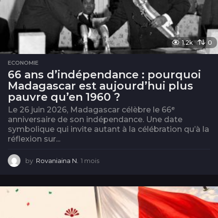
1.2k
0
ECONOMIE
66 ans d’indépendance : pourquoi
Madagascar est aujourd’hui plus
pauvre qu’en 1960 ?
Le 26 juin 2026, Madagascar célèbre le 66ᵉ
anniversaire de son indépendance. Une date
symbolique qui invite autant à la célébration qu’à la
réflexion sur...
by
Rovaniaina N.
1 mois
1
m
o
i
s