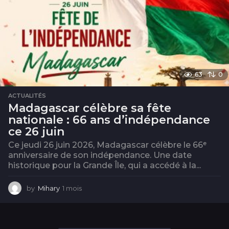
63
0
ACTUALITÉS
Madagascar célèbre sa fête
nationale : 66 ans d’indépendance
ce 26 juin
Ce jeudi 26 juin 2026, Madagascar célèbre le 66ᵉ
anniversaire de son indépendance. Une date
historique pour la Grande Île, qui a accédé à la...
by
Mihary
1 mois
1
m
o
i
s