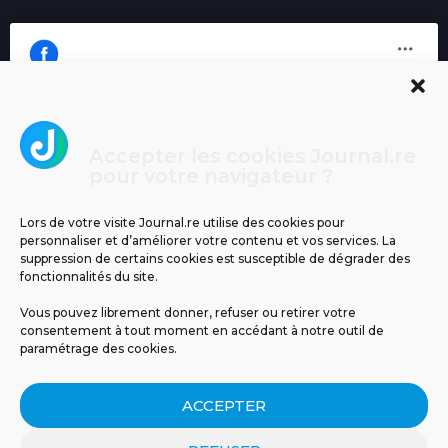
Accepter les cookies Journal.re
Cliquez pour accepter les cookies
pour votre navigateur ?
Journal.re
marketing et activer ce contenu
Lors de votre visite Journal.re utilise des cookies pour
personnaliser et d’améliorer votre contenu et vos services. La
suppression de certains cookies est susceptible de dégrader des
fonctionnalités du site.
Vous pouvez librement donner, refuser ou retirer votre
consentement à tout moment en accédant à notre outil de
paramétrage des cookies.
MENTIONS LÉGALES
PUBLICITÉ
BLOG
ACCEPTER
NOS ÉMISSIONS
CGU
POLITIQUE DE CONFIDENTIALITÉ
CONTACT