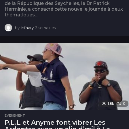
de la République des Seychelles, le Dr Patrick
Herminie, a consacré cette nouvelle journée à deux
thématiques...
by
Mihary
3 semaines
3
s
e
m
a
i
n
e
s
1.8k
0
ÉVÉNEMENT
P.L.L et Anyme font vibrer Les