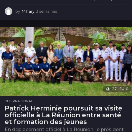
by
Mihary
3 semaines
3
s
e
m
a
i
n
e
s
27
0
INTERNATIONAL
Patrick Herminie poursuit sa visite
officielle à La Réunion entre santé
et formation des jeunes
En déplacement officiel à La Réunion, le président