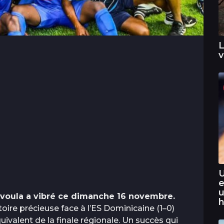
L
v
U
e
u
-Ivoula a vibré ce dimanche 16 novembre.
h
oire précieuse face à l’ES Dominicaine (1–0)
uivalent de la finale régionale. Un succès qui