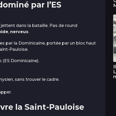
U
ominé par l’ES
M
jettent dans la bataille. Pas de round
pide
,
nerveux
.
s par la Dominicaine, portée par un bloc haut
aint-Pauloise.
o (ES Dominicaine).
I
L
ysien, sans trouver le cadre.
apper.
vre la Saint-Pauloise