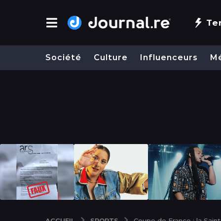
Te
Société
Culture
Influenceurs
M
SPORTS
ACCUEIL
Coupe de France : la Saint