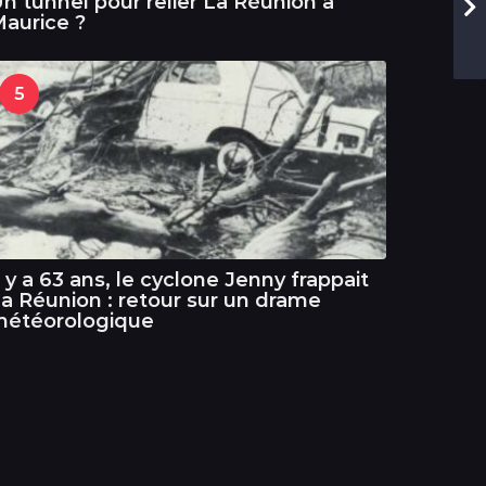
n tunnel pour relier La Réunion à
aurice ?
5
l y a 63 ans, le cyclone Jenny frappait
a Réunion : retour sur un drame
météorologique