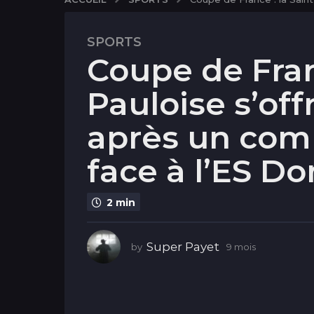
SPORTS
9
Coupe de Franc
m
o
Pauloise s’offr
i
s
après un com
9
m
face à l’ES Do
o
i
s
2 min
Super Payet
by
9 mois
9
m
o
i
s