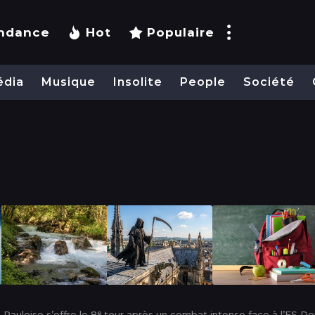
ndance
Hot
Populaire
édia
Musique
Insolite
People
Société
-Pauloise s’offre le 8ᵉ tour après un combat intense face à l’ES Do