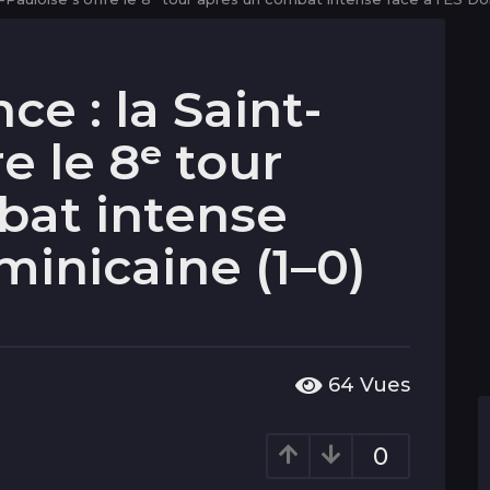
e : la Saint-
e le 8ᵉ tour
bat intense
minicaine (1–0)
64
Vues
0