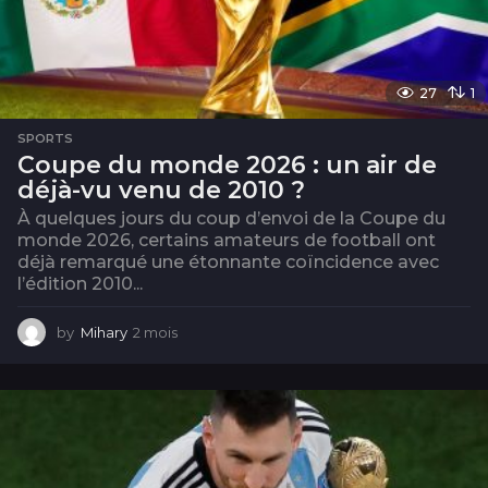
27
1
SPORTS
Coupe du monde 2026 : un air de
déjà-vu venu de 2010 ?
À quelques jours du coup d’envoi de la Coupe du
monde 2026, certains amateurs de football ont
déjà remarqué une étonnante coïncidence avec
l’édition 2010...
by
Mihary
2 mois
2
m
o
i
s