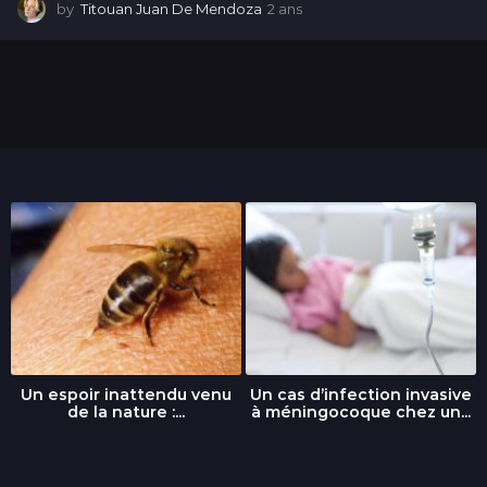
by
Titouan Juan De Mendoza
2 ans
2
a
n
s
Un espoir inattendu venu
Un cas d’infection invasive
de la nature :...
à méningocoque chez un...