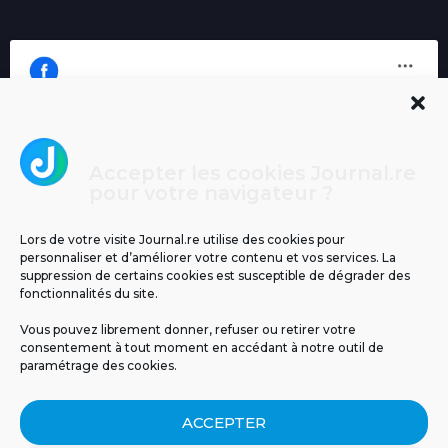
Accepter les cookies Journal.re
Cliquez pour accepter les cookies
pour votre navigateur ?
Journal.re
marketing et activer ce contenu
Lors de votre visite Journal.re utilise des cookies pour
personnaliser et d’améliorer votre contenu et vos services. La
suppression de certains cookies est susceptible de dégrader des
fonctionnalités du site.
Vous pouvez librement donner, refuser ou retirer votre
consentement à tout moment en accédant à notre outil de
paramétrage des cookies.
MENTIONS LÉGALES
PUBLICITÉ
BLOG
ACCEPTER
NOS ÉMISSIONS
CGU
POLITIQUE DE CONFIDENTIALITÉ