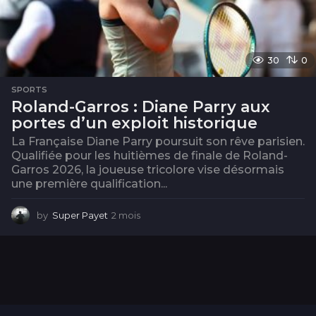
30
0
SPORTS
Roland-Garros : Diane Parry aux
portes d’un exploit historique
La Française Diane Parry poursuit son rêve parisien.
Qualifiée pour les huitièmes de finale de Roland-
Garros 2026, la joueuse tricolore vise désormais
une première qualification...
by
Super Payet
2 mois
2
m
o
i
s