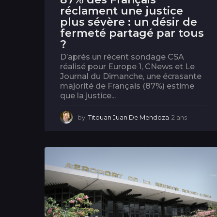
réclament une justice
plus sévère : un désir de
fermeté partagé par tous
?
D’après un récent sondage CSA
réalisé pour Europe 1, CNews et Le
Journal du Dimanche, une écrasante
majorité de Français (87%) estime
que la justice...
by
Titouan Juan De Mendoza
2 ans
2
a
n
s