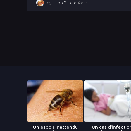
by
Lapo Patate
4 ans
4
a
n
s
libre » : un
Un espoir inattendu
Un cas d’infectio