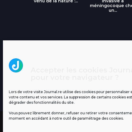
...
venu de la nature :...
invasive à
méningocoque ch
un...
Accepter les cookies Journa
pour votre navigateur ?
Lors de votre visite Journal.re utilise des cookies pour personnaliser 
votre contenu et vos services. La suppression de certains cookies es
dégrader des fonctionnalités du site.
Vous pouvez librement donner, refuser ou retirer votre consenteme
moment en accédant à notre outil de paramétrage des cookies.
MENTIONS LÉGALES
PUBLICITÉ
BLOG
NOS ÉM