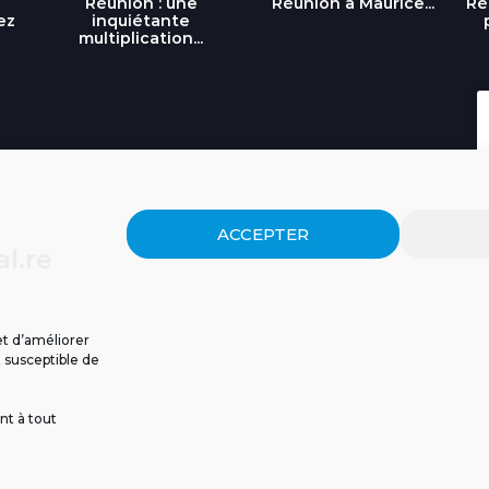
Réunion : une
Réunion à Maurice...
Ré
ez
inquiétante
multiplication...
ACCEPTER
l.re
et d’améliorer
t susceptible de
nt à tout
ISSIONS
CGU
POLITIQUE DE CONFIDENTIALITÉ
CONTACT