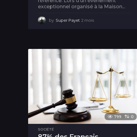
référence. Lors d’un événement
exceptionnel organisé à la Maison...
by
Super Payet
2 mois
2
m
o
i
s
799
0
SOCIÉTÉ
87% des Français