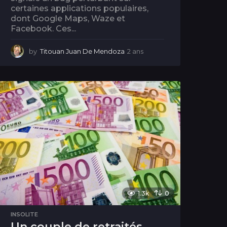
certaines applications populaires,
dont Google Maps, Waze et
Facebook. Ces...
by
Titouan Juan De Mendoza
2 ans
2
a
n
s
1.3k
0
INSOLITE
Un couple de retraités