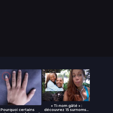
« Ti-nom gâté » :
découvrez 15 surnoms...
Pourquoi certains
Urgence :