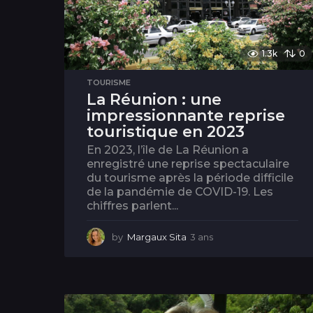
1.3k
0
TOURISME
La Réunion : une
impressionnante reprise
touristique en 2023
En 2023, l’île de La Réunion a
enregistré une reprise spectaculaire
du tourisme après la période difficile
de la pandémie de COVID-19. Les
chiffres parlent...
by
Margaux Sita
3 ans
3
a
n
s