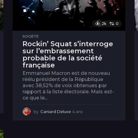
2k
0
SOCIÉTÉ
Rockin’ Squat s’interroge
sur l’embrassement
probable de la société
française
Emmanuel Macron est de nouveau
réélu président de la République
avec 38,52% de voix obtenues par
rapport à la liste électorale. Mais est-
ce que le...
by
Caniard Deluxe
4 ans
4
a
n
s