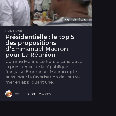
1.7k
0
POLITIQUE
Présidentielle : le top 5
des propositions
d’Emmanuel Macron
pour La Réunion
Comme Marine Le Pen, le candidat à
la présidence de la république
française Emmanuel Macron opte
aussi pour la favorisation de l’outre-
mer en appliquant une...
by
Lapo Patate
4 ans
4
a
n
s