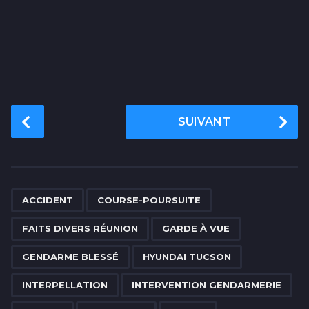
P
SUIVANT
o
s
t
P
,
,
,
,
,
,
,
,
,
,
,
,
,
,
a
ACCIDENT
COURSE-POURSUITE
g
FAITS DIVERS RÉUNION
GARDE À VUE
i
n
GENDARME BLESSÉ
HYUNDAI TUCSON
a
INTERPELLATION
INTERVENTION GENDARMERIE
t