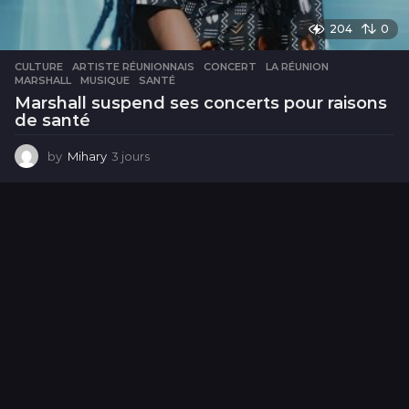
204
0
CULTURE
ARTISTE RÉUNIONNAIS
,
CONCERT
,
LA RÉUNION
,
MARSHALL
,
MUSIQUE
,
SANTÉ
Marshall suspend ses concerts pour raisons
de santé
by
Mihary
3 jours
3
j
o
u
r
s