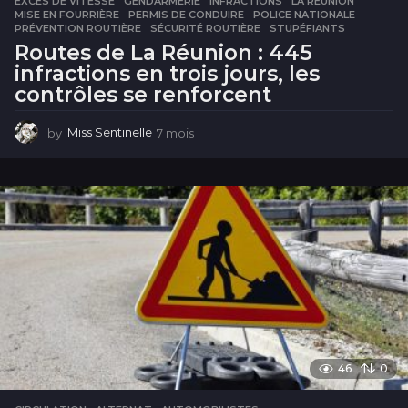
EXCÈS DE VITESSE
,
GENDARMERIE
,
INFRACTIONS
,
LA RÉUNION
,
MISE EN FOURRIÈRE
,
PERMIS DE CONDUIRE
,
POLICE NATIONALE
,
PRÉVENTION ROUTIÈRE
,
SÉCURITÉ ROUTIÈRE
,
STUPÉFIANTS
Routes de La Réunion : 445
infractions en trois jours, les
contrôles se renforcent
by
Miss Sentinelle
7 mois
7
m
o
i
s
46
0