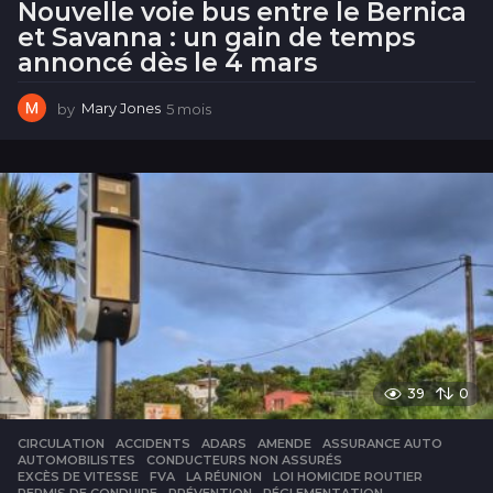
Nouvelle voie bus entre le Bernica
et Savanna : un gain de temps
annoncé dès le 4 mars
by
Mary Jones
5 mois
5
m
o
i
s
39
0
CIRCULATION
ACCIDENTS
,
ADARS
,
AMENDE
,
ASSURANCE AUTO
,
AUTOMOBILISTES
,
CONDUCTEURS NON ASSURÉS
,
EXCÈS DE VITESSE
,
FVA
,
LA RÉUNION
,
LOI HOMICIDE ROUTIER
,