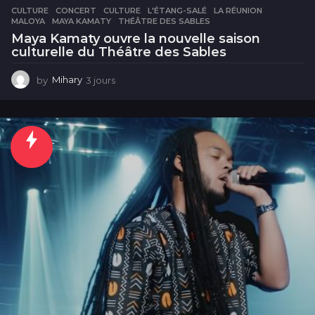
CULTURE
CONCERT
,
CULTURE
,
L'ÉTANG-SALÉ
,
LA RÉUNION
,
MALOYA
,
MAYA KAMATY
,
THÉÂTRE DES SABLES
Maya Kamaty ouvre la nouvelle saison
culturelle du Théâtre des Sables
by
Mihary
3 jours
3
j
o
u
r
s