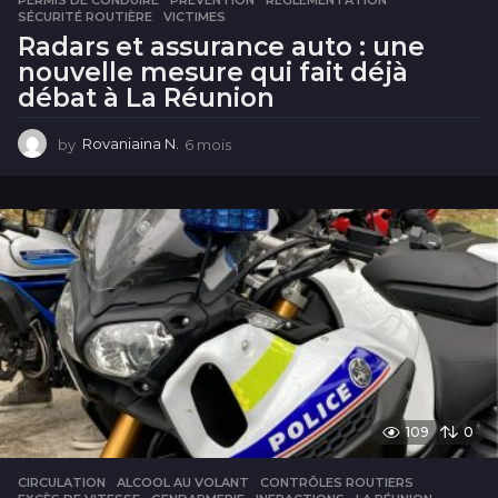
PERMIS DE CONDUIRE
,
PRÉVENTION
,
RÉGLEMENTATION
,
SÉCURITÉ ROUTIÈRE
,
VICTIMES
Radars et assurance auto : une
nouvelle mesure qui fait déjà
débat à La Réunion
by
Rovaniaina N.
6 mois
6
m
o
i
s
109
0
CIRCULATION
ALCOOL AU VOLANT
,
CONTRÔLES ROUTIERS
,