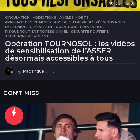
30
0
CIRCULATION
ADDICTIONS
,
ANGLES MORTS
,
ARRIMAGE DES CHARGES
,
ASSER
,
ENTREPRISES RÉUNIONNAISES
,
LA RÉUNION
,
OPÉRATION TOURNOSOL
,
PRÉVENTION
,
RISQUE ROUTIER PROFESSIONNEL
,
SÉCURITÉ ROUTIÈRE
,
TÉLÉPHONE AU VOLANT
Opération TOURNOSOL : les vidéos
de sensibilisation de l’ASSER
désormais accessibles à tous
by
Papangue
7 mois
7
m
o
i
DON'T MISS
s