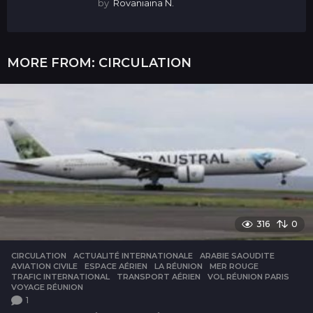
by
Rovaniaina N.
MORE FROM:
CIRCULATION
316
0
CIRCULATION
ACTUALITÉ INTERNATIONALE
,
ARABIE SAOUDITE
,
AVIATION CIVILE
,
ESPACE AÉRIEN
,
LA RÉUNION
,
MER ROUGE
,
TRAFIC INTERNATIONAL
,
TRANSPORT AÉRIEN
,
VOL RÉUNION PARIS
,
VOYAGE RÉUNION
1