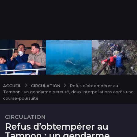
CIRCULATION
ACCUEIL
Refus d’obtempérer au
Tampon : un gendarme percuté, deux interpellations après une
course-poursuite
CIRCULATION
2
Refus d’obtempérer au
m
o
Tampon : un gendarme