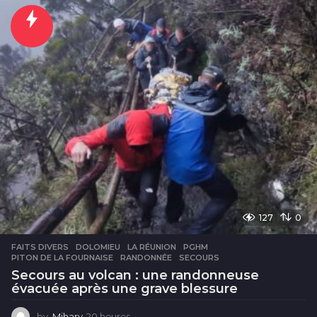
u
r
e
s
127
0
FAITS DIVERS
DOLOMIEU
,
LA RÉUNION
,
PGHM
,
PITON DE LA FOURNAISE
,
RANDONNÉE
,
SECOURS
Secours au volcan : une randonneuse
évacuée après une grave blessure
by
Mihary
20 heures
2