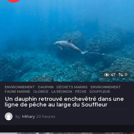
s
47
0
ENVIRONNEMENT
DAUPHIN
,
DÉCHETS MARINS
,
ENVIRONNEMENT
,
FAUNE MARINE
,
GLOBICE
,
LA RÉUNION
,
PÊCHE
,
SOUFFLEUR
Un dauphin retrouvé enchevêtré dans une
ligne de pêche au large du Souffleur
by
Mihary
20 heures
2
0
h
e