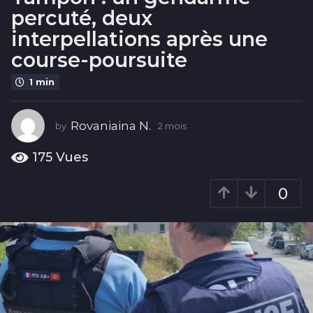
i
percuté, deux
s
interpellations après une
2
course-poursuite
m
o
1 min
i
s
Rovaniaina N.
by
2 mois
2
m
o
175
Vues
i
s
0