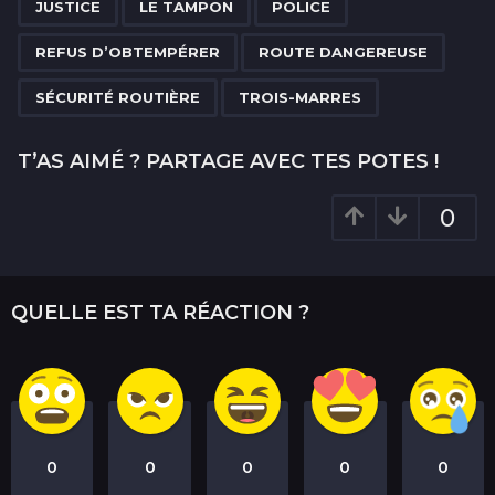
i
JUSTICE
LE TAMPON
POLICE
o
REFUS D’OBTEMPÉRER
ROUTE DANGEREUSE
n
SÉCURITÉ ROUTIÈRE
TROIS-MARRES
T’AS AIMÉ ? PARTAGE AVEC TES POTES !
0
QUELLE EST TA RÉACTION ?
0
0
0
0
0