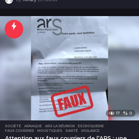
0
h
e
u
r
e
s
17
0
SOCIÉTÉ
ARNAQUE
,
ARS LA RÉUNION
,
ESCROQUERIE
,
FAUX COURRIER
,
MOUSTIQUES
,
SANTÉ
,
VIGILANCE
Attention aux faux courriers de l’ARS : une