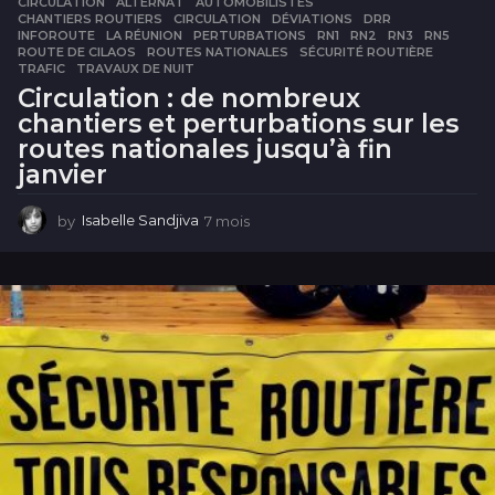
CIRCULATION
ALTERNAT
,
AUTOMOBILISTES
,
CHANTIERS ROUTIERS
,
CIRCULATION
,
DÉVIATIONS
,
DRR
,
INFOROUTE
,
LA RÉUNION
,
PERTURBATIONS
,
RN1
,
RN2
,
RN3
,
RN5
,
ROUTE DE CILAOS
,
ROUTES NATIONALES
,
SÉCURITÉ ROUTIÈRE
,
TRAFIC
,
TRAVAUX DE NUIT
Circulation : de nombreux
chantiers et perturbations sur les
routes nationales jusqu’à fin
janvier
by
Isabelle Sandjiva
7 mois
7
m
o
i
s