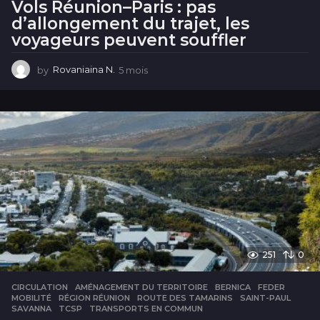
Vols Réunion–Paris : pas
d’allongement du trajet, les
voyageurs peuvent souffler
by
Rovaniaina N.
5 mois
5
m
o
i
s
251
0
CIRCULATION
AMÉNAGEMENT DU TERRITOIRE
,
BERNICA
,
FEDER
,
MOBILITÉ
,
RÉGION RÉUNION
,
ROUTE DES TAMARINS
,
SAINT-PAUL
,
SAVANNA
,
TCSP
,
TRANSPORTS EN COMMUN