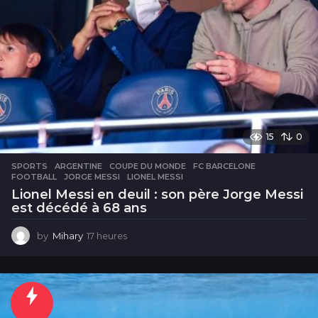
15
0
SPORTS
ARGENTINE
,
COUPE DU MONDE
,
FC BARCELONE
,
FOOTBALL
,
JORGE MESSI
,
LIONEL MESSI
Lionel Messi en deuil : son père Jorge Messi
est décédé à 68 ans
by
Mihary
17 heures
1
7
h
e
u
r
e