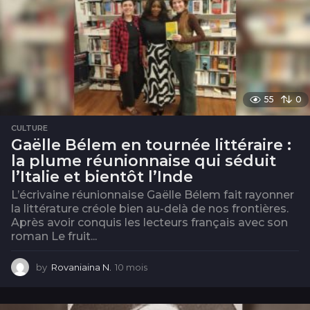
55
0
CULTURE
Gaëlle Bélem en tournée littéraire :
la plume réunionnaise qui séduit
l’Italie et bientôt l’Inde
L’écrivaine réunionnaise Gaëlle Bélem fait rayonner
la littérature créole bien au-delà de nos frontières.
Après avoir conquis les lecteurs français avec son
roman Le fruit...
by
Rovaniaina N.
10 mois
1
0
m
o