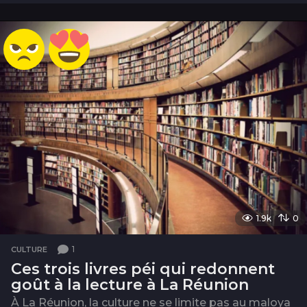
m
o
i
s
1.9k
0
1
CULTURE
Ces trois livres péi qui redonnent
goût à la lecture à La Réunion
À La Réunion, la culture ne se limite pas au maloya