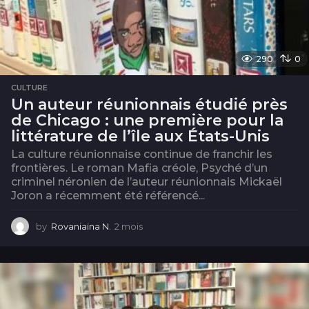
290
0
CULTURE
Un auteur réunionnais étudié près
de Chicago : une première pour la
littérature de l’île aux États-Unis
La culture réunionnaise continue de franchir les
frontières. Le roman Mafia créole, Psyché d’un
criminel néronien de l’auteur réunionnais Mickaël
Joron a récemment été référencé...
by
Rovaniaina N.
2 mois
2
m
o
i
s