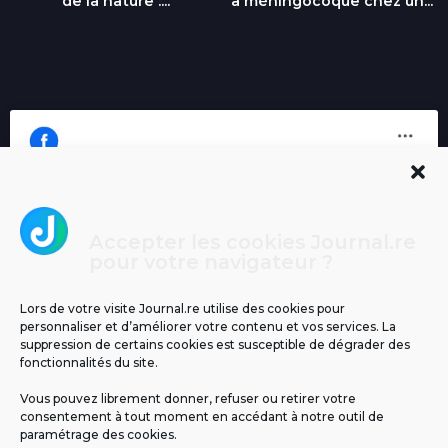
de la nature :...
à méningocoque chez un...
Accepter les cookies Journal.re
Cliquez pour accepter les cookies
pour votre navigateur ?
Journal.re
marketing et activer ce contenu
Lors de votre visite Journal.re utilise des cookies pour
personnaliser et d’améliorer votre contenu et vos services. La
suppression de certains cookies est susceptible de dégrader des
fonctionnalités du site.
Vous pouvez librement donner, refuser ou retirer votre
consentement à tout moment en accédant à notre outil de
paramétrage des cookies.