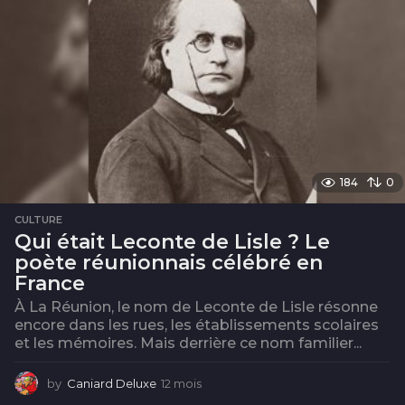
i
s
184
0
CULTURE
Qui était Leconte de Lisle ? Le
poète réunionnais célébré en
France
À La Réunion, le nom de Leconte de Lisle résonne
encore dans les rues, les établissements scolaires
et les mémoires. Mais derrière ce nom familier...
by
Caniard Deluxe
12 mois
1
2