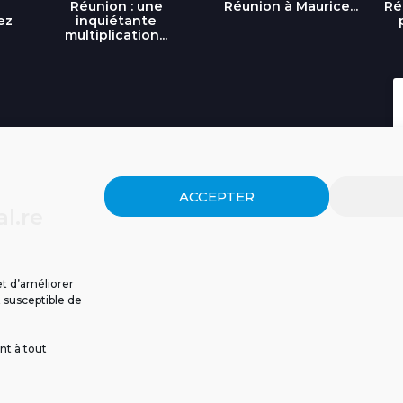
Réunion : une
Réunion à Maurice...
Ré
ez
inquiétante
multiplication...
ACCEPTER
l.re
et d’améliorer
t susceptible de
nt à tout
ISSIONS
CGU
POLITIQUE DE CONFIDENTIALITÉ
CONTACT