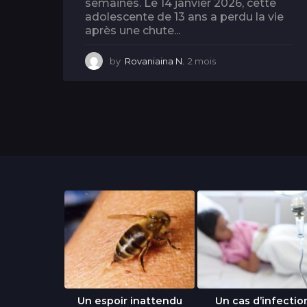
semaines. Le 14 janvier 2026, cette
adolescente de 13 ans a perdu la vie
après une chute...
by
Rovaniaina N.
2 mois
2
m
o
i
s
libre » : un
Un espoir inattendu
Un cas d’infectio