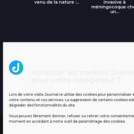
...
venu de la nature :...
invasive à
méningocoque ch
un...
Accepter les cookies Journa
pour votre navigateur ?
Lors de votre visite Journal.re utilise des cookies pour personnaliser 
votre contenu et vos services. La suppression de certains cookies es
dégrader des fonctionnalités du site.
Vous pouvez librement donner, refuser ou retirer votre consenteme
moment en accédant à notre outil de paramétrage des cookies.
MENTIONS LÉGALES
PUBLICITÉ
BLOG
NOS ÉM