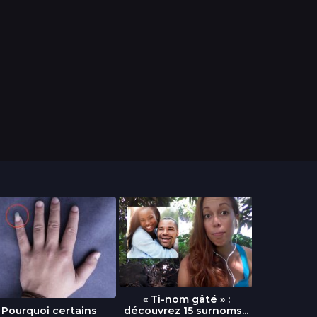
« Ti-nom gâté » :
découvrez 15 surnoms...
Pourquoi certains
Urgence :