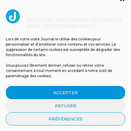
Accepter les cookies Journal.re
Cliquez pour accepter les cookies
pour votre navigateur ?
Journal.re
marketing et activer ce contenu
Lors de votre visite Journal.re utilise des cookies pour
personnaliser et d’améliorer votre contenu et vos services. La
suppression de certains cookies est susceptible de dégrader des
fonctionnalités du site.
Vous pouvez librement donner, refuser ou retirer votre
consentement à tout moment en accédant à notre outil de
paramétrage des cookies.
MENTIONS LÉGALES
PUBLICITÉ
BLOG
ACCEPTER
NOS ÉMISSIONS
CGU
POLITIQUE DE CONFIDENTIALITÉ
CONTACT
REFUSER
PRÉFÉRENCES
© 2026 Tous droits réservés