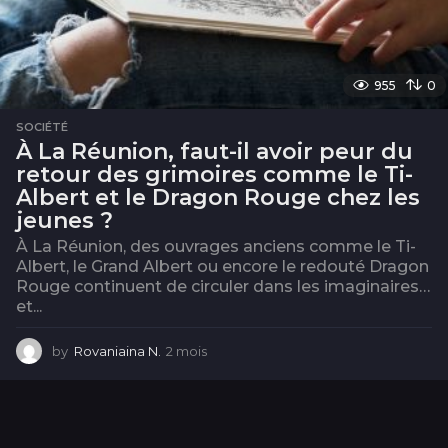
955
0
SOCIÉTÉ
À La Réunion, faut-il avoir peur du
retour des grimoires comme le Ti-
Albert et le Dragon Rouge chez les
jeunes ?
À La Réunion, des ouvrages anciens comme le Ti-
Albert, le Grand Albert ou encore le redouté Dragon
Rouge continuent de circuler dans les imaginaires…
et...
by
Rovaniaina N.
2 mois
2
m
o
i
s