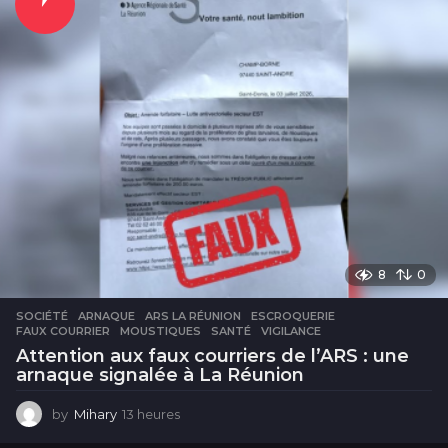
s
8
0
SOCIÉTÉ
ARNAQUE
,
ARS LA RÉUNION
,
ESCROQUERIE
,
FAUX COURRIER
,
MOUSTIQUES
,
SANTÉ
,
VIGILANCE
Attention aux faux courriers de l’ARS : une
arnaque signalée à La Réunion
by
Mihary
13 heures
1
3