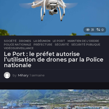
31
0
SOCIÉTÉ
DRONES
,
LA RÉUNION
,
LE PORT
,
MAINTIEN DE L'ORDRE
,
POLICE NATIONALE
,
PRÉFECTURE
,
SÉCURITÉ
,
SÉCURITÉ PUBLIQUE
,
VIDÉOSURVEILLANCE
Le Port : le préfet autorise
l’utilisation de drones par la Police
nationale
by
Mihary
1 semaine
1
s
e
m
a
i
n
e