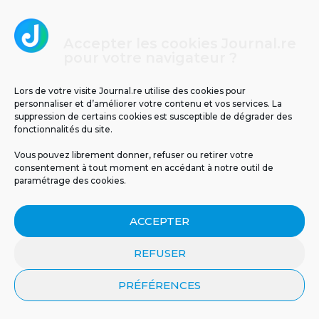
Un espoir inattendu venu de la nature : en
Australie, le venin d’abeille a détruit un
Accepter les cookies Journal.re
cancer du sein agressif en une heure
pour votre navigateur ?
seulement.
Lors de votre visite Journal.re utilise des cookies pour
personnaliser et d’améliorer votre contenu et vos services. La
3
suppression de certains cookies est susceptible de dégrader des
fonctionnalités du site.
Vous pouvez librement donner, refuser ou retirer votre
consentement à tout moment en accédant à notre outil de
paramétrage des cookies.
ACCEPTER
REFUSER
Températures glaciales au volcan : -2°C
ressentis ce matin à La Réunion
PRÉFÉRENCES
4