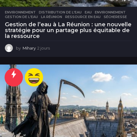
ENVIRONNEMENT
DISTRIBUTION DE L'EAU
,
EAU
,
ENVIRONNEMENT
,
GESTION DE L'EAU
,
LA RÉUNION
,
RESSOURCE EN EAU
,
SÉCHERESSE
Gestion de l’eau à La Réunion : une nouvelle
stratégie pour un partage plus équitable de
la ressource
by
Mihary
2 jours
2
j
o
u
r
s