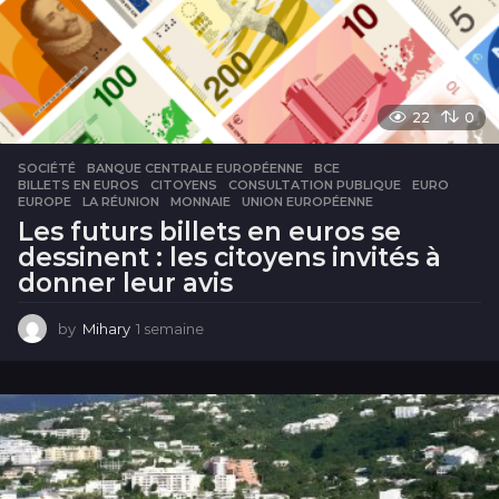
22
0
SOCIÉTÉ
BANQUE CENTRALE EUROPÉENNE
,
BCE
,
BILLETS EN EUROS
,
CITOYENS
,
CONSULTATION PUBLIQUE
,
EURO
,
EUROPE
,
LA RÉUNION
,
MONNAIE
,
UNION EUROPÉENNE
Les futurs billets en euros se
dessinent : les citoyens invités à
donner leur avis
by
Mihary
1 semaine
1
s
e
m
a
i
n
e