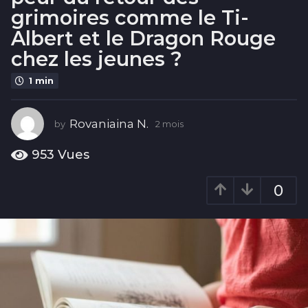
i
grimoires comme le Ti-
s
Albert et le Dragon Rouge
2
chez les jeunes ?
m
o
1 min
i
s
Rovaniaina N.
by
2 mois
2
m
o
953
Vues
i
s
0