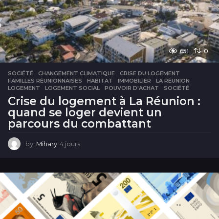
651
0
SOCIÉTÉ
CHANGEMENT CLIMATIQUE
,
CRISE DU LOGEMENT
,
FAMILLES RÉUNIONNAISES
,
HABITAT
,
IMMOBILIER
,
LA RÉUNION
,
LOGEMENT
,
LOGEMENT SOCIAL
,
POUVOIR D'ACHAT
,
SOCIÉTÉ
Crise du logement à La Réunion :
quand se loger devient un
parcours du combattant
by
Mihary
4 jours
4
j
o
u
r
s