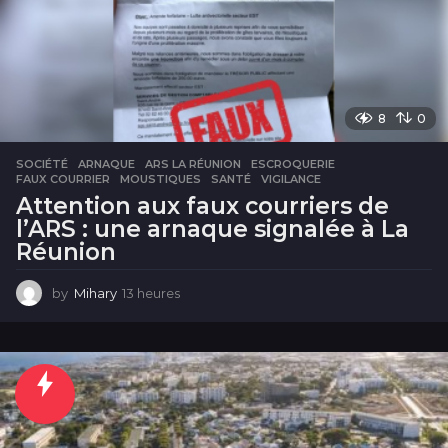
8
0
SOCIÉTÉ
ARNAQUE
,
ARS LA RÉUNION
,
ESCROQUERIE
,
FAUX COURRIER
,
MOUSTIQUES
,
SANTÉ
,
VIGILANCE
Attention aux faux courriers de
l’ARS : une arnaque signalée à La
Réunion
by
Mihary
13 heures
1
3
h
e
u
r
e
s