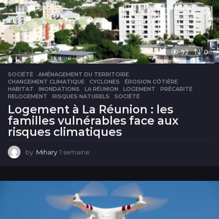
92
0
SOCIÉTÉ
AMÉNAGEMENT DU TERRITOIRE
,
CHANGEMENT CLIMATIQUE
,
CYCLONES
,
ÉROSION CÔTIÈRE
,
HABITAT
,
INONDATIONS
,
LA RÉUNION
,
LOGEMENT
,
PRÉCARITÉ
,
RELOGEMENT
,
RISQUES NATURELS
,
SOCIÉTÉ
Logement à La Réunion : les
familles vulnérables face aux
risques climatiques
by
Mihary
1 semaine
1
s
e
m
a
i
n
e