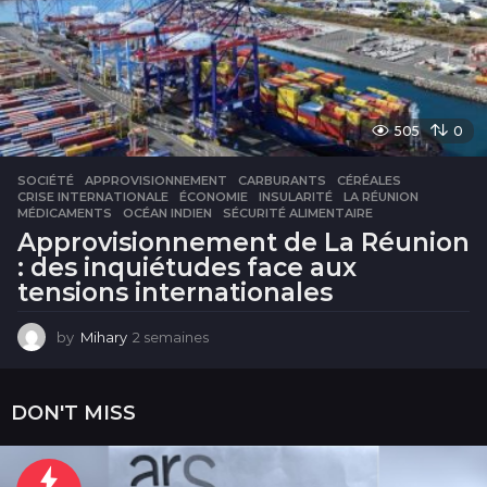
505
0
SOCIÉTÉ
APPROVISIONNEMENT
,
CARBURANTS
,
CÉRÉALES
,
CRISE INTERNATIONALE
,
ÉCONOMIE
,
INSULARITÉ
,
LA RÉUNION
,
MÉDICAMENTS
,
OCÉAN INDIEN
,
SÉCURITÉ ALIMENTAIRE
Approvisionnement de La Réunion
: des inquiétudes face aux
tensions internationales
by
Mihary
2 semaines
2
s
e
m
DON'T MISS
a
i
n
e