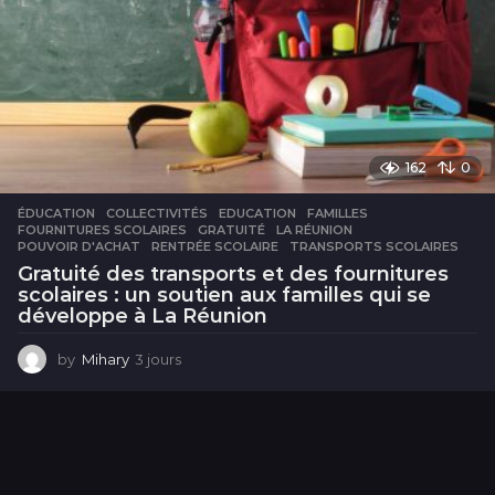
162
0
ÉDUCATION
COLLECTIVITÉS
,
EDUCATION
,
FAMILLES
,
FOURNITURES SCOLAIRES
,
GRATUITÉ
,
LA RÉUNION
,
POUVOIR D'ACHAT
,
RENTRÉE SCOLAIRE
,
TRANSPORTS SCOLAIRES
Gratuité des transports et des fournitures
scolaires : un soutien aux familles qui se
développe à La Réunion
by
Mihary
3 jours
3
j
o
u
r
s