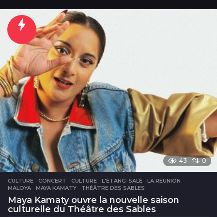
h
e
u
r
e
s
43
0
CULTURE
CONCERT
,
CULTURE
,
L'ÉTANG-SALÉ
,
LA RÉUNION
,
MALOYA
,
MAYA KAMATY
,
THÉÂTRE DES SABLES
Maya Kamaty ouvre la nouvelle saison
culturelle du Théâtre des Sables