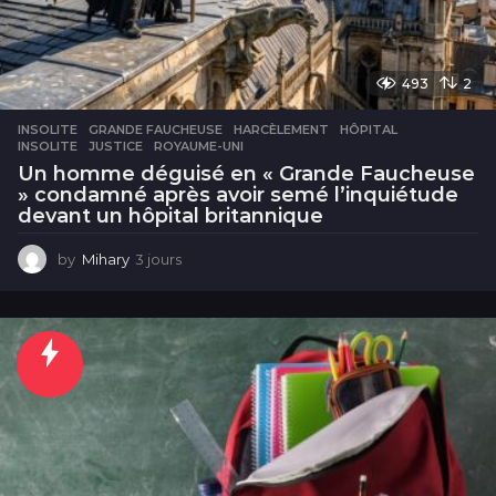
493
2
INSOLITE
GRANDE FAUCHEUSE
,
HARCÈLEMENT
,
HÔPITAL
,
INSOLITE
,
JUSTICE
,
ROYAUME-UNI
Un homme déguisé en « Grande Faucheuse
» condamné après avoir semé l’inquiétude
devant un hôpital britannique
by
Mihary
3 jours
3
j
o
u
r
s