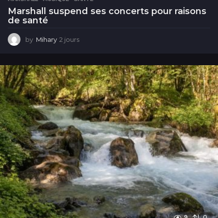
Marshall suspend ses concerts pour raisons
de santé
by
Mihary
2 jours
2
j
o
u
r
s
9
0