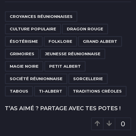
t
P
,
,
,
,
,
,
,
,
,
,
,
,
,
,
a
CROYANCES RÉUNIONNAISES
g
CULTURE POPULAIRE
DRAGON ROUGE
i
n
ÉSOTÉRISME
FOLKLORE
GRAND ALBERT
a
GRIMOIRES
JEUNESSE RÉUNIONNAISE
t
i
MAGIE NOIRE
PETIT ALBERT
o
SOCIÉTÉ RÉUNIONNAISE
SORCELLERIE
n
TABOUS
TI-ALBERT
TRADITIONS CRÉOLES
T’AS AIMÉ ? PARTAGE AVEC TES POTES !
0