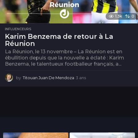
1.3k
0
INFLUENCEURS
Karim Benzema de retour à La
Réunion
La Réunion, le 13 novembre – La Réunion est en
ébullition depuis que la nouvelle a éclaté : Karim
Benzema, le talentueux footballeur français, a...
by
Titouan Juan De Mendoza
3 ans
3
a
n
s