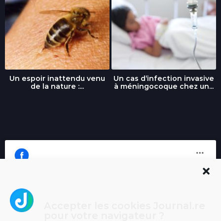
Un espoir inattendu venu
Un cas d’infection invasive
de la nature :...
à méningocoque chez un...
Accepter les cookies Journal.re
Cliquez pour accepter les cookies
pour votre navigateur ?
Journal.re