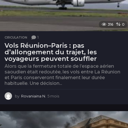
316
0
1
CIRCULATION
Vols Réunion–Paris : pas
d’allongement du trajet, les
voyageurs peuvent souffler
Alors que la fermeture totale de l’espace aérien
saoudien était redoutée, les vols entre La Réunion
et Paris conserveront finalement leur durée
habituelle. Une décision...
by
Rovaniaina N.
5 mois
5
m
o
i
s