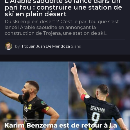
L’Arabie saoudite se lance dans un
pari fou : construire une station de
ski en plein désert
Du ski en plein désert ? C’est le pari fou que s’est
lancé l’Arabie saoudite en annonçant la
construction de Trojena, une station de ski...
by
Titouan Juan De Mendoza
2 ans
2
a
n
s