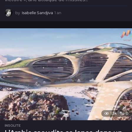
by
Isabelle Sandjiva
1 an
1
a
n
1.5k
0
INSOLITE