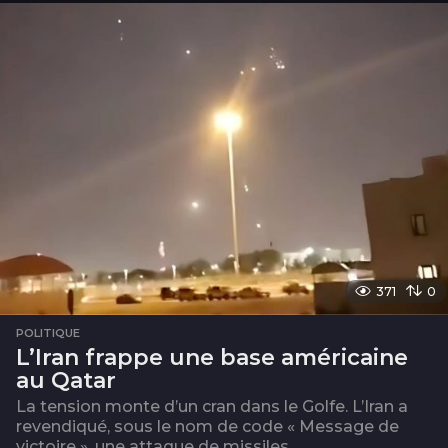
i
s
371
0
POLITIQUE
L’Iran frappe une base américaine
au Qatar
La tension monte d’un cran dans le Golfe. L’Iran a
revendiqué, sous le nom de code « Message de
victoire », une attaque de missiles...