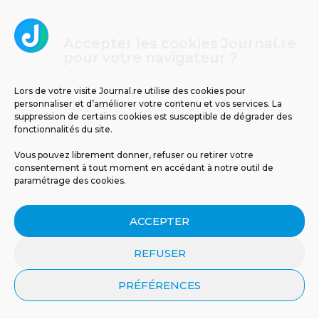
Il y a 63 ans, le cyclone Jenny frappait La
Réunion : retour sur un drame
Accepter les cookies Journal.re
météorologique
pour votre navigateur ?
Lors de votre visite Journal.re utilise des cookies pour
personnaliser et d’améliorer votre contenu et vos services. La
suppression de certains cookies est susceptible de dégrader des
fonctionnalités du site.
Vous pouvez librement donner, refuser ou retirer votre
consentement à tout moment en accédant à notre outil de
paramétrage des cookies.
ACCEPTER
REFUSER
PRÉFÉRENCES
Un espoir inattendu venu
Un cas d’infection invasive
de la nature :...
à méningocoque chez un...