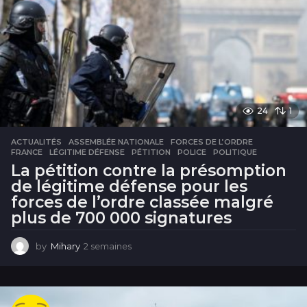
24
1
ACTUALITÉS
ASSEMBLÉE NATIONALE
,
FORCES DE L’ORDRE
,
FRANCE
,
LÉGITIME DÉFENSE
,
PÉTITION
,
POLICE
,
POLITIQUE
La pétition contre la présomption
de légitime défense pour les
forces de l’ordre classée malgré
plus de 700 000 signatures
by
Mihary
2 semaines
2
s
e
m
a