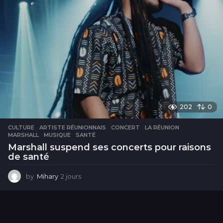
202
0
CULTURE
ARTISTE RÉUNIONNAIS
,
CONCERT
,
LA RÉUNION
,
MARSHALL
,
MUSIQUE
,
SANTÉ
Marshall suspend ses concerts pour raisons
de santé
by
Mihary
2 jours
2
j
o
u
r