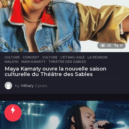
45
0
CULTURE
CONCERT
,
CULTURE
,
L'ÉTANG-SALÉ
,
LA RÉUNION
,
MALOYA
,
MAYA KAMATY
,
THÉÂTRE DES SABLES
Maya Kamaty ouvre la nouvelle saison
culturelle du Théâtre des Sables
by
Mihary
2 jours
2
j
o
u
r
s