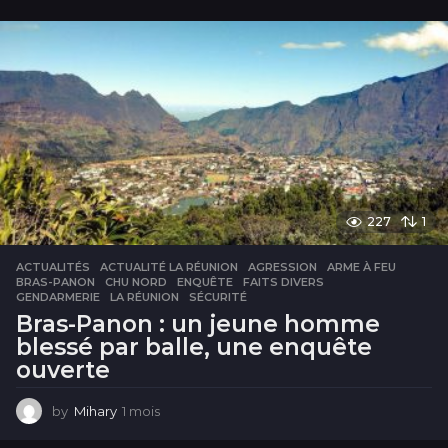
o
i
s
227
1
ACTUALITÉS
ACTUALITÉ LA RÉUNION
,
AGRESSION
,
ARME À FEU
,
BRAS-PANON
,
CHU NORD
,
ENQUÊTE
,
FAITS DIVERS
,
GENDARMERIE
,
LA RÉUNION
,
SÉCURITÉ
Bras-Panon : un jeune homme
blessé par balle, une enquête
ouverte
by
Mihary
1 mois
1
m