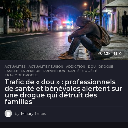
s
1.3k
0
ACTUALITÉS
ACTUALITÉ RÉUNION
,
ADDICTION
,
DOU
,
DROGUE
,
FAMILLE
,
LA RÉUNION
,
PRÉVENTION
,
SANTÉ
,
SOCIÉTÉ
,
TRAFIC DE DROGUE
Trafic de « dou » : professionnels
de santé et bénévoles alertent sur
une drogue qui détruit des
familles
by
Mihary
1 mois
1
m
o