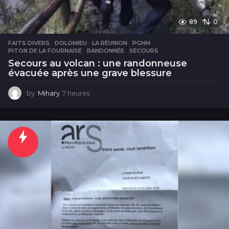
89
0
FAITS DIVERS
DOLOMIEU
,
LA RÉUNION
,
PGHM
,
PITON DE LA FOURNAISE
,
RANDONNÉE
,
SECOURS
Secours au volcan : une randonneuse
évacuée après une grave blessure
by
Mihary
7 heures
7
h
e
u
r
e
s