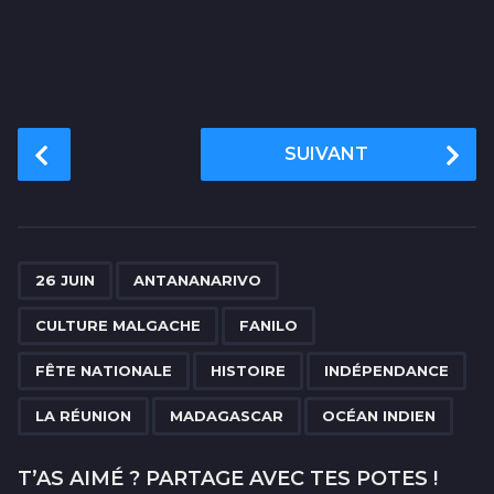
P
SUIVANT
o
s
t
P
,
,
,
,
,
,
,
,
,
a
26 JUIN
ANTANANARIVO
g
CULTURE MALGACHE
FANILO
i
n
FÊTE NATIONALE
HISTOIRE
INDÉPENDANCE
a
LA RÉUNION
MADAGASCAR
OCÉAN INDIEN
t
i
T’AS AIMÉ ? PARTAGE AVEC TES POTES !
o