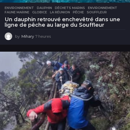
ENVIRONNEMENT
DAUPHIN
,
DÉCHETS MARINS
,
ENVIRONNEMENT
,
FAUNE MARINE
,
GLOBICE
,
LA RÉUNION
,
PÊCHE
,
SOUFFLEUR
Un dauphin retrouvé enchevêtré dans une
ligne de pêche au large du Souffleur
by
Mihary
7 heures
7
h
e
u
r
e
s