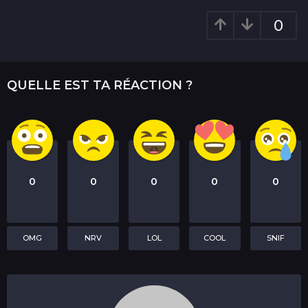
n
0
QUELLE EST TA RÉACTION ?
0
0
0
0
0
OMG
NRV
LOL
COOL
SNIF