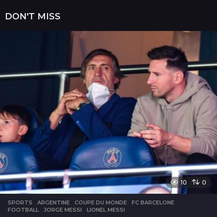
o
i
DON'T MISS
s
10
0
SPORTS
ARGENTINE
,
COUPE DU MONDE
,
FC BARCELONE
,
FOOTBALL
,
JORGE MESSI
,
LIONEL MESSI