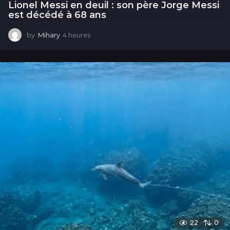
Lionel Messi en deuil : son père Jorge Messi
est décédé à 68 ans
by
Mihary
4 heures
4
h
e
u
r
e
s
22
0