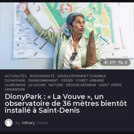
i
s
271
0
ACTUALITÉS
BIODIVERSITÉ
,
DÉVELOPPEMENT DURABLE
,
DIONYPARK
,
ENVIRONNEMENT
,
FEDER
,
FORÊT URBAINE
,
LA RÉUNION
,
LA VOUVE
,
NATURE
,
RÉGION RÉUNION
,
SAINT-DENIS
,
URBANISME
DionyPark : « La Vouve », un
observatoire de 36 mètres bientôt
installé à Saint-Denis
by
Mihary
1 mois
1
m