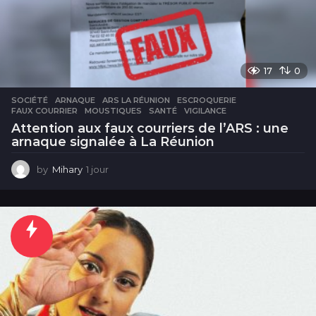
17
0
SOCIÉTÉ
ARNAQUE
,
ARS LA RÉUNION
,
ESCROQUERIE
,
FAUX COURRIER
,
MOUSTIQUES
,
SANTÉ
,
VIGILANCE
Attention aux faux courriers de l’ARS : une
arnaque signalée à La Réunion
by
Mihary
1 jour
1
j
o
u
r