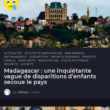
i
n
e
s
6.1k
2
ACTUALITÉS
ACTUALITÉ MADAGASCAR
,
ANALAMANGA
,
ANTANANARIVO
,
DISPARITION
,
ENFANTS DISPARUS
,
ENQUÊTE
,
FAMILLE.
,
INSÉCURITÉ
,
MADAGASCAR
,
POLICE NATIONALE
,
SÉCURITÉ
,
SOCIÉTÉ
Madagascar : une inquiétante
vague de disparitions d’enfants
secoue le pays
by
Mihary
1 mois
1
m
o
i