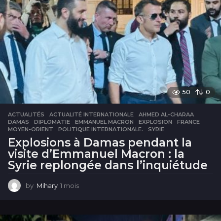
s
50
0
ACTUALITÉS
ACTUALITÉ INTERNATIONALE
,
AHMED AL-CHARAA
,
DAMAS
,
DIPLOMATIE
,
EMMANUEL MACRON
,
EXPLOSION
,
FRANCE
,
MOYEN-ORIENT
,
POLITIQUE INTERNATIONALE.
,
SYRIE
Explosions à Damas pendant la
visite d’Emmanuel Macron : la
Syrie replongée dans l’inquiétude
by
Mihary
1 mois
1
m
o
i