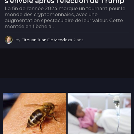
s’envole après l’élection de Trump
La fin de l’année 2024 marque un tournant pour le
monde des cryptomonnaies, avec une
augmentation spectaculaire de leur valeur. Cette
montée en flèche a...
by
Titouan Juan De Mendoza
2 ans
2
a
n
s