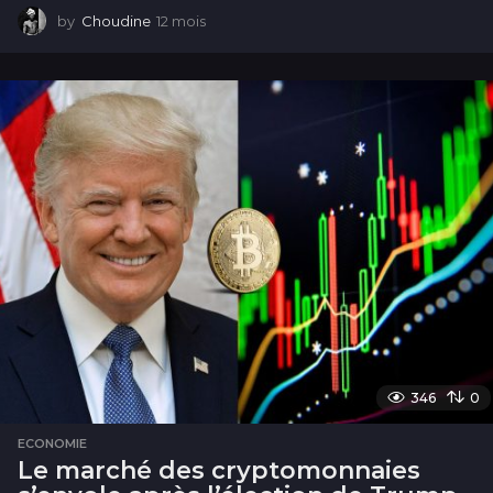
by
Choudine
12 mois
1
2
m
o
i
s
346
0
ECONOMIE
Le marché des cryptomonnaies