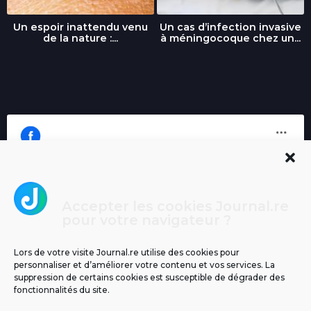
Un espoir inattendu venu
Un cas d’infection invasive
de la nature :...
à méningocoque chez un...
Accepter les cookies Journal.re
Cliquez pour accepter les cookies
pour votre navigateur ?
Journal.re
marketing et activer ce contenu
Lors de votre visite Journal.re utilise des cookies pour
personnaliser et d’améliorer votre contenu et vos services. La
suppression de certains cookies est susceptible de dégrader des
fonctionnalités du site.