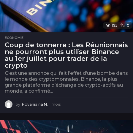
195
0
ECONOMIE
Coup de tonnerre : Les Réunionnais
ne pourront plus utiliser Binance
au 1er juillet pour trader de la
crypto
C’est une annonce qui fait l’effet d’une bombe dans
le monde des cryptomonnaies. Binance, la plus
grande plateforme d’échange de crypto-actifs au
monde, a confirmé...
by
Rovaniaina N.
1 mois
1
m
o
i
s