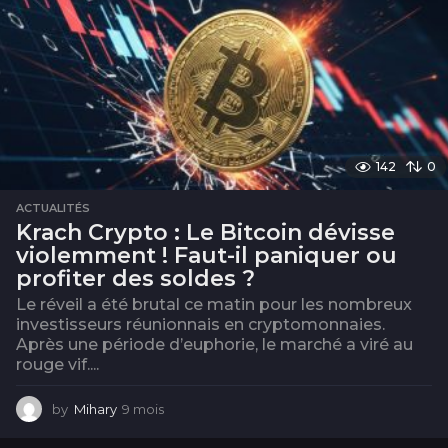
142
0
ACTUALITÉS
Krach Crypto : Le Bitcoin dévisse
violemment ! Faut-il paniquer ou
profiter des soldes ?
Le réveil a été brutal ce matin pour les nombreux
investisseurs réunionnais en cryptomonnaies.
Après une période d’euphorie, le marché a viré au
rouge vif....
by
Mihary
9 mois
9
m
o