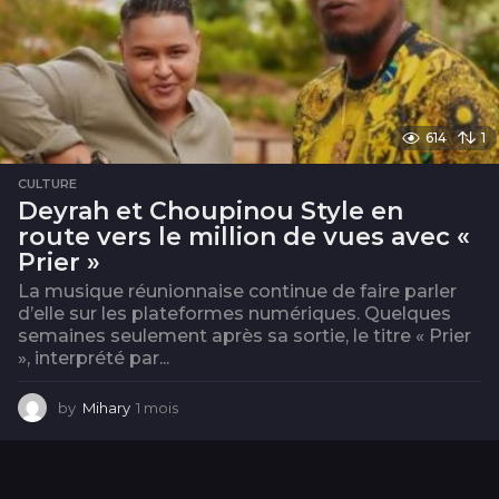
614
1
CULTURE
Deyrah et Choupinou Style en
route vers le million de vues avec «
Prier »
La musique réunionnaise continue de faire parler
d’elle sur les plateformes numériques. Quelques
semaines seulement après sa sortie, le titre « Prier
», interprété par...
by
Mihary
1 mois
1
m
o
i
s