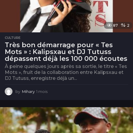
87
2
CULTURE
Très bon démarrage pour « Tes
Mots » : Kalipsxau et DJ Tutuss
dépassent déjà les 100 000 écoutes
À peine quelques jours après sa sortie, le titre « Tes
Mots », fruit de la collaboration entre Kalipsxau et
DJ Tutuss, enregistre déjà un...
by
Mihary
1 mois
1
m
o
i
s