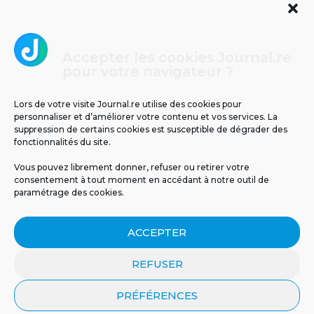
Accepter les cookies Journal.re
Cliquez pour accepter les cookies
pour votre navigateur ?
Journal.re
marketing et activer ce contenu
Lors de votre visite Journal.re utilise des cookies pour
personnaliser et d’améliorer votre contenu et vos services. La
suppression de certains cookies est susceptible de dégrader des
fonctionnalités du site.
Vous pouvez librement donner, refuser ou retirer votre
consentement à tout moment en accédant à notre outil de
paramétrage des cookies.
MENTIONS LÉGALES
PUBLICITÉ
BLOG
ACCEPTER
NOS ÉMISSIONS
CGU
POLITIQUE DE CONFIDENTIALITÉ
CONTACT
REFUSER
PRÉFÉRENCES
© 2026 Tous droits réservés