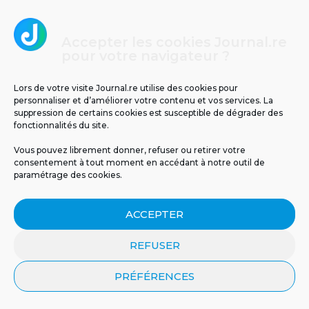
Accepter les cookies Journal.re
pour votre navigateur ?
Lors de votre visite Journal.re utilise des cookies pour
personnaliser et d’améliorer votre contenu et vos services. La
suppression de certains cookies est susceptible de dégrader des
fonctionnalités du site.
Vous pouvez librement donner, refuser ou retirer votre
consentement à tout moment en accédant à notre outil de
paramétrage des cookies.
ACCEPTER
CRÉER UN COMPTE
REFUSER
Postez votre contenu sur
PRÉFÉRENCES
Journal.re