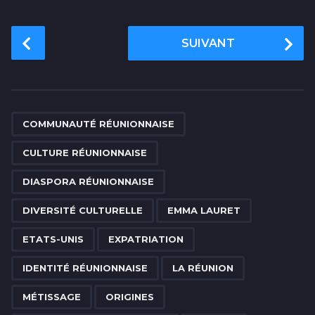
P
SUIVANT
o
s
t
P
,
,
,
,
,
,
,
,
,
,
,
,
,
,
a
COMMUNAUTÉ RÉUNIONNAISE
g
CULTURE RÉUNIONNAISE
i
n
DIASPORA RÉUNIONNAISE
a
DIVERSITÉ CULTURELLE
EMMA LAURET
t
i
ETATS-UNIS
EXPATRIATION
o
IDENTITÉ RÉUNIONNAISE
LA RÉUNION
n
MÉTISSAGE
ORIGINES