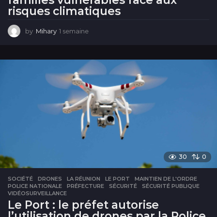
risques climatiques
by
Mihary
1 semaine
1
s
e
m
a
i
n
e
30
0
SOCIÉTÉ
DRONES
,
LA RÉUNION
,
LE PORT
,
MAINTIEN DE L'ORDRE
,
POLICE NATIONALE
,
PRÉFECTURE
,
SÉCURITÉ
,
SÉCURITÉ PUBLIQUE
,
VIDÉOSURVEILLANCE
Le Port : le préfet autorise
l’utilisation de drones par la Police