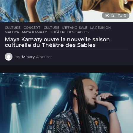
12
0
CULTURE
CONCERT
,
CULTURE
,
L'ÉTANG-SALÉ
,
LA RÉUNION
,
MALOYA
,
MAYA KAMATY
,
THÉÂTRE DES SABLES
Maya Kamaty ouvre la nouvelle saison
culturelle du Théâtre des Sables
by
Mihary
4 heures
4
h
e
u
r
e
s