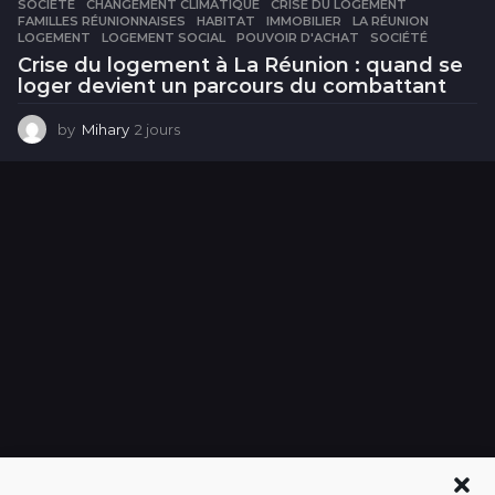
SOCIÉTÉ
CHANGEMENT CLIMATIQUE
,
CRISE DU LOGEMENT
,
FAMILLES RÉUNIONNAISES
,
HABITAT
,
IMMOBILIER
,
LA RÉUNION
,
LOGEMENT
,
LOGEMENT SOCIAL
,
POUVOIR D'ACHAT
,
SOCIÉTÉ
Crise du logement à La Réunion : quand se
loger devient un parcours du combattant
by
Mihary
2 jours
2
j
o
u
r
s