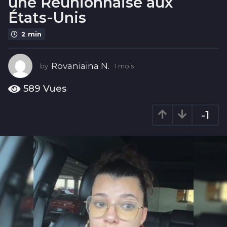
une Réunionnaise aux
s
États-Unis
1
m
2 min
o
i
Rovaniaina N.
s
by
1 mois
1
m
o
589
Vues
i
s
-1