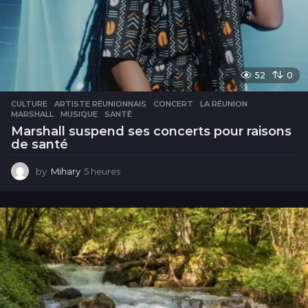
52
0
CULTURE
ARTISTE RÉUNIONNAIS
,
CONCERT
,
LA RÉUNION
,
MARSHALL
,
MUSIQUE
,
SANTÉ
Marshall suspend ses concerts pour raisons
de santé
by
Mihary
5 heures
5
h
e
u
r
e
s