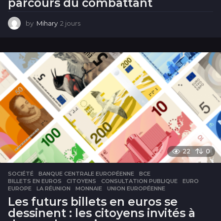
parcours du combattant
by
Mihary
2 jours
2
j
o
u
r
s
22
0
SOCIÉTÉ
BANQUE CENTRALE EUROPÉENNE
,
BCE
,
BILLETS EN EUROS
,
CITOYENS
,
CONSULTATION PUBLIQUE
,
EURO
,
EUROPE
,
LA RÉUNION
,
MONNAIE
,
UNION EUROPÉENNE
Les futurs billets en euros se
dessinent : les citoyens invités à