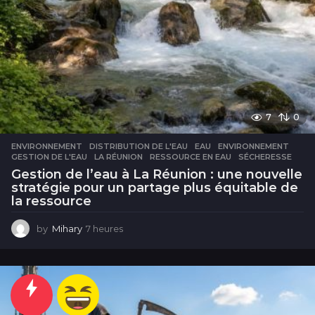
7
0
ENVIRONNEMENT
DISTRIBUTION DE L'EAU
,
EAU
,
ENVIRONNEMENT
,
GESTION DE L'EAU
,
LA RÉUNION
,
RESSOURCE EN EAU
,
SÉCHERESSE
Gestion de l’eau à La Réunion : une nouvelle
stratégie pour un partage plus équitable de
la ressource
by
Mihary
7 heures
7
h
e
u
r
e
s