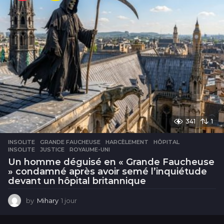
341
1
INSOLITE
GRANDE FAUCHEUSE
,
HARCÈLEMENT
,
HÔPITAL
,
INSOLITE
,
JUSTICE
,
ROYAUME-UNI
Un homme déguisé en « Grande Faucheuse
» condamné après avoir semé l’inquiétude
devant un hôpital britannique
by
Mihary
1 jour
1
j
o