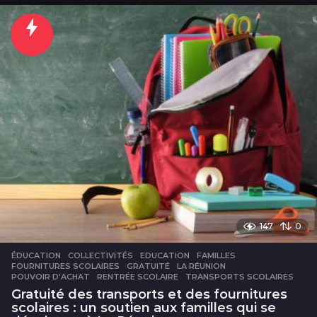
u
r
147
0
ÉDUCATION
COLLECTIVITÉS
,
EDUCATION
,
FAMILLES
,
FOURNITURES SCOLAIRES
,
GRATUITÉ
,
LA RÉUNION
,
POUVOIR D'ACHAT
,
RENTRÉE SCOLAIRE
,
TRANSPORTS SCOLAIRES
Gratuité des transports et des fournitures
scolaires : un soutien aux familles qui se