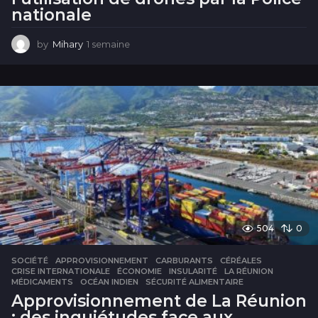
nationale
by
Mihary
1 semaine
1
s
e
m
a
i
n
e
504
0
SOCIÉTÉ
APPROVISIONNEMENT
,
CARBURANTS
,
CÉRÉALES
,
CRISE INTERNATIONALE
,
ÉCONOMIE
,
INSULARITÉ
,
LA RÉUNION
,
MÉDICAMENTS
,
OCÉAN INDIEN
,
SÉCURITÉ ALIMENTAIRE
Approvisionnement de La Réunion
: des inquiétudes face aux