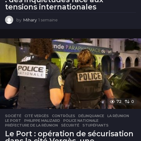
tensions internationales
by
Mihary
1 semaine
1
s
e
m
a
i
n
e
72
0
SOCIÉTÉ
CITÉ VERGÈS
,
CONTRÔLES
,
DÉLINQUANCE
,
LA RÉUNION
,
LE PORT
,
PHILIPPE MALIZARD
,
POLICE NATIONALE
,
PRÉFECTURE DE LA RÉUNION
,
SÉCURITÉ
,
STUPÉFIANTS
Le Port : opération de sécurisation
dans la cité Vergès, une