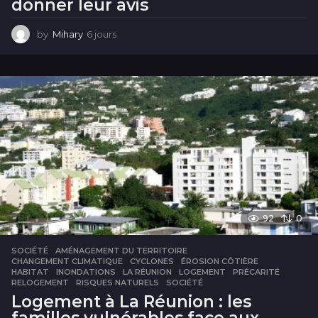
donner leur avis
by
Mihary
6 jours
6
j
o
u
r
s
92
0
SOCIÉTÉ
AMÉNAGEMENT DU TERRITOIRE
,
CHANGEMENT CLIMATIQUE
,
CYCLONES
,
ÉROSION CÔTIÈRE
,
HABITAT
,
INONDATIONS
,
LA RÉUNION
,
LOGEMENT
,
PRÉCARITÉ
,
RELOGEMENT
,
RISQUES NATURELS
,
SOCIÉTÉ
Logement à La Réunion : les
familles vulnérables face aux