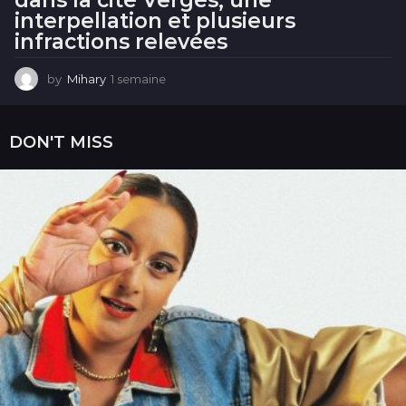
interpellation et plusieurs
infractions relevées
by
Mihary
1 semaine
1
s
e
m
DON'T MISS
a
i
n
e