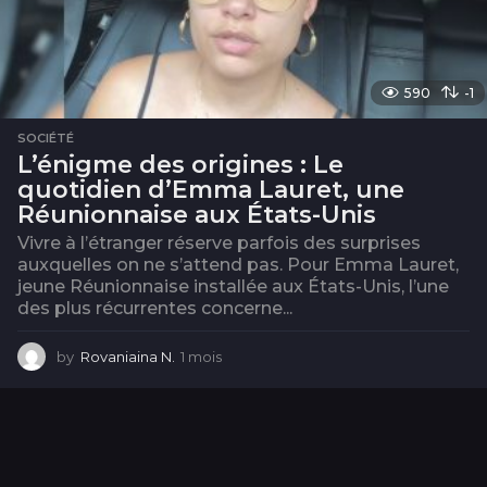
590
-1
SOCIÉTÉ
L’énigme des origines : Le
quotidien d’Emma Lauret, une
Réunionnaise aux États-Unis
Vivre à l’étranger réserve parfois des surprises
auxquelles on ne s’attend pas. Pour Emma Lauret,
jeune Réunionnaise installée aux États-Unis, l’une
des plus récurrentes concerne...
by
Rovaniaina N.
1 mois
1
m
o
i
s