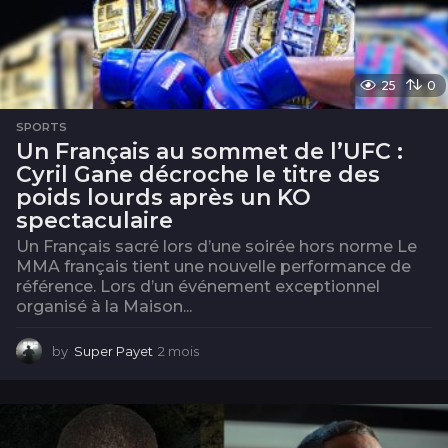
25
0
SPORTS
Un Français au sommet de l’UFC :
Cyril Gane décroche le titre des
poids lourds après un KO
spectaculaire
Un Français sacré lors d’une soirée hors norme Le
MMA français tient une nouvelle performance de
référence. Lors d’un événement exceptionnel
organisé à la Maison...
by
Super Payet
2 mois
2
m
o
i
s