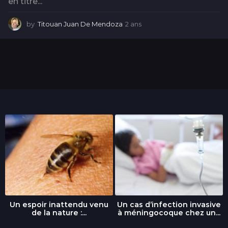
en titre...
by
Titouan Juan De Mendoza
2 ans
2
a
n
s
Un espoir inattendu venu
Un cas d’infection invasive
de la nature :...
à méningocoque chez un...