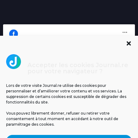
Accepter les cookies Journal.re
Cliquez pour accepter les cookies
pour votre navigateur ?
Journal.re
marketing et activer ce contenu
Lors de votre visite Journal.re utilise des cookies pour
personnaliser et d’améliorer votre contenu et vos services. La
suppression de certains cookies est susceptible de dégrader des
fonctionnalités du site.
Vous pouvez librement donner, refuser ou retirer votre
consentement à tout moment en accédant à notre outil de
paramétrage des cookies.
MENTIONS LÉGALES
PUBLICITÉ
BLOG