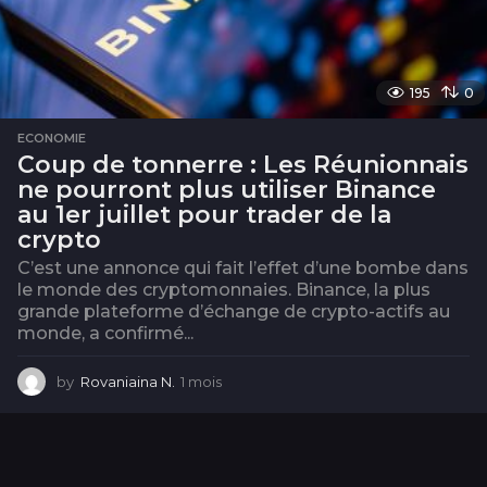
195
0
ECONOMIE
Coup de tonnerre : Les Réunionnais
ne pourront plus utiliser Binance
au 1er juillet pour trader de la
crypto
C’est une annonce qui fait l’effet d’une bombe dans
le monde des cryptomonnaies. Binance, la plus
grande plateforme d’échange de crypto-actifs au
monde, a confirmé...
by
Rovaniaina N.
1 mois
2
m
o
i
s