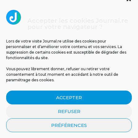
Accepter les cookies Journal.re
Cliquez pour accepter les cookies
pour votre navigateur ?
Journal.re
marketing et activer ce contenu
Lors de votre visite Journal.re utilise des cookies pour
personnaliser et d’améliorer votre contenu et vos services. La
suppression de certains cookies est susceptible de dégrader des
fonctionnalités du site.
Vous pouvez librement donner, refuser ou retirer votre
consentement à tout moment en accédant à notre outil de
paramétrage des cookies.
MENTIONS LÉGALES
PUBLICITÉ
BLOG
ACCEPTER
NOS ÉMISSIONS
CGU
POLITIQUE DE CONFIDENTIALITÉ
CONTACT
REFUSER
PRÉFÉRENCES
© 2026 Tous droits réservés