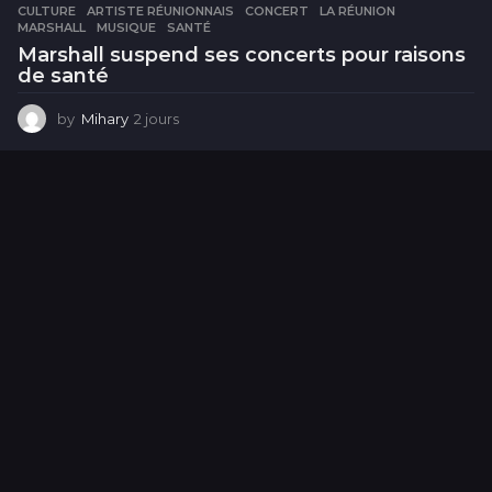
CULTURE
ARTISTE RÉUNIONNAIS
,
CONCERT
,
LA RÉUNION
,
MARSHALL
,
MUSIQUE
,
SANTÉ
Marshall suspend ses concerts pour raisons
de santé
by
Mihary
2 jours
2
j
o
u
r
s