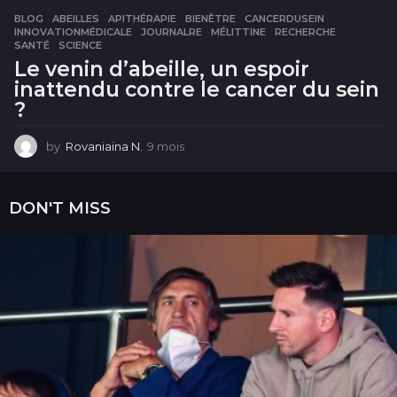
BLOG
ABEILLES
,
APITHÉRAPIE
,
BIENÊTRE
,
CANCERDUSEIN
,
INNOVATIONMÉDICALE
,
JOURNALRE
,
MÉLITTINE
,
RECHERCHE
,
SANTÉ
,
SCIENCE
Le venin d’abeille, un espoir
inattendu contre le cancer du sein
?
by
Rovaniaina N.
9 mois
9
m
o
i
DON'T MISS
s