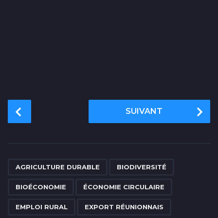
P
SUIVANT
o
s
t
P
,
,
,
,
,
,
,
,
,
,
,
,
,
,
a
AGRICULTURE DURABLE
BIODIVERSITÉ
g
BIOÉCONOMIE
ÉCONOMIE CIRCULAIRE
i
n
EMPLOI RURAL
EXPORT RÉUNIONNAIS