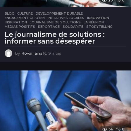
29
0
BLOG
CULTURE
,
DÉVELOPPEMENT DURABLE
,
ENGAGEMENT CITOYEN
,
INITIATIVES LOCALES
,
INNOVATION
,
INSPIRATION
,
JOURNALISME DE SOLUTIONS
,
LA RÉUNION
,
MÉDIAS POSITIFS
,
REPORTAGE
,
SOLIDARITÉ
,
STORYTELLING
Le journalisme de solutions :
informer sans désespérer
by
Rovaniaina N.
9 mois
9
m
o
i
s
36
0