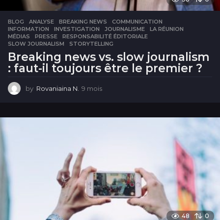
BLOG
ANALYSE
,
BREAKING NEWS
,
COMMUNICATION
,
INFORMATION
,
INVESTIGATION
,
JOURNALISME
,
LA RÉUNION
,
MÉDIAS
,
PRESSE
,
RESPONSABILITÉ ÉDITORIALE
,
SLOW JOURNALISM
,
STORYTELLING
Breaking news vs. slow journalism
: faut-il toujours être le premier ?
by
Rovaniaina N.
9 mois
9
m
o
i
s
48
0