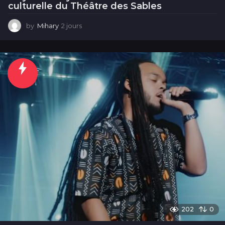
culturelle du Théâtre des Sables
by
Mihary
2 jours
2
j
o
u
r
s
202
0