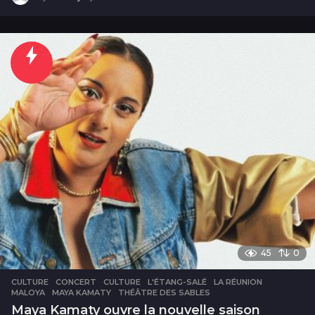
j
o
u
r
45
0
CULTURE
CONCERT
,
CULTURE
,
L'ÉTANG-SALÉ
,
LA RÉUNION
,
MALOYA
,
MAYA KAMATY
,
THÉÂTRE DES SABLES
Maya Kamaty ouvre la nouvelle saison