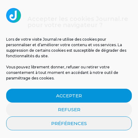
et partagez votre contenu avec nous !
POSTER
Accepter les cookies Journal.re
pour votre navigateur ?
Lors de votre visite Journal.re utilise des cookies pour
personnaliser et d’améliorer votre contenu et vos services. La
suppression de certains cookies est susceptible de dégrader des
CHOIX DE LA RÉDACTION
fonctionnalités du site.
Vous pouvez librement donner, refuser ou retirer votre
1
consentement à tout moment en accédant à notre outil de
paramétrage des cookies.
ACCEPTER
REFUSER
PRÉFÉRENCES
Les tunnels de lave de La Réunion : un