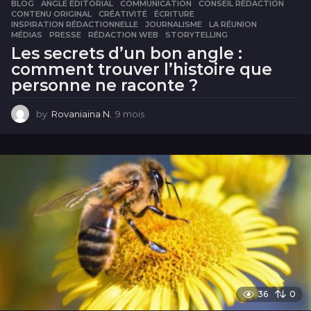
BLOG
ANGLE ÉDITORIAL
,
COMMUNICATION
,
CONSEIL RÉDACTION
,
CONTENU ORIGINAL
,
CRÉATIVITÉ
,
ÉCRITURE
,
INSPIRATION RÉDACTIONNELLE
,
JOURNALISME
,
LA RÉUNION
,
MÉDIAS
,
PRESSE
,
RÉDACTION WEB
,
STORYTELLING
Les secrets d’un bon angle :
comment trouver l’histoire que
personne ne raconte ?
by
Rovaniaina N.
9 mois
9
m
o
i
s
36
0