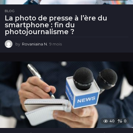
BLOG
La photo de presse à l’ère du
smartphone : fin du
photojournalisme ?
by
Rovaniaina N.
9 mois
9
m
o
i
s
40
0