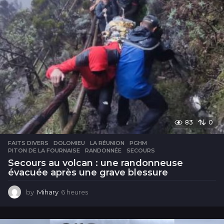
83
0
FAITS DIVERS
DOLOMIEU
,
LA RÉUNION
,
PGHM
,
PITON DE LA FOURNAISE
,
RANDONNÉE
,
SECOURS
Secours au volcan : une randonneuse
évacuée après une grave blessure
by
Mihary
6 heures
6
h
e
u