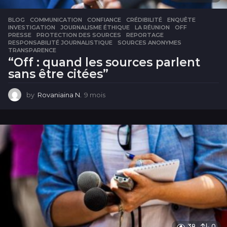
BLOG
COMMUNICATION
,
CONFIANCE
,
CRÉDIBILITÉ
,
ENQUÊTE
,
INVESTIGATION
,
JOURNALISME ÉTHIQUE
,
LA RÉUNION
,
OFF
,
PRESSE
,
PROTECTION DES SOURCES
,
REPORTAGE
,
RESPONSABILITÉ JOURNALISTIQUE
,
SOURCES ANONYMES
,
TRANSPARENCE
“Off : quand les sources parlent
sans être citées”
by
Rovaniaina N.
9 mois
9
m
o
i
s
38
0