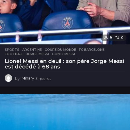
9
0
SPORTS
ARGENTINE
,
COUPE DU MONDE
,
FC BARCELONE
,
FOOTBALL
,
JORGE MESSI
,
LIONEL MESSI
Lionel Messi en deuil : son père Jorge Messi
est décédé à 68 ans
by
Mihary
3 heures
3
h
e
u
r
e
s