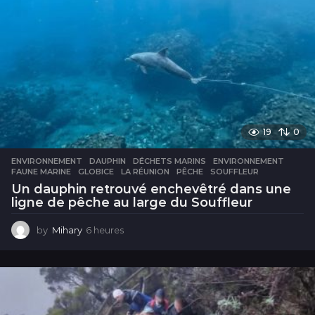
19
0
ENVIRONNEMENT
DAUPHIN
,
DÉCHETS MARINS
,
ENVIRONNEMENT
,
FAUNE MARINE
,
GLOBICE
,
LA RÉUNION
,
PÊCHE
,
SOUFFLEUR
Un dauphin retrouvé enchevêtré dans une
ligne de pêche au large du Souffleur
by
Mihary
6 heures
6
h
e
u
r
e
s