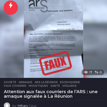
r
e
s
17
0
SOCIÉTÉ
ARNAQUE
,
ARS LA RÉUNION
,
ESCROQUERIE
,
FAUX COURRIER
,
MOUSTIQUES
,
SANTÉ
,
VIGILANCE
Attention aux faux courriers de l’ARS : une
arnaque signalée à La Réunion
by
Mihary
1 jour
1