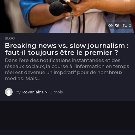
38
0
BLOG
Breaking news vs. slow journalism :
faut-il toujours être le premier ?
Dans l’ère des notifications instantanées et des
réseaux sociaux, la course à l’information en temps
réel est devenue un impératif pour de nombreux
médias. Mais...
by
Rovaniaina N.
9 mois
9
m
o
i
s