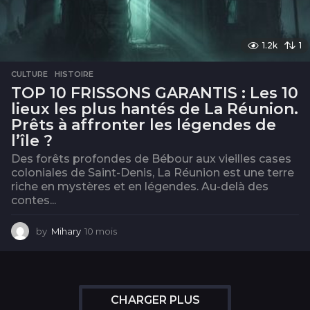
1.2k
1
CULTURE
,
HISTOIRE
TOP 10 FRISSONS GARANTIS : Les 10
lieux les plus hantés de La Réunion.
Prêts à affronter les légendes de
l’île ?
Des forêts profondes de Bébour aux vieilles cases
coloniales de Saint-Denis, La Réunion est une terre
riche en mystères et en légendes. Au-delà des
contes...
by
Mihary
10 mois
1
0
m
o
i
s
CHARGER PLUS