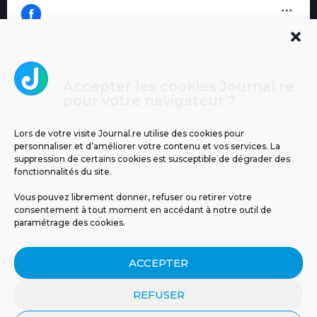
Accepter les cookies Journal.re
Cliquez pour accepter les cookies
pour votre navigateur ?
Journal.re
marketing et activer ce contenu
Lors de votre visite Journal.re utilise des cookies pour
personnaliser et d’améliorer votre contenu et vos services. La
suppression de certains cookies est susceptible de dégrader des
fonctionnalités du site.
Vous pouvez librement donner, refuser ou retirer votre
consentement à tout moment en accédant à notre outil de
paramétrage des cookies.
MENTIONS LÉGALES
PUBLICITÉ
BLOG
ACCEPTER
NOS ÉMISSIONS
CGU
POLITIQUE DE CONFIDENTIALITÉ
CONTACT
REFUSER