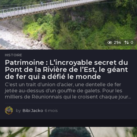
294
0
HISTOIRE
Patrimoine : L’incroyable secret du
Pont de la Rivière de l’Est, le géant
de fer qui a défié le monde
C’est un trait d’union d’acier, une dentelle de fer
jetée au-dessus d’un gouffre de galets. Pour les
milliers de Réunionnais qui le croisent chaque jour...
by
Bibi Jacko
6 mois
6
m
o
i
s