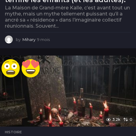
La Maison de Grand-mère Kalle, c’est avant tout un
mythe, mais un mythe tellement puissant qu’il a
ancré sa « résidence » dans l’imaginaire collectif
réunionnais. Souvent...
by
Mihary
9 mois
9
m
o
i
s
3.2k
0
HISTOIRE