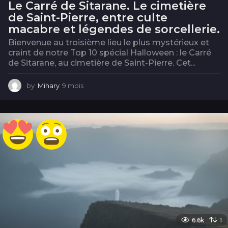
Le Carré de Sitarane. Le cimetière
de Saint-Pierre, entre culte
macabre et légendes de sorcellerie.
Bienvenue au troisième lieu le plus mystérieux et
craint de notre Top 10 spécial Halloween : le Carré
de Sitarane, au cimetière de Saint-Pierre. Cet...
by
Mihary
9 mois
9
m
o
i
s
6.6k
1