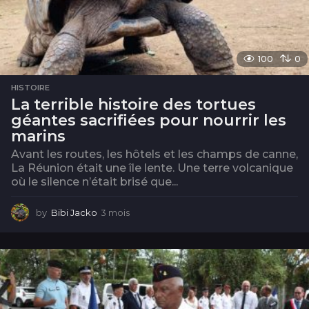
100
0
HISTOIRE
La terrible histoire des tortues
géantes sacrifiées pour nourrir les
marins
Avant les routes, les hôtels et les champs de canne,
La Réunion était une île lente. Une terre volcanique
où le silence n’était brisé que...
by
Bibi Jacko
3 mois
3
m
o
i
s