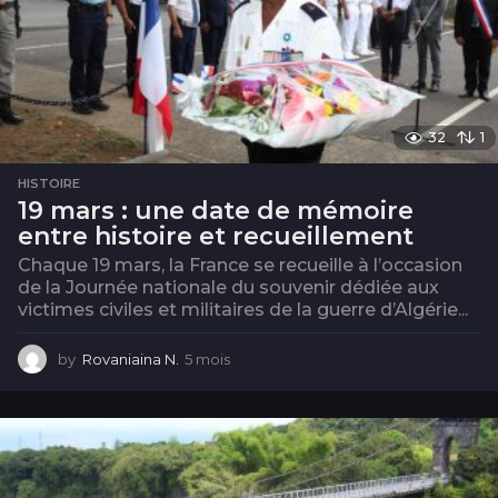
32
1
HISTOIRE
19 mars : une date de mémoire
entre histoire et recueillement
Chaque 19 mars, la France se recueille à l’occasion
de la Journée nationale du souvenir dédiée aux
victimes civiles et militaires de la guerre d’Algérie...
by
Rovaniaina N.
5 mois
5
m
o
i
s