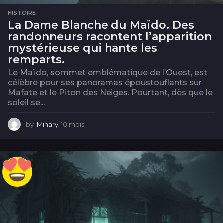
HISTOIRE
La Dame Blanche du Maïdo. Des
randonneurs racontent l’apparition
mystérieuse qui hante les
remparts.
Le Maïdo, sommet emblématique de l’Ouest, est
célèbre pour ses panoramas époustouflants sur
Mafate et le Piton des Neiges. Pourtant, dès que le
soleil se...
by
Mihary
10 mois
1
0
m
o
i
s