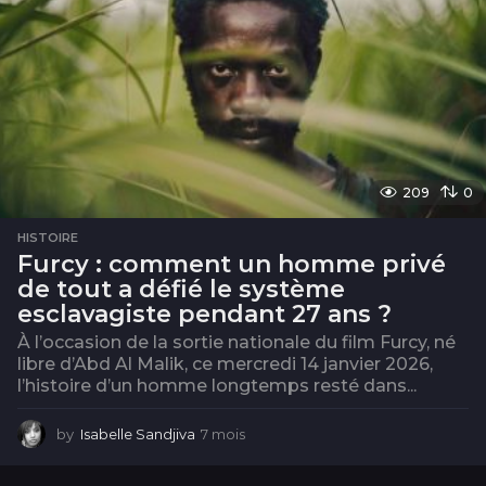
209
0
HISTOIRE
Furcy : comment un homme privé
de tout a défié le système
esclavagiste pendant 27 ans ?
À l’occasion de la sortie nationale du film Furcy, né
libre d’Abd Al Malik, ce mercredi 14 janvier 2026,
l’histoire d’un homme longtemps resté dans...
by
Isabelle Sandjiva
7 mois
7
m
o