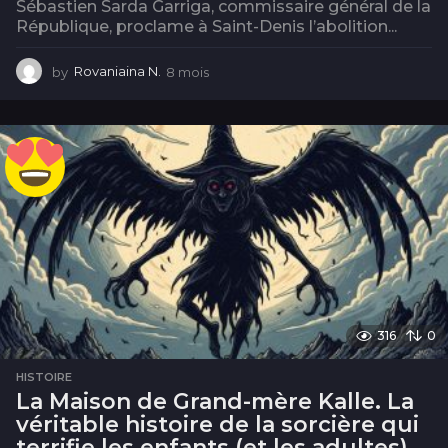
Sébastien Sarda Garriga, commissaire général de la
République, proclame à Saint-Denis l’abolition...
by
Rovaniaina N.
8 mois
8
m
o
i
s
316
0
HISTOIRE
La Maison de Grand-mère Kalle. La
véritable histoire de la sorcière qui
terrifie les enfants (et les adultes).