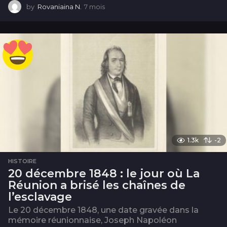
by
Rovaniaina N.
7 mois
7
m
o
i
s
1.3k
-2
HISTOIRE
20 décembre 1848 : le jour où La
Réunion a brisé les chaînes de
l’esclavage
Le 20 décembre 1848, une date gravée dans la
mémoire réunionnaise, Joseph Napoléon