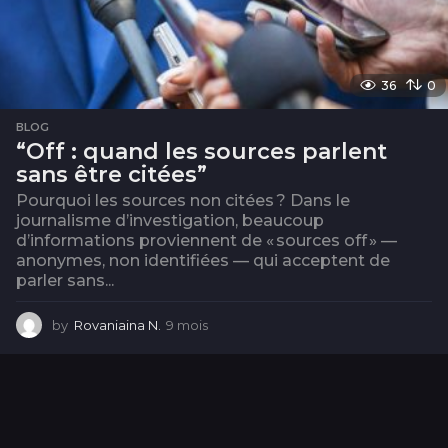
36
0
BLOG
“Off : quand les sources parlent
sans être citées”
Pourquoi les sources non citées ? Dans le
journalisme d’investigation, beaucoup
d’informations proviennent de « sources off » —
anonymes, non identifiées — qui acceptent de
parler sans...
by
Rovaniaina N.
9 mois
9
m
o
i
s