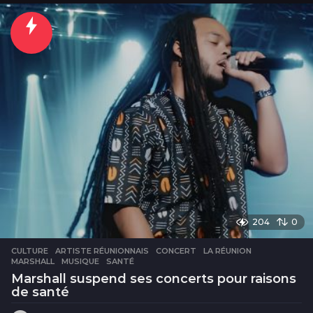
u
r
s
204
0
CULTURE
ARTISTE RÉUNIONNAIS
,
CONCERT
,
LA RÉUNION
,
MARSHALL
,
MUSIQUE
,
SANTÉ
Marshall suspend ses concerts pour raisons
de santé