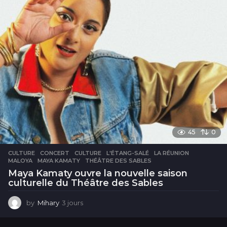
45
0
CULTURE
CONCERT
,
CULTURE
,
L'ÉTANG-SALÉ
,
LA RÉUNION
,
MALOYA
,
MAYA KAMATY
,
THÉÂTRE DES SABLES
Maya Kamaty ouvre la nouvelle saison
culturelle du Théâtre des Sables
by
Mihary
3 jours
3
j
o