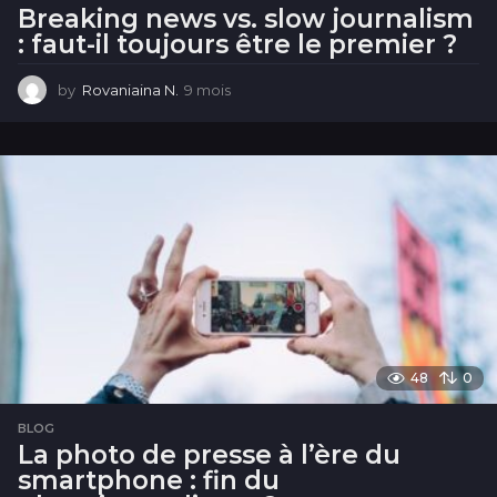
Breaking news vs. slow journalism
: faut-il toujours être le premier ?
by
Rovaniaina N.
9 mois
9
m
o
i
s
48
0
BLOG
La photo de presse à l’ère du
smartphone : fin du