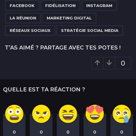
a
FACEBOOK
FIDÉLISATION
INSTAGRAM
t
i
LA RÉUNION
MARKETING DIGITAL
o
RÉSEAUX SOCIAUX
STRATÉGIE SOCIAL MEDIA
n
T’AS AIMÉ ? PARTAGE AVEC TES POTES !
0
QUELLE EST TA RÉACTION ?
0
0
0
0
0