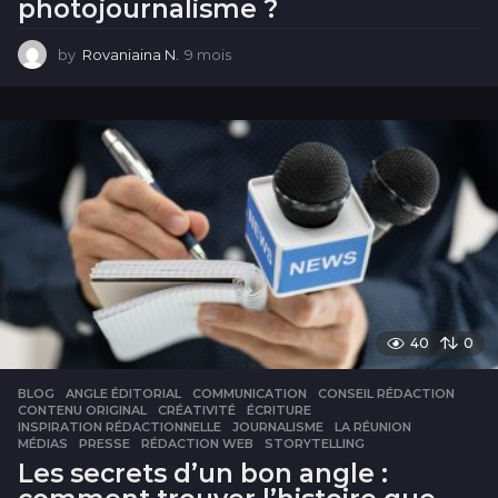
photojournalisme ?
by
Rovaniaina N.
9 mois
9
m
o
i
s
40
0
BLOG
ANGLE ÉDITORIAL
,
COMMUNICATION
,
CONSEIL RÉDACTION
,
CONTENU ORIGINAL
,
CRÉATIVITÉ
,
ÉCRITURE
,
INSPIRATION RÉDACTIONNELLE
,
JOURNALISME
,
LA RÉUNION
,
MÉDIAS
,
PRESSE
,
RÉDACTION WEB
,
STORYTELLING
Les secrets d’un bon angle :