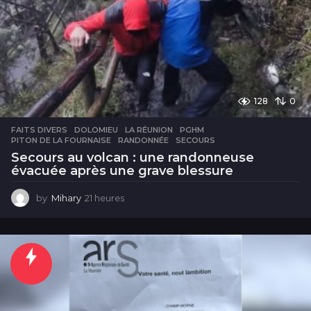
128
0
FAITS DIVERS
DOLOMIEU
,
LA RÉUNION
,
PGHM
,
PITON DE LA FOURNAISE
,
RANDONNÉE
,
SECOURS
Secours au volcan : une randonneuse
évacuée après une grave blessure
by
Mihary
21 heures
2
1
h
e
u
r
e
s