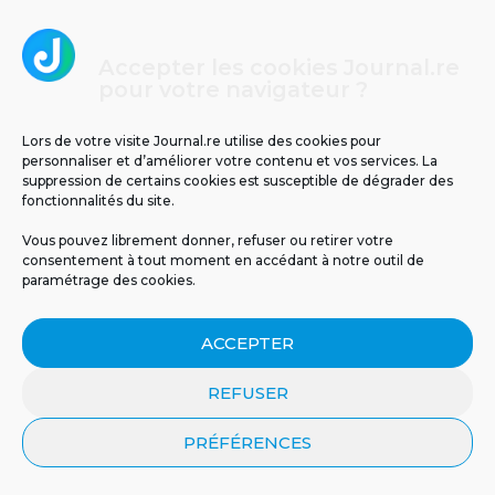
Accepter les cookies Journal.re
CHOIX DE LA RÉDACTION
pour votre navigateur ?
Lors de votre visite Journal.re utilise des cookies pour
1
personnaliser et d’améliorer votre contenu et vos services. La
suppression de certains cookies est susceptible de dégrader des
fonctionnalités du site.
Vous pouvez librement donner, refuser ou retirer votre
consentement à tout moment en accédant à notre outil de
paramétrage des cookies.
ACCEPTER
Les tunnels de lave de La Réunion : un
REFUSER
voyage au cœur de la terre
PRÉFÉRENCES
2