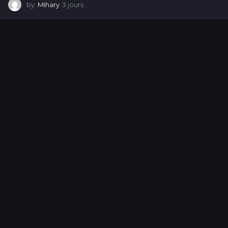
by
Mihary
3 jours
3
j
o
u
r
s