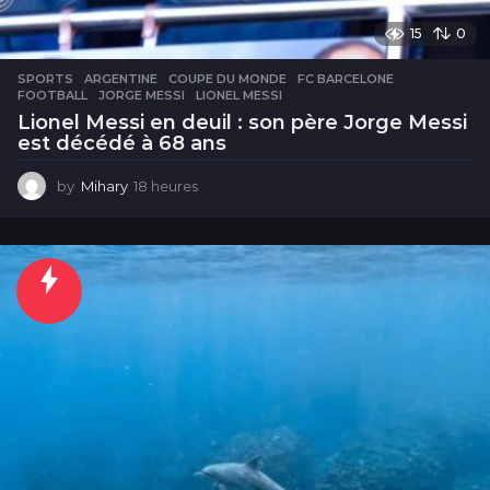
15
0
SPORTS
ARGENTINE
,
COUPE DU MONDE
,
FC BARCELONE
,
FOOTBALL
,
JORGE MESSI
,
LIONEL MESSI
Lionel Messi en deuil : son père Jorge Messi
est décédé à 68 ans
by
Mihary
18 heures
1
8
h
e
u
r
e
s