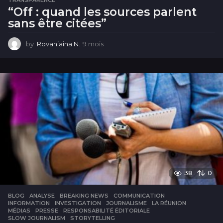
“Off : quand les sources parlent
sans être citées”
by
Rovaniaina N.
9 mois
9
m
o
i
s
38
0
BLOG
ANALYSE
,
BREAKING NEWS
,
COMMUNICATION
,
INFORMATION
,
INVESTIGATION
,
JOURNALISME
,
LA RÉUNION
,
MÉDIAS
,
PRESSE
,
RESPONSABILITÉ ÉDITORIALE
,
SLOW JOURNALISM
,
STORYTELLING