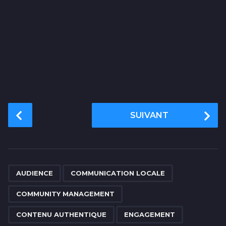
P
SUIVANT
o
s
t
P
,
,
,
,
,
,
,
,
,
,
,
a
AUDIENCE
COMMUNICATION LOCALE
g
COMMUNITY MANAGEMENT
i
n
CONTENU AUTHENTIQUE
ENGAGEMENT