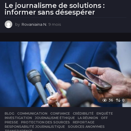
Le journalisme de solutions :
informer sans désespérer
by
Rovaniaina N.
9 mois
9
m
o
i
s
36
0
BLOG
COMMUNICATION
,
CONFIANCE
,
CRÉDIBILITÉ
,
ENQUÊTE
,
INVESTIGATION
,
JOURNALISME ÉTHIQUE
,
LA RÉUNION
,
OFF
,
PRESSE
,
PROTECTION DES SOURCES
,
REPORTAGE
,
RESPONSABILITÉ JOURNALISTIQUE
,
SOURCES ANONYMES
,
TRANSPARENCE