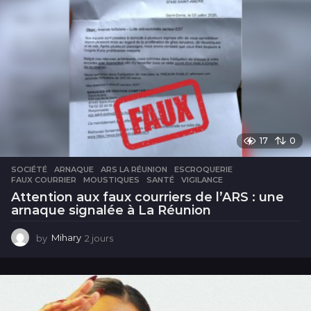
17
0
SOCIÉTÉ
ARNAQUE
,
ARS LA RÉUNION
,
ESCROQUERIE
,
FAUX COURRIER
,
MOUSTIQUES
,
SANTÉ
,
VIGILANCE
Attention aux faux courriers de l’ARS : une
arnaque signalée à La Réunion
by
Mihary
2 jours
2
j
o
u
r
s