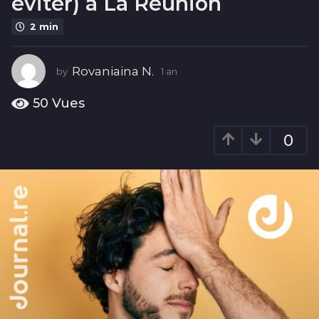
éviter) à La Réunion
a
n
2 min
Rovaniaina N.
by
1 an
1
a
n
50
Vues
0