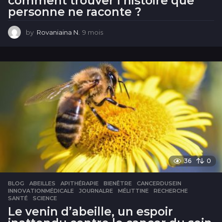
comment trouver l’histoire que
personne ne raconte ?
by
Rovaniaina N.
9 mois
9
m
o
i
s
36
0
BLOG
ABEILLES
,
APITHÉRAPIE
,
BIENÊTRE
,
CANCERDUSEIN
,
INNOVATIONMÉDICALE
,
JOURNALRE
,
MÉLITTINE
,
RECHERCHE
,
SANTÉ
,
SCIENCE
Le venin d’abeille, un espoir