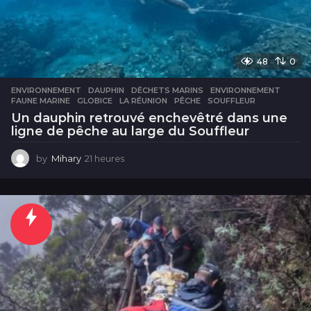
48
0
ENVIRONNEMENT
DAUPHIN
,
DÉCHETS MARINS
,
ENVIRONNEMENT
,
FAUNE MARINE
,
GLOBICE
,
LA RÉUNION
,
PÊCHE
,
SOUFFLEUR
Un dauphin retrouvé enchevêtré dans une
ligne de pêche au large du Souffleur
by
Mihary
21 heures
2
1
h
e
u
r
e
s