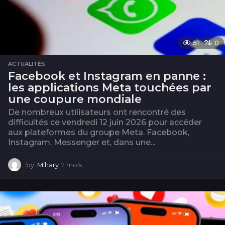
51
0
ACTUALITÉS
Facebook et Instagram en panne :
les applications Meta touchées par
une coupure mondiale
De nombreux utilisateurs ont rencontré des
difficultés ce vendredi 12 juin 2026 pour accéder
aux plateformes du groupe Meta. Facebook,
Instagram, Messenger et, dans une...
by
Mihary
2 mois
2
m
o
i
s