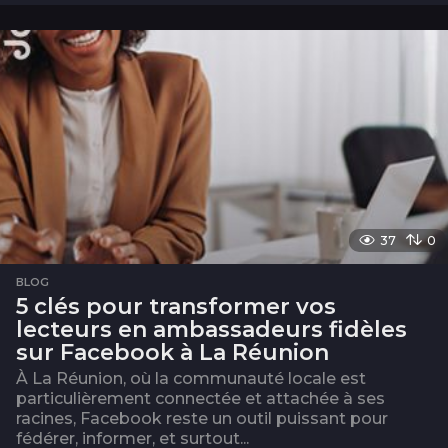
m
o
i
s
37
0
BLOG
5 clés pour transformer vos
lecteurs en ambassadeurs fidèles
sur Facebook à La Réunion
À La Réunion, où la communauté locale est
particulièrement connectée et attachée à ses
racines, Facebook reste un outil puissant pour
fédérer, informer, et surtout...