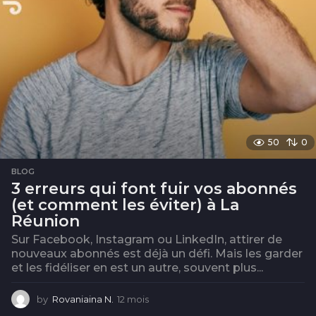
i
s
50
0
BLOG
3 erreurs qui font fuir vos abonnés
(et comment les éviter) à La
Réunion
Sur Facebook, Instagram ou LinkedIn, attirer de
nouveaux abonnés est déjà un défi. Mais les garder
et les fidéliser en est un autre, souvent plus...
by
Rovaniaina N.
12 mois
1
2