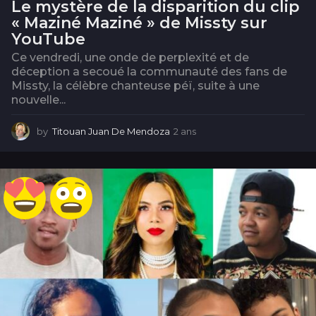
Le mystère de la disparition du clip
« Maziné Maziné » de Missty sur
YouTube
Ce vendredi, une onde de perplexité et de
déception a secoué la communauté des fans de
Missty, la célèbre chanteuse péï, suite à une
nouvelle...
by
Titouan Juan De Mendoza
2 ans
2
a
n
s