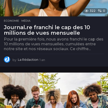
322
0
ECONOMIE
,
MÉDIA
Journal.re franchi le cap des 10
millions de vues mensuelle
Pour la première fois, nous avons franchi le cap des
10 millions de vues mensuelles, cumulées entre
notre site et nos réseaux sociaux. Ce chiffre...
by
La Rédaction
1 an
1
a
n