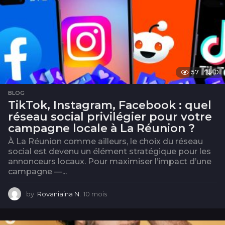
57
0
BLOG
TikTok, Instagram, Facebook : quel
réseau social privilégier pour votre
campagne locale à La Réunion ?
À La Réunion comme ailleurs, le choix du réseau
social est devenu un élément stratégique pour les
annonceurs locaux. Pour maximiser l’impact d’une
campagne —...
by
Rovaniaina N.
10 mois
1
0
m
o