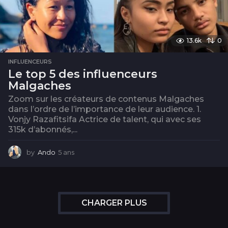
13.6k
0
INFLUENCEURS
Le top 5 des influenceurs
Malgaches
Zoom sur les créateurs de contenus Malgaches
dans l’ordre de l’importance de leur audience. 1.
Vonjy Razafitsifa Actrice de talent, qui avec ses
315k d’abonnés,...
by
Ando
5 ans
5
a
n
s
CHARGER PLUS