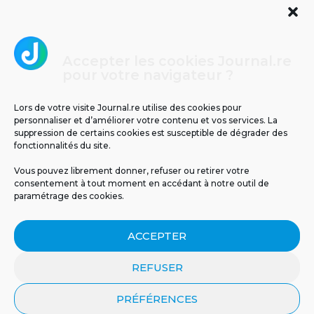
Accepter les cookies Journal.re
Cliquez pour accepter les cookies
pour votre navigateur ?
Journal.re
marketing et activer ce contenu
Lors de votre visite Journal.re utilise des cookies pour
personnaliser et d’améliorer votre contenu et vos services. La
suppression de certains cookies est susceptible de dégrader des
fonctionnalités du site.
Vous pouvez librement donner, refuser ou retirer votre
consentement à tout moment en accédant à notre outil de
paramétrage des cookies.
MENTIONS LÉGALES
PUBLICITÉ
BLOG
ACCEPTER
NOS ÉMISSIONS
CGU
POLITIQUE DE CONFIDENTIALITÉ
CONTACT
REFUSER
PRÉFÉRENCES
© 2026 Tous droits réservés