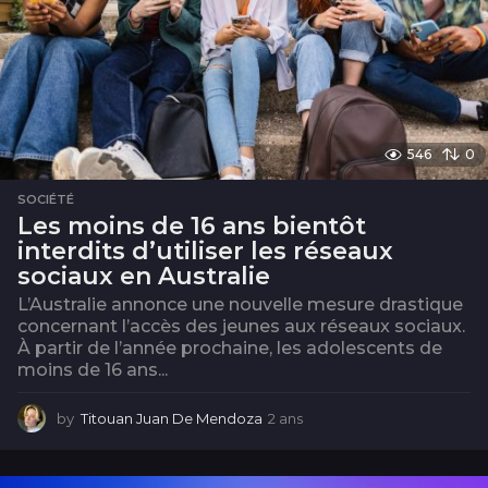
546
0
SOCIÉTÉ
Les moins de 16 ans bientôt
interdits d’utiliser les réseaux
sociaux en Australie
L’Australie annonce une nouvelle mesure drastique
concernant l’accès des jeunes aux réseaux sociaux.
À partir de l’année prochaine, les adolescents de
moins de 16 ans...
by
Titouan Juan De Mendoza
2 ans
2
a
n
s