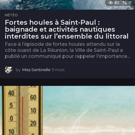
82
0
MÉTÉO
Fortes houles à Saint-Paul :
baignade et activités nautiques
interdites sur l’ensemble du littoral
Face à l’épisode de fortes houles attendu sur la
côte ouest de La Réunion, la Ville de Saint-Paul a
publié un communiqué pour rappeler l’importance...
by
Miss Sentinelle
9 mois
9
m
o
i
s