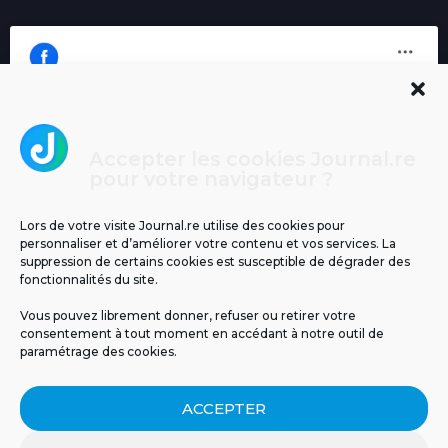
Accepter les cookies Journal.re
Cliquez pour accepter les cookies
pour votre navigateur ?
Journal.re
marketing et activer ce contenu
Lors de votre visite Journal.re utilise des cookies pour
personnaliser et d’améliorer votre contenu et vos services. La
suppression de certains cookies est susceptible de dégrader des
fonctionnalités du site.
Vous pouvez librement donner, refuser ou retirer votre
consentement à tout moment en accédant à notre outil de
paramétrage des cookies.
MENTIONS LÉGALES
PUBLICITÉ
BLOG
ACCEPTER
NOS ÉMISSIONS
CGU
POLITIQUE DE CONFIDENTIALITÉ
CONTACT