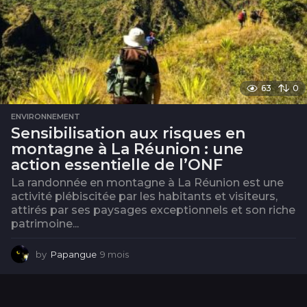
63
0
ENVIRONNEMENT
Sensibilisation aux risques en
montagne à La Réunion : une
action essentielle de l’ONF
La randonnée en montagne à La Réunion est une
activité plébiscitée par les habitants et visiteurs,
attirés par ses paysages exceptionnels et son riche
patrimoine...
by
Papangue
9 mois
9
m
o
i
s