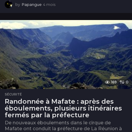
by
Papangue
4 mois
4
m
o
i
s
169
0
SÉCURITÉ
Randonnée à Mafate : après des
éboulements, plusieurs itinéraires
fermés par la préfecture
De nouveaux éboulements dans le cirque de
Mafate ont conduit la préfecture de La Réunion à