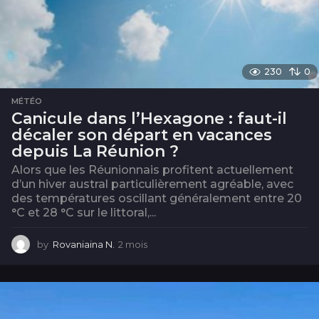
230
0
MÉTÉO
Canicule dans l’Hexagone : faut-il
décaler son départ en vacances
depuis La Réunion ?
Alors que les Réunionnais profitent actuellement
d’un hiver austral particulièrement agréable, avec
des températures oscillant généralement entre 20
°C et 28 °C sur le littoral,...
by
Rovaniaina N.
2 mois
2
m
o
i
s