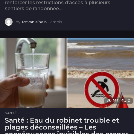
renforcer les restrictions d’accès à plusieurs
sentiers de randonnée....
by
Rovaniaina N.
7 mois
7
m
o
i
s
166
0
SANTÉ
Santé : Eau du robinet trouble et
plages déconseillées – Les