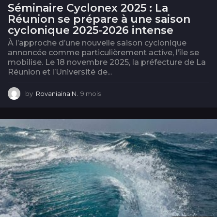
Séminaire Cyclonex 2025 : La
Réunion se prépare à une saison
cyclonique 2025-2026 intense
À l’approche d’une nouvelle saison cyclonique
annoncée comme particulièrement active, l’île se
mobilise. Le 18 novembre 2025, la préfecture de La
Réunion et l’Université de...
by
Rovaniaina N.
9 mois
9
m
o
i
s