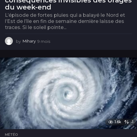
conséquences invisibles des orages
du week-end
L’épisode de fortes pluies qui a balayé le Nord et
l’Est de l’île en fin de semaine dernière laisse des
traces. Si le soleil pointe...
by
Mihary
9 mois
9
m
o
i
s
1.6k
-1
MÉTÉO