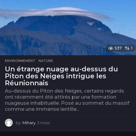
537
1
ENVIRONNEMENT
,
NATURE
Un étrange nuage au-dessus du
Piton des Neiges intrigue les
Réunionnais
Au-dessus du Piton des Neiges, certains regards
ont récemment été attirés par une formation
nuageuse inhabituelle. Posé au sommet du massif
comme une immense lentille...
by
Mihary
3 mois
3
m
o