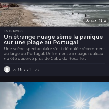
643
0
FAITS DIVERS
Un étrange nuage sème la panique
sur une plage au Portugal
Une scène spectaculaire s’est déroulée récemment
au large du Portugal. Un immense « nuage rouleau
» a été observé près de Cabo da Roca, le...
by
Mihary
1 mois
1
m
o
i
s