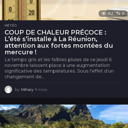
912
0
MÉTÉO
COUP DE CHALEUR PRÉCOCE :
L’été s’installe à La Réunion,
attention aux fortes montées du
mercure !
Le temps gris et les faibles pluies de ce jeudi 6
novembre laissent place à une augmentation
significative des températures. Sous l’effet d’un
changement de...
by
Mihary
9 mois
9
m
o
i
s