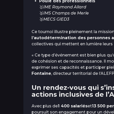
Poule des professionnels
🥇
IME Raymond Allard
🥈
IMS Champs de Merle
🥉
MECS GIED3
Ce tournoi illustre pleinement la mission
l’autodétermination des personnes
collectives qui mettent en lumière leurs
« Ce type d’événement est bien plus qu’u
de cohésion et de reconnaissance. Il mo
exprimer ses capacités et participer plei
Fontaine
, directeur territorial de l’ALE
Un rendez-vous qui s’ins
actions inclusives de l
Avec plus de
1 400 salariés
et
13 500 p
poursuit son engagement pour un dévelo