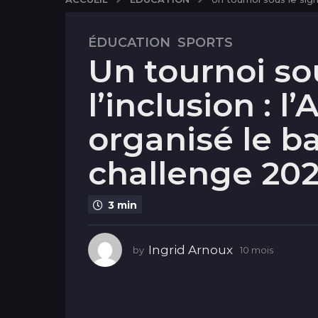
ÉDUCATION
,
SPORTS
1
Un tournoi so
0
m
l’inclusion : l
o
i
organisé le b
s
1
challenge 20
0
m
o
3 min
i
s
Ingrid Arnoux
by
10 mois
1
0
m
o
i
s