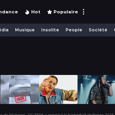
ndance
Hot
Populaire
édia
Musique
Insolite
People
Société
ne de l’inclusion : l’ALEFPA a organisé le basketball challenge 2025