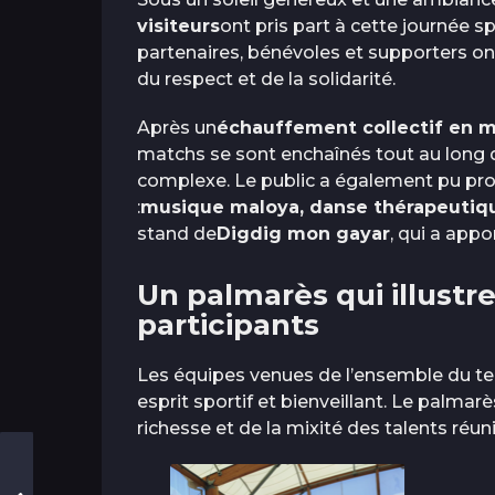
visiteurs
ont pris part à cette journée sp
partenaires, bénévoles et supporters o
du respect et de la solidarité.
Après un
échauffement collectif en 
matchs se sont enchaînés tout au long de
complexe. Le public a également pu pro
:
musique maloya, danse thérapeutique,
stand de
Digdig mon gayar
, qui a appo
Un palmarès qui illustre 
participants
Les équipes venues de l’ensemble du ter
esprit sportif et bienveillant. Le palma
richesse et de la mixité des talents réuni