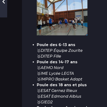
Poule des 6-13 ans
🥇
DITEP Équipe Zourite
🥈
DITEP Fille
Poule des 14-17 ans
🥇
AEMO Nord
🥈
IME Lycée LEGTA
🥉
IMPRO Basket Adapt
Poule des 18 ans et plus
🥇
ESAT Gernez Rieux
🥈
ESAT Edmond Albius
🥉
GIED2