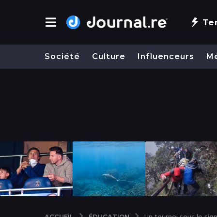
Te
Société
Culture
Influenceurs
M
ÉDUCATION
ACCUEIL
Un tournoi sous le sig