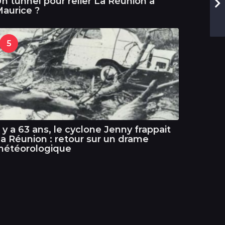
n tunnel pour relier La Réunion à
aurice ?
5
l y a 63 ans, le cyclone Jenny frappait
a Réunion : retour sur un drame
météorologique