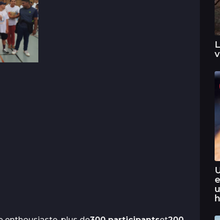
L
v
U
e
u
h
e enthousiaste, plus de
300 participants
et
200