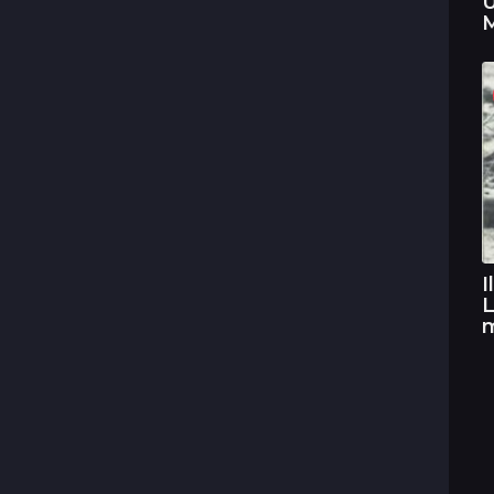
U
M
I
L