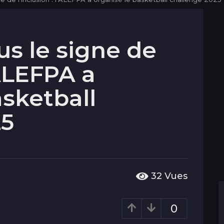
us le signe de
’ALEFPA a
asketball
25
32
Vues
0