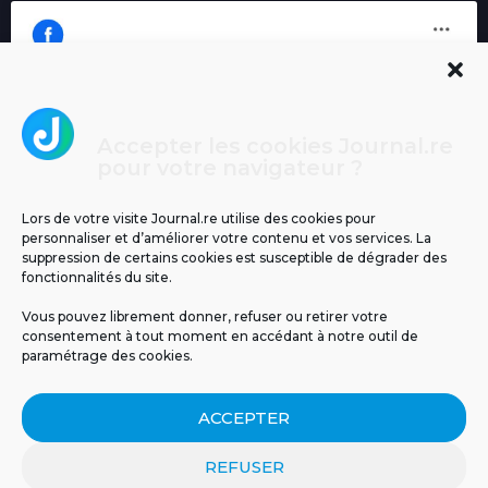
Accepter les cookies Journal.re
Cliquez pour accepter les cookies
pour votre navigateur ?
Journal.re
marketing et activer ce contenu
Lors de votre visite Journal.re utilise des cookies pour
personnaliser et d’améliorer votre contenu et vos services. La
suppression de certains cookies est susceptible de dégrader des
fonctionnalités du site.
Vous pouvez librement donner, refuser ou retirer votre
consentement à tout moment en accédant à notre outil de
paramétrage des cookies.
MENTIONS LÉGALES
PUBLICITÉ
BLOG
ACCEPTER
NOS ÉMISSIONS
CGU
POLITIQUE DE CONFIDENTIALITÉ
CONTACT
REFUSER