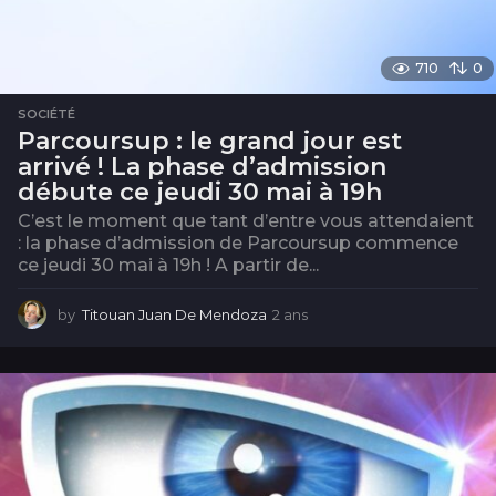
710
0
SOCIÉTÉ
Parcoursup : le grand jour est
arrivé ! La phase d’admission
débute ce jeudi 30 mai à 19h
C’est le moment que tant d’entre vous attendaient
: la phase d’admission de Parcoursup commence
ce jeudi 30 mai à 19h ! A partir de...
by
Titouan Juan De Mendoza
2 ans
2
a
n
s