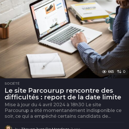
665
0
SOCIÉTÉ
Le site Parcourup rencontre des
difficultés : report de la date limite
Mise à jour du 4 avril 2024 à 18h30 Le site
Parcourup a été momentanément indisponible ce
soir, ce qui a empêché certains candidats de...
by
Titouan Juan De Mendoza
2 ans
2