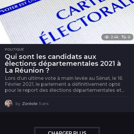
2.4k
0
POLITIQUE
Qui sont les candidats aux
élections départementales 2021 à
La Réunion ?
Lors d’un ultime vote à main levée au Sénat, le 16
Février 2021, le parlement a définitivement opté
pour le report des élections départementales et...
by
Zoréole
5 ans
4
a
n
s
CHARGER PLUS