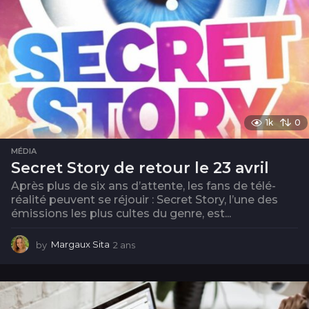
1k
0
MÉDIA
Secret Story de retour le 23 avril
Après plus de six ans d’attente, les fans de télé-
réalité peuvent se réjouir : Secret Story, l’une des
émissions les plus cultes du genre, est...
by
Margaux Sita
2 ans
2
a
n
s