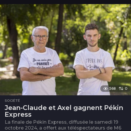
i
s
568
0
SOCIÉTÉ
Jean-Claude et Axel gagnent Pékin
Express
La finale de Pékin Express, diffusée le samedi 19
octobre 2024, a offert aux téléspectateurs de M6