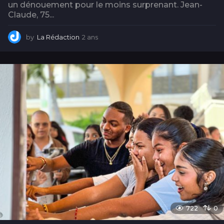
un dénouement pour le moins surprenant. Jean-
Claude, 75...
by
La Rédaction
2 ans
2
a
n
s
722
0