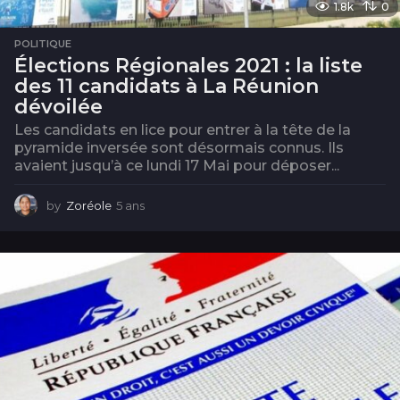
1.8k
0
POLITIQUE
Élections Régionales 2021 : la liste
des 11 candidats à La Réunion
dévoilée
Les candidats en lice pour entrer à la tête de la
pyramide inversée sont désormais connus. Ils
avaient jusqu’à ce lundi 17 Mai pour déposer...
by
Zoréole
5 ans
5
a
n
s