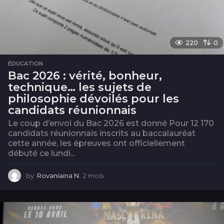
220
0
ÉDUCATION
Bac 2026 : vérité, bonheur,
technique… les sujets de
philosophie dévoilés pour les
candidats réunionnais
Le coup d’envoi du Bac 2026 est donné Pour 12 170
candidats réunionnais inscrits au baccalauréat
cette année, les épreuves ont officiellement
débuté ce lundi...
by
Rovaniaina N.
2 mois
2
m
o
i
s