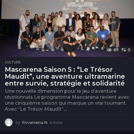
89
0
CULTURE
Mascarena Saison 5 : “Le Trésor
Maudit”, une aventure ultramarine
entre survie, stratégie et solidarité
Une nouvelle dimension pour le jeu d’aventure
réunionnais Le programme Mascarena revient avec
une cinquième saison qui marque un vrai tournant.
Avec “Le Trésor Maudit”,...
by
Rovaniaina N.
4 mois
4
m
o