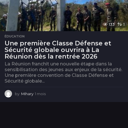
133
1
ÉDUCATION
Une première Classe Défense et
Sécurité globale ouvrira à La
Réunion dès la rentrée 2026
La Réunion franchit une nouvelle étape dans la
sensibilisation des jeunes aux enjeux de la sécurité.
Une première convention de Classe Défense et
Sécurité globale...
by
Mihary
1 mois
1
m
o
i
s