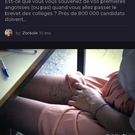
Est-ce que vous vous souvenez de vos premières
angoisses (ou pas) quand vous allez passer le
brevet des collèges ? Près de 800 000 candidats
doivent...
by
Zoréole
10 ans
1
0
a
n
s