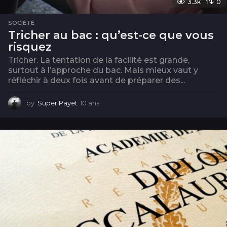
3.3k
0
SOCIÉTÉ
Tricher au bac : qu’est-ce que vous
risquez
Tricher. La tentation de la facilité est grande,
surtout à l’approche du bac. Mais mieux vaut y
réfléchir à deux fois avant de préparer des...
by
Super Payet
10 ans
1
0
a
n
s