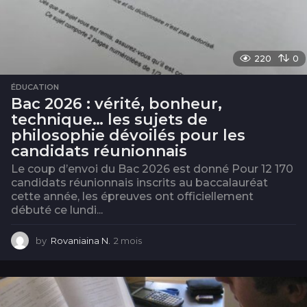
220
0
ÉDUCATION
Bac 2026 : vérité, bonheur,
technique… les sujets de
philosophie dévoilés pour les
candidats réunionnais
Le coup d’envoi du Bac 2026 est donné Pour 12 170
candidats réunionnais inscrits au baccalauréat
cette année, les épreuves ont officiellement
débuté ce lundi...
by
Rovaniaina N.
2 mois
2
m
o
i
s