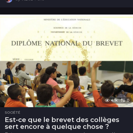
a
n
s
4.1k
0
SOCIÉTÉ
Est-ce que le brevet des collèges
sert encore à quelque chose ?