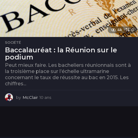
4k
0
SOCIÉTÉ
Baccalauréat : la Réunion sur le
podium
Peut mieux faire. Les bacheliers réunionnais sont à
la troisième place sur l’échelle ultramarine
concernant le taux de réussite au bac en 2015. Les
chiffres...
by
McClair
10 ans
1
0
a
n
s