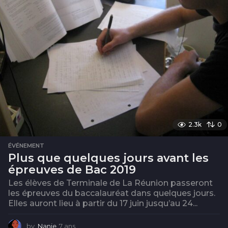
2.3k
0
ÉVÉNEMENT
Plus que quelques jours avant les
épreuves de Bac 2019
Les élèves de Terminale de La Réunion passeront
les épreuves du baccalauréat dans quelques jours.
Elles auront lieu à partir du 17 juin jusqu’au 24...
by
Nanie
7 ans
6