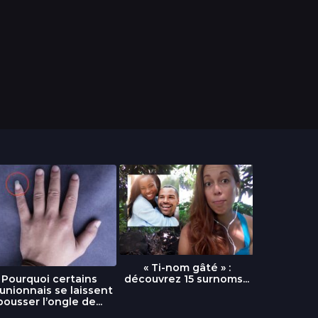
« Ti-nom gâté » :
découvrez 15 surnoms...
Pourquoi certains
Urgence :
unionnais se laissent
fournai
pousser l’ongle de...