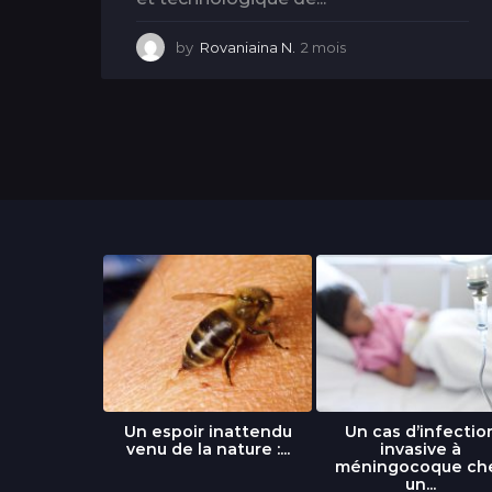
by
Rovaniaina N.
2 mois
2
m
o
i
s
libre » : un
Un espoir inattendu
Un cas d’infectio
...
venu de la nature :...
invasive à
méningocoque ch
un...