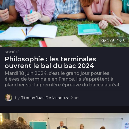
528
0
SOCIÉTÉ
Philosophie : les terminales
ouvrent le bal du bac 2024
Mardi 18 juin 2024, c’est le grand jour pour les
élèves de terminale en France. Ils s’apprêtent à
plancher sur la première épreuve du baccalauréat...
by
Titouan Juan De Mendoza
2 ans
2
a
n
s