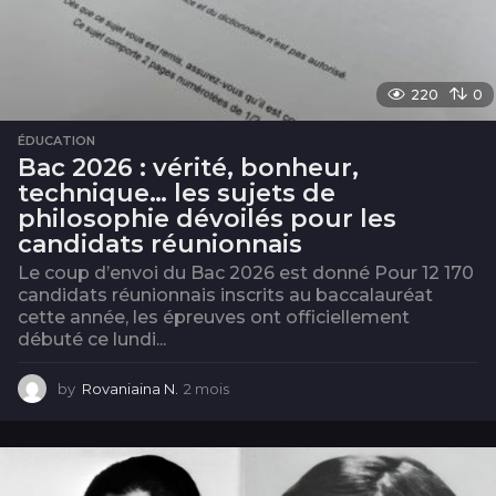
220
0
ÉDUCATION
Bac 2026 : vérité, bonheur,
technique… les sujets de
philosophie dévoilés pour les
candidats réunionnais
Le coup d’envoi du Bac 2026 est donné Pour 12 170
candidats réunionnais inscrits au baccalauréat
cette année, les épreuves ont officiellement
débuté ce lundi...
by
Rovaniaina N.
2 mois
2
m
o
i
s