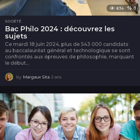
834
0
SOCIÉTÉ
Bac Philo 2024 : découvrez les
sujets
Ce mardi 18 juin 2024, plus de 543 000 candidats
au baccalauréat général et technologique se sont
confrontés aux épreuves de philosophie, marquant
le début...
by
Margaux Sita
2 ans
2
a
n
s