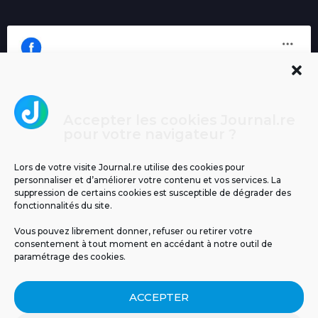
Accepter les cookies Journal.re
Cliquez pour accepter les cookies
pour votre navigateur ?
Journal.re
marketing et activer ce contenu
Lors de votre visite Journal.re utilise des cookies pour
personnaliser et d’améliorer votre contenu et vos services. La
suppression de certains cookies est susceptible de dégrader des
fonctionnalités du site.
Vous pouvez librement donner, refuser ou retirer votre
consentement à tout moment en accédant à notre outil de
paramétrage des cookies.
MENTIONS LÉGALES
PUBLICITÉ
BLOG
ACCEPTER
NOS ÉMISSIONS
CGU
POLITIQUE DE CONFIDENTIALITÉ
CONTACT