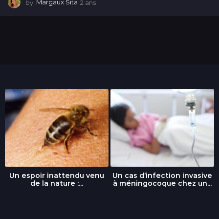
by
Margaux Sita
2 ans
2
a
n
s
Un espoir inattendu venu
Un cas d’infection invasive
de la nature :...
à méningocoque chez un...