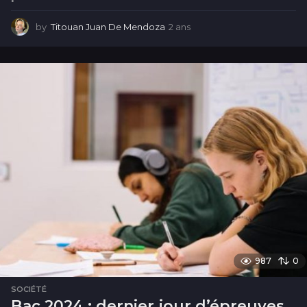
by
Titouan Juan De Mendoza
2 ans
2
a
n
s
987
0
SOCIÉTÉ
Bac 2024 : dernier jour d’épreuves