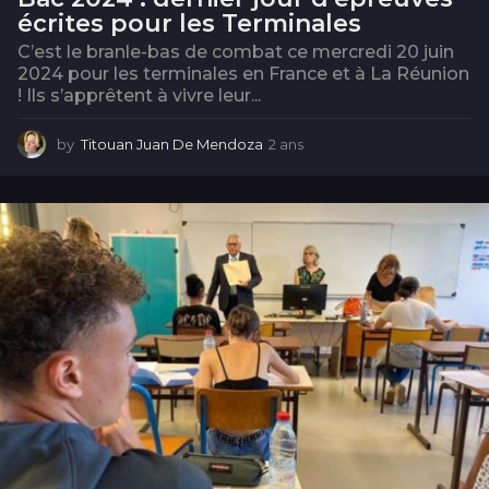
écrites pour les Terminales
C’est le branle-bas de combat ce mercredi 20 juin
2024 pour les terminales en France et à La Réunion
! Ils s’apprêtent à vivre leur...
by
Titouan Juan De Mendoza
2 ans
2
a
n
s