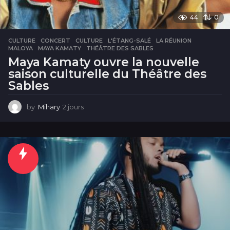
44
0
CULTURE
CONCERT
,
CULTURE
,
L'ÉTANG-SALÉ
,
LA RÉUNION
,
MALOYA
,
MAYA KAMATY
,
THÉÂTRE DES SABLES
Maya Kamaty ouvre la nouvelle
saison culturelle du Théâtre des
Sables
by
Mihary
2 jours
2
j
o
u
r
s