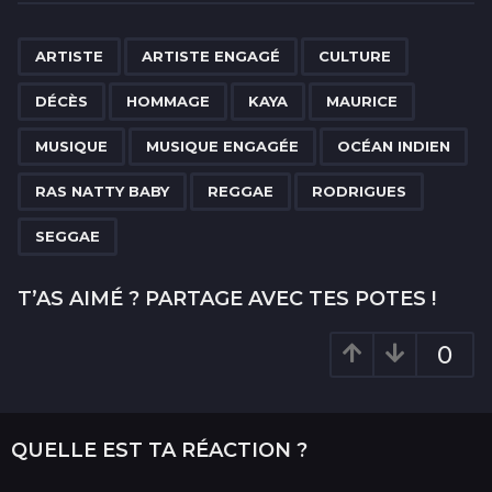
t
P
,
,
,
,
,
,
,
,
,
,
,
,
,
a
ARTISTE
ARTISTE ENGAGÉ
CULTURE
g
DÉCÈS
HOMMAGE
KAYA
MAURICE
i
n
MUSIQUE
MUSIQUE ENGAGÉE
OCÉAN INDIEN
a
RAS NATTY BABY
REGGAE
RODRIGUES
t
i
SEGGAE
o
n
T’AS AIMÉ ? PARTAGE AVEC TES POTES !
0
QUELLE EST TA RÉACTION ?