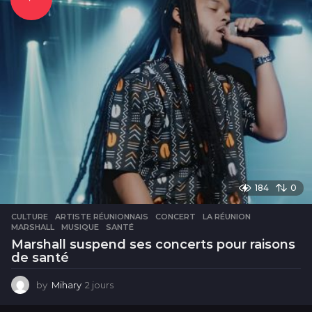
184
0
CULTURE
ARTISTE RÉUNIONNAIS
,
CONCERT
,
LA RÉUNION
,
MARSHALL
,
MUSIQUE
,
SANTÉ
Marshall suspend ses concerts pour raisons
de santé
by
Mihary
2 jours
2
j
o