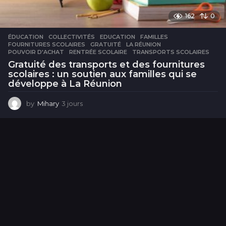
162
0
ÉDUCATION
COLLECTIVITÉS
,
EDUCATION
,
FAMILLES
,
FOURNITURES SCOLAIRES
,
GRATUITÉ
,
LA RÉUNION
,
POUVOIR D'ACHAT
,
RENTRÉE SCOLAIRE
,
TRANSPORTS SCOLAIRES
Gratuité des transports et des fournitures
scolaires : un soutien aux familles qui se
développe à La Réunion
by
Mihary
3 jours
3
j
o
u
r
s