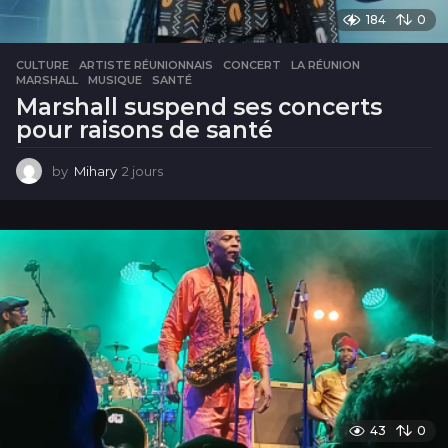
184
0
CULTURE
ARTISTE RÉUNIONNAIS
,
CONCERT
,
LA RÉUNION
,
MARSHALL
,
MUSIQUE
,
SANTÉ
Marshall suspend ses concerts
pour raisons de santé
by
Mihary
2 jours
2
j
o
u
r
s
43
0