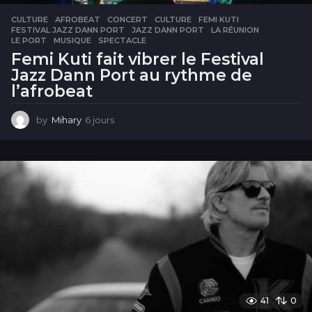
CULTURE
AFROBEAT
,
CONCERT
,
CULTURE
,
FEMI KUTI
,
FESTIVAL JAZZ DANN PORT
,
JAZZ DANN PORT
,
LA RÉUNION
,
LE PORT
,
MUSIQUE
,
SPECTACLE
Femi Kuti fait vibrer le Festival
Jazz Dann Port au rythme de
l’afrobeat
by
Mihary
6 jours
6
j
o
u
r
s
41
0