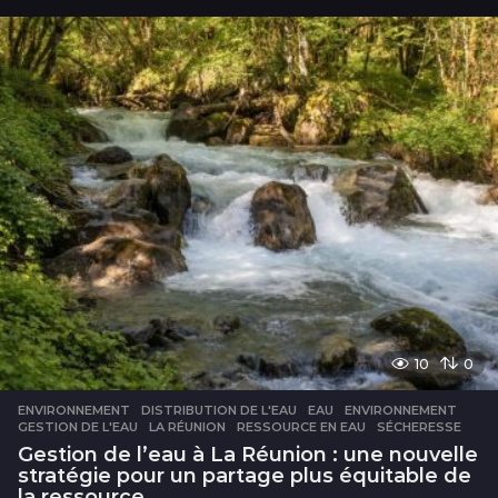
u
r
s
10
0
ENVIRONNEMENT
DISTRIBUTION DE L'EAU
,
EAU
,
ENVIRONNEMENT
,
GESTION DE L'EAU
,
LA RÉUNION
,
RESSOURCE EN EAU
,
SÉCHERESSE
Gestion de l’eau à La Réunion : une nouvelle
stratégie pour un partage plus équitable de
la ressource