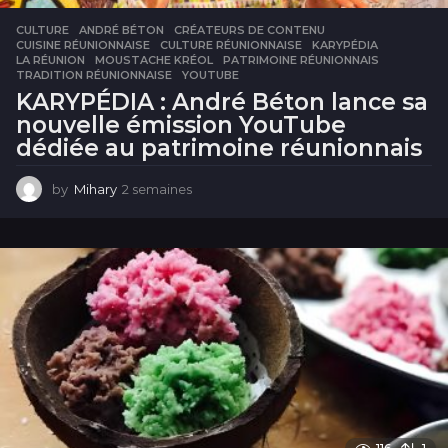
CULTURE
ANDRÉ BÉTON
,
CRÉATEURS DE CONTENU
,
CUISINE RÉUNIONNAISE
,
CULTURE RÉUNIONNAISE
,
KARYPÉDIA
,
LA RÉUNION
,
MOUSTACHE KRÉOL
,
PATRIMOINE RÉUNIONNAIS
,
TRADITION RÉUNIONNAISE
,
YOUTUBE
KARYPÉDIA : André Béton lance sa
nouvelle émission YouTube
dédiée au patrimoine réunionnais
by
Mihary
2 semaines
2
s
e
m
a
i
n
e
s