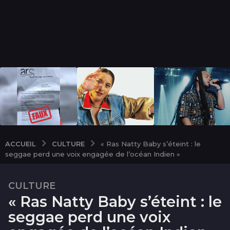
CULTURE
ACCUEIL
« Ras Natty Baby s’éteint : le
seggae perd une voix engagée de l’océan Indien »
CULTURE
3
« Ras Natty Baby s’éteint : le
m
o
seggae perd une voix
i