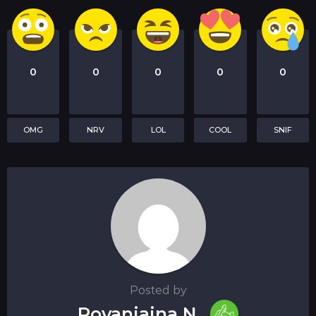
0
0
0
0
0
OMG
NRV
LOL
COOL
SNIF
Posted by
Rovaniaina N.