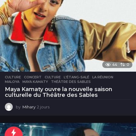
44
0
CULTURE
CONCERT
,
CULTURE
,
L'ÉTANG-SALÉ
,
LA RÉUNION
,
MALOYA
,
MAYA KAMATY
,
THÉÂTRE DES SABLES
Maya Kamaty ouvre la nouvelle saison
culturelle du Théâtre des Sables
by
Mihary
2 jours
2
j
o
u
r
s