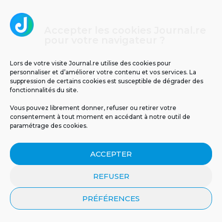
3
Accepter les cookies Journal.re
pour votre navigateur ?
Lors de votre visite Journal.re utilise des cookies pour
personnaliser et d’améliorer votre contenu et vos services. La
suppression de certains cookies est susceptible de dégrader des
fonctionnalités du site.
Vous pouvez librement donner, refuser ou retirer votre
consentement à tout moment en accédant à notre outil de
Températures glaciales au volcan : -2°C
paramétrage des cookies.
ressentis ce matin à La Réunion
ACCEPTER
4
REFUSER
PRÉFÉRENCES