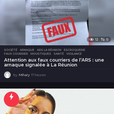
12
0
SOCIÉTÉ
ARNAQUE
,
ARS LA RÉUNION
,
ESCROQUERIE
,
FAUX COURRIER
,
MOUSTIQUES
,
SANTÉ
,
VIGILANCE
Attention aux faux courriers de l’ARS : une
arnaque signalée à La Réunion
by
Mihary
17 heures
1
7
h
e
u
r
e
s