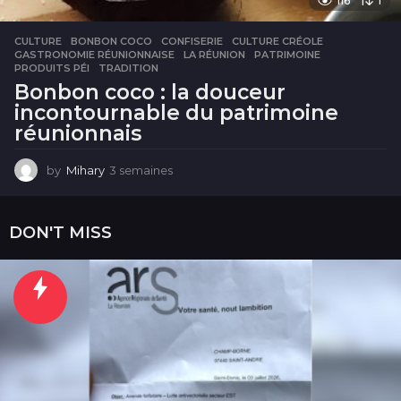
116
1
CULTURE
BONBON COCO
,
CONFISERIE
,
CULTURE CRÉOLE
,
GASTRONOMIE RÉUNIONNAISE
,
LA RÉUNION
,
PATRIMOINE
,
PRODUITS PÉI
,
TRADITION
Bonbon coco : la douceur
incontournable du patrimoine
réunionnais
by
Mihary
3 semaines
3
s
e
m
DON'T MISS
a
i
n
e
s