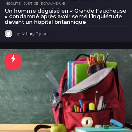
INSOLITE
,
JUSTICE
,
ROYAUME-UNI
Un homme déguisé en « Grande Faucheuse
» condamné après avoir semé l’inquiétude
devant un hôpital britannique
by
Mihary
3 jours
3
j
o
u
r
s