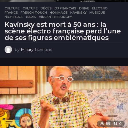
CULTURE
CULTURE
,
DÉCÈS
,
DJ FRANÇAIS
,
DRIVE
,
ÉLECTRO
,
FRANCE
,
FRENCH TOUCH
,
HOMMAGE
,
KAVINSKY
,
MUSIQUE
,
NIGHTCALL
,
PARIS
,
VINCENT BELORGEY
Kavinsky est mort à 50 ans : la
scène électro française perd l’une
de ses figures emblématiques
by
Mihary
1 semaine
1
s
e
m
a
i
n
e
89
0