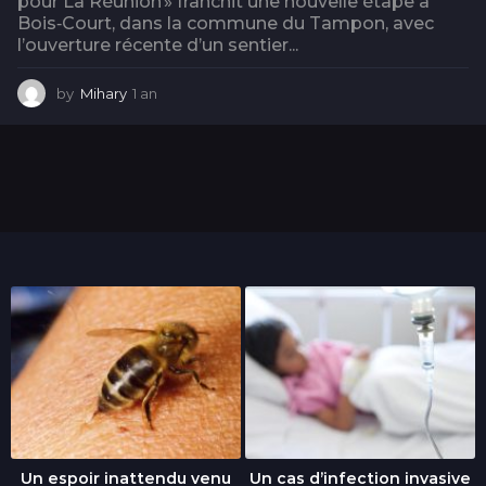
pour La Réunion » franchit une nouvelle étape à
Bois‑Court, dans la commune du Tampon, avec
l’ouverture récente d’un sentier...
by
Mihary
1 an
1
a
n
Un espoir inattendu venu
Un cas d’infection invasive