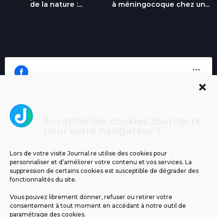
de la nature :...
à méningocoque chez un...
Accepter les cookies Journal.re
Cliquez pour accepter les cookies
pour votre navigateur ?
Journal.re
marketing et activer ce contenu
Lors de votre visite Journal.re utilise des cookies pour
personnaliser et d’améliorer votre contenu et vos services. La
suppression de certains cookies est susceptible de dégrader des
fonctionnalités du site.
Vous pouvez librement donner, refuser ou retirer votre
consentement à tout moment en accédant à notre outil de
paramétrage des cookies.