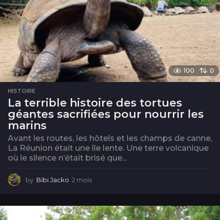
100
0
HISTOIRE
La terrible histoire des tortues
géantes sacrifiées pour nourrir les
marins
Avant les routes, les hôtels et les champs de canne,
La Réunion était une île lente. Une terre volcanique
où le silence n’était brisé que...
by
Bibi Jacko
2 mois
2
m
o
i
s