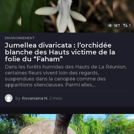
187
1
ENVIRONNEMENT
Jumellea divaricata : l’orchidée
blanche des Hauts victime de la
folie du “Faham”
Dans les forêts humides des Hauts de La Réunion,
certaines fleurs vivent loin des regards,
suspendues dans la canopée comme des
apparitions silencieuses. Parmi elles,...
by
Rovaniaina N.
2 mois
2
m
o
i
s