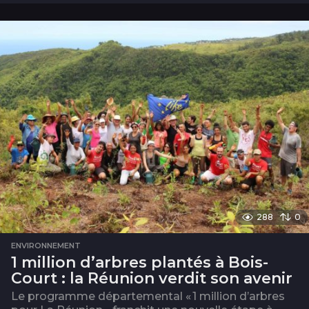
m
o
i
s
288
0
ENVIRONNEMENT
1 million d’arbres plantés à Bois-
Court : la Réunion verdit son avenir
Le programme départemental « 1 million d’arbres