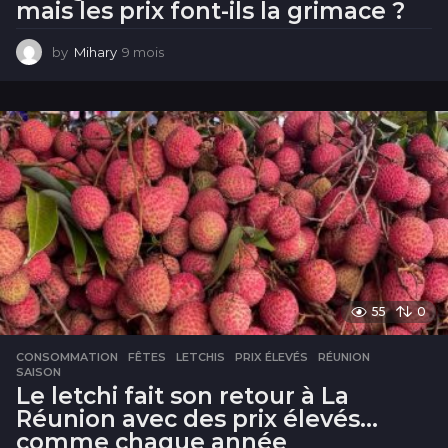
mais les prix font-ils la grimace ?
by
Mihary
9 mois
9
m
o
i
s
55
0
CONSOMMATION
FÊTES
,
LETCHIS
,
PRIX ÉLEVÉS
,
RÉUNION
,
SAISON
Le letchi fait son retour à La
Réunion avec des prix élevés…
comme chaque année