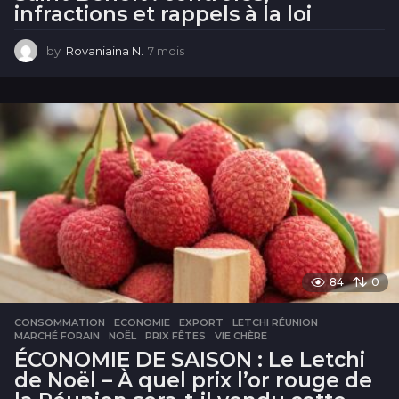
infractions et rappels à la loi
by
Rovaniaina N.
7 mois
7
m
o
i
s
84
0
CONSOMMATION
,
ECONOMIE
EXPORT
,
LETCHI RÉUNION
,
MARCHÉ FORAIN
,
NOËL
,
PRIX FÊTES
,
VIE CHÈRE
ÉCONOMIE DE SAISON : Le Letchi
de Noël – À quel prix l’or rouge de