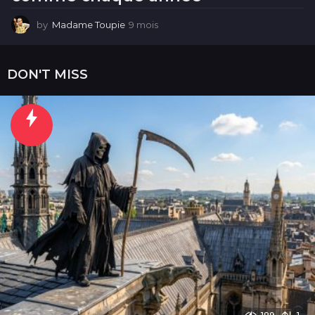
by
Madame Toupie
9 mois
9
m
o
i
DON'T MISS
s