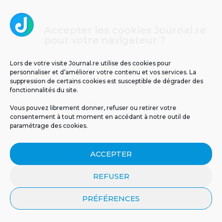
Accepter les cookies Journal.re
pour votre navigateur ?
Lors de votre visite Journal.re utilise des cookies pour
Un espoir inattendu venu
Un cas d’infection invasive
personnaliser et d’améliorer votre contenu et vos services. La
de la nature :...
à méningocoque chez un...
suppression de certains cookies est susceptible de dégrader des
fonctionnalités du site.
Vous pouvez librement donner, refuser ou retirer votre
consentement à tout moment en accédant à notre outil de
paramétrage des cookies.
ACCEPTER
REFUSER
PRÉFÉRENCES
Cliquez pour accepter les cookies
Journal.re
marketing et activer ce contenu