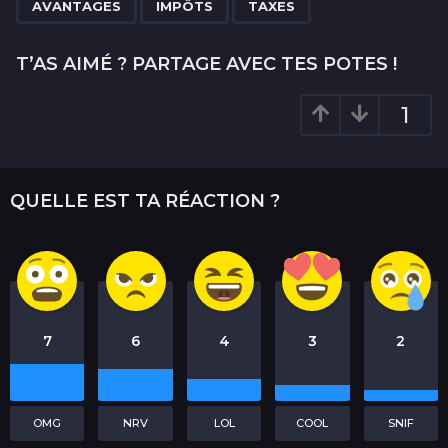
,
,
a
AVANTAGES
IMPÔTS
TAXES
g
i
T’AS AIMÉ ? PARTAGE AVEC TES POTES !
n
a
1
t
i
o
QUELLE EST TA RÉACTION ?
n
7
6
4
3
2
OMG
NRV
LOL
COOL
SNIF