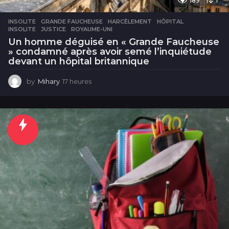
189
1
INSOLITE
GRANDE FAUCHEUSE
,
HARCÈLEMENT
,
HÔPITAL
,
INSOLITE
,
JUSTICE
,
ROYAUME-UNI
Un homme déguisé en « Grande Faucheuse
» condamné après avoir semé l’inquiétude
devant un hôpital britannique
by
Mihary
17 heures
1
7
h
e
u
r
e
s