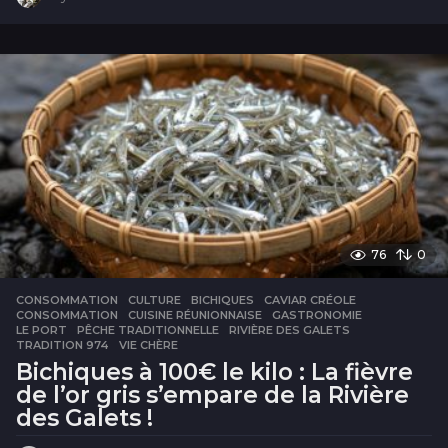
m
o
i
s
76
0
CONSOMMATION
,
CULTURE
BICHIQUES
,
CAVIAR CRÉOLE
,
CONSOMMATION
,
CUISINE RÉUNIONNAISE
,
GASTRONOMIE
,
LE PORT
,
PÊCHE TRADITIONNELLE
,
RIVIÈRE DES GALETS
,
TRADITION 974
,
VIE CHÈRE
Bichiques à 100€ le kilo : La fièvre
de l’or gris s’empare de la Rivière
des Galets !