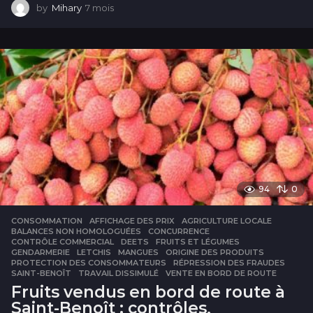
by
Mihary
7 mois
7
m
o
i
s
94
0
CONSOMMATION
AFFICHAGE DES PRIX
,
AGRICULTURE LOCALE
,
BALANCES NON HOMOLOGUÉES
,
CONCURRENCE
,
CONTRÔLE COMMERCIAL
,
DEETS
,
FRUITS ET LÉGUMES
,
GENDARMERIE
,
LETCHIS
,
MANGUES
,
ORIGINE DES PRODUITS
,
PROTECTION DES CONSOMMATEURS
,
RÉPRESSION DES FRAUDES
,
SAINT-BENOÎT
,
TRAVAIL DISSIMULÉ
,
VENTE EN BORD DE ROUTE
Fruits vendus en bord de route à
Saint-Benoît : contrôles,