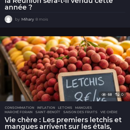
la Réunion sera-t-il vendu cette
année ?
by
Mihary
8 mois
8
m
o
i
s
68
0
CONSOMMATION
INFLATION
,
LETCHIS
,
MANGUES
,
MARCHÉ FORAIN
,
SAINT-BENOÎT
,
SAISON DES FRUITS
,
VIE CHÈRE
Vie chère : Les premiers letchis et
mangues arrivent sur les étals,