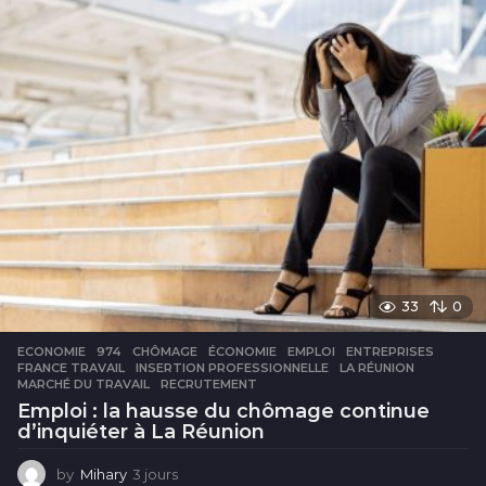
s
33
0
ECONOMIE
974
,
CHÔMAGE
,
ÉCONOMIE
,
EMPLOI
,
ENTREPRISES
,
FRANCE TRAVAIL
,
INSERTION PROFESSIONNELLE
,
LA RÉUNION
,
MARCHÉ DU TRAVAIL
,
RECRUTEMENT
Emploi : la hausse du chômage continue
d’inquiéter à La Réunion
by
Mihary
3 jours
3