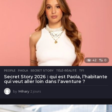
42
0
PEOPLE
PAOLA
,
SECRET STORY
,
TÉLÉ-RÉALITÉ
,
TF1
Secret Story 2026 : qui est Paola, l’habitante
qui veut aller loin dans l’aventure ?
by
Mihary
2 jours
2
j
o
u
r