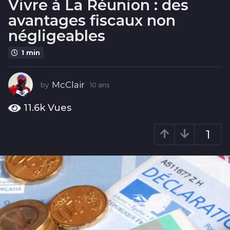
Vivre à La Réunion : des
s
avantages fiscaux non
1
0
négligeables
a
1 min
n
s
McClair
by
10 ans
1
0
a
11.6k
Vues
n
s
1