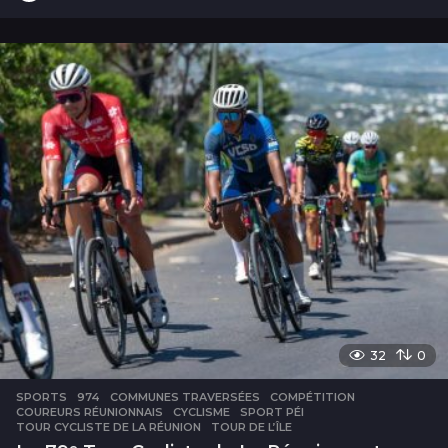
j
o
u
r
s
32
0
SPORTS
974
,
COMMUNES TRAVERSÉES
,
COMPÉTITION
,
COUREURS RÉUNIONNAIS
,
CYCLISME
,
SPORT PÉI
,
TOUR CYCLISTE DE LA RÉUNION
,
TOUR DE L’ÎLE