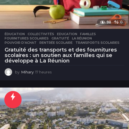
98
0
ÉDUCATION
COLLECTIVITÉS
,
EDUCATION
,
FAMILLES
,
FOURNITURES SCOLAIRES
,
GRATUITÉ
,
LA RÉUNION
,
POUVOIR D'ACHAT
,
RENTRÉE SCOLAIRE
,
TRANSPORTS SCOLAIRES
Gratuité des transports et des fournitures
scolaires : un soutien aux familles qui se
développe à La Réunion
by
Mihary
17 heures
1
7
h
e
u
r
e
s