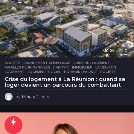
561
0
SOCIÉTÉ
CHANGEMENT CLIMATIQUE
,
CRISE DU LOGEMENT
,
FAMILLES RÉUNIONNAISES
,
HABITAT
,
IMMOBILIER
,
LA RÉUNION
,
LOGEMENT
,
LOGEMENT SOCIAL
,
POUVOIR D'ACHAT
,
SOCIÉTÉ
Crise du logement à La Réunion : quand se
loger devient un parcours du combattant
by
Mihary
2 jours
2
j
o
u
r
s