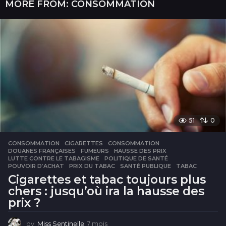
MORE FROM:
CONSOMMATION
51
0
CONSOMMATION
CIGARETTES
,
CONSOMMATION
,
DOUANES FRANÇAISES
,
FUMEURS
,
HAUSSE DES PRIX
,
LUTTE CONTRE LE TABAGISME
,
POLITIQUE DE SANTÉ
,
POUVOIR D’ACHAT
,
PRIX DU TABAC
,
SANTÉ PUBLIQUE
,
TABAC
Cigarettes et tabac toujours plus
chers : jusqu’où ira la hausse des
prix ?
by
Miss Sentinelle
7 mois
7