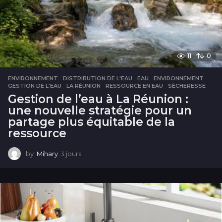
11
0
ENVIRONNEMENT
DISTRIBUTION DE L'EAU
,
EAU
,
ENVIRONNEMENT
,
GESTION DE L'EAU
,
LA RÉUNION
,
RESSOURCE EN EAU
,
SÉCHERESSE
Gestion de l’eau à La Réunion :
une nouvelle stratégie pour un
partage plus équitable de la
ressource
by
Mihary
3 jours
3
j
o
u
r
s