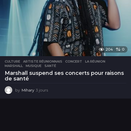
204
0
CULTURE
ARTISTE RÉUNIONNAIS
,
CONCERT
,
LA RÉUNION
,
MARSHALL
,
MUSIQUE
,
SANTÉ
Marshall suspend ses concerts pour raisons
de santé
by
Mihary
3 jours
3
j
o
u
r
s