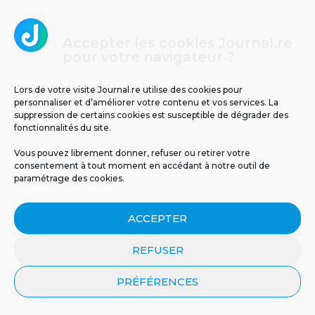
Accepter les cookies Journal.re
pour votre navigateur ?
Lors de votre visite Journal.re utilise des cookies pour
personnaliser et d’améliorer votre contenu et vos services. La
suppression de certains cookies est susceptible de dégrader des
fonctionnalités du site.
Cliquez pour accepter les cookies
Journal.re
Vous pouvez librement donner, refuser ou retirer votre
marketing et activer ce contenu
consentement à tout moment en accédant à notre outil de
paramétrage des cookies.
ACCEPTER
REFUSER
PRÉFÉRENCES
MENTIONS LÉGALES
PUBLICITÉ
BLOG
NOS ÉMISSIONS
CGU
POLITIQUE DE CONFIDENTIALITÉ