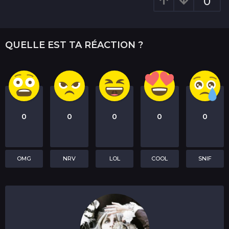
a
0
t
i
o
QUELLE EST TA RÉACTION ?
n
0
0
0
0
0
OMG
NRV
LOL
COOL
SNIF