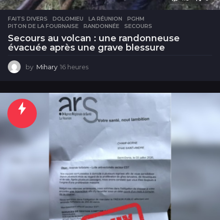
FAITS DIVERS
DOLOMIEU
,
LA RÉUNION
,
PGHM
,
PITON DE LA FOURNAISE
,
RANDONNÉE
,
SECOURS
Secours au volcan : une randonneuse
évacuée après une grave blessure
by
Mihary
16 heures
1
6
h
e
u
r
e
s