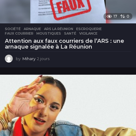
17
0
SOCIÉTÉ
ARNAQUE
,
ARS LA RÉUNION
,
ESCROQUERIE
,
FAUX COURRIER
,
MOUSTIQUES
,
SANTÉ
,
VIGILANCE
Attention aux faux courriers de l’ARS : une
arnaque signalée à La Réunion
by
Mihary
2 jours
2
j
o
u
r
s