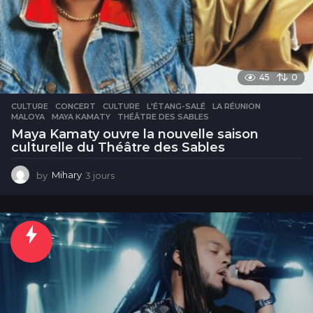
45
0
CULTURE
CONCERT
,
CULTURE
,
L'ÉTANG-SALÉ
,
LA RÉUNION
,
MALOYA
,
MAYA KAMATY
,
THÉÂTRE DES SABLES
Maya Kamaty ouvre la nouvelle saison
culturelle du Théâtre des Sables
by
Mihary
3 jours
3
j
o
u
r
s