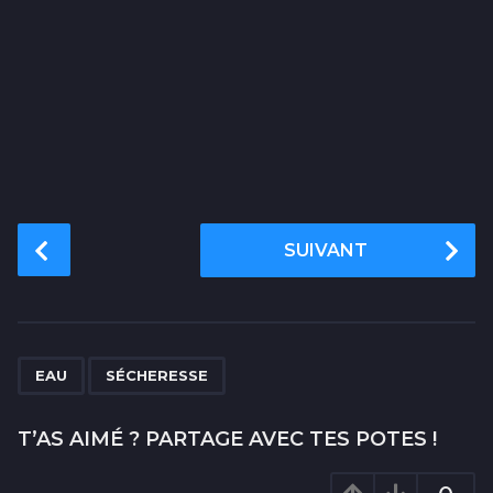
P
SUIVANT
o
s
t
P
,
a
EAU
SÉCHERESSE
g
i
T’AS AIMÉ ? PARTAGE AVEC TES POTES !
n