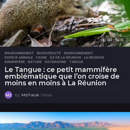
e
s
101
0
ENVIRONNEMENT
BIODIVERSITÉ
,
ENVIRONNEMENT
,
ESPÈCE ANIMALE
,
FAUNE
,
ÎLE DE LA RÉUNION
,
LA RÉUNION
,
MAMMIFÈRE
,
NATURE
,
PATRIMOINE
,
TANGUE
Le Tangue : ce petit mammifère
emblématique que l’on croise de
moins en moins à La Réunion
by
Md Faruk
1 mois
1
m
o
i
s