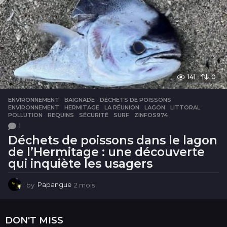
141
0
ENVIRONNEMENT
BAIGNADE
,
DÉCHETS DE POISSONS
,
ENVIRONNEMENT
,
HERMITAGE
,
LA RÉUNION
,
LAGON
,
LITTORAL
,
POLLUTION
,
REQUINS
,
SÉCURITÉ
,
SURF
,
ZINFOS974
1
Déchets de poissons dans le lagon
de l’Hermitage : une découverte
qui inquiète les usagers
by
Papangue
2 mois
2
m
o
i
DON'T MISS
s