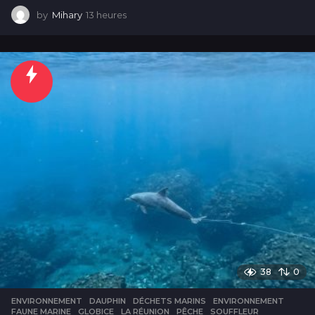
by
Mihary
13 heures
1
3
h
e
u
r
e
s
38
0
ENVIRONNEMENT
DAUPHIN
,
DÉCHETS MARINS
,
ENVIRONNEMENT
,
FAUNE MARINE
,
GLOBICE
,
LA RÉUNION
,
PÊCHE
,
SOUFFLEUR