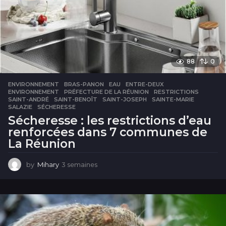
88
0
ENVIRONNEMENT
BRAS-PANON
,
EAU
,
ENTRE-DEUX
,
ENVIRONNEMENT
,
PRÉFECTURE DE LA RÉUNION
,
RESTRICTIONS
,
SAINT-ANDRÉ
,
SAINT-BENOÎT
,
SAINT-JOSEPH
,
SAINTE-MARIE
,
SALAZIE
,
SÉCHERESSE
Sécheresse : les restrictions d’eau
renforcées dans 7 communes de
La Réunion
by
Mihary
3 semaines
3
s
e
m
a
i
n