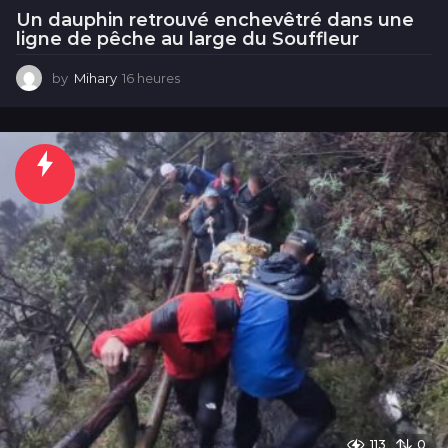
Un dauphin retrouvé enchevêtré dans une
ligne de pêche au large du Souffleur
by
Mihary
16 heures
1
6
h
e
u
r
e
s
113
0