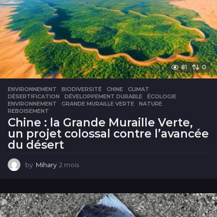
81
0
ENVIRONNEMENT
BIODIVERSITÉ
,
CHINE
,
CLIMAT
,
DÉSERTIFICATION
,
DÉVELOPPEMENT DURABLE
,
ÉCOLOGIE
,
ENVIRONNEMENT
,
GRANDE MURAILLE VERTE
,
NATURE
,
REBOISEMENT
Chine : la Grande Muraille Verte,
un projet colossal contre l’avancée
du désert
by
Mihary
2 mois
2
m
o
i
s