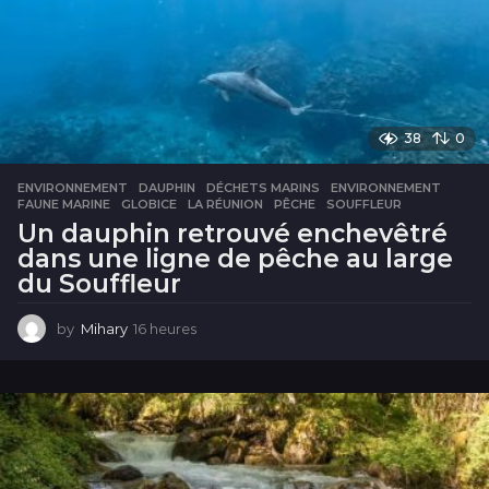
38
0
ENVIRONNEMENT
DAUPHIN
,
DÉCHETS MARINS
,
ENVIRONNEMENT
,
FAUNE MARINE
,
GLOBICE
,
LA RÉUNION
,
PÊCHE
,
SOUFFLEUR
Un dauphin retrouvé enchevêtré
dans une ligne de pêche au large
du Souffleur
by
Mihary
16 heures
1
6
h
e
u
r
e
s