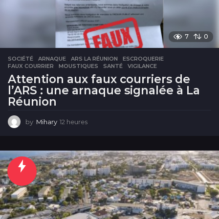
7
0
SOCIÉTÉ
ARNAQUE
,
ARS LA RÉUNION
,
ESCROQUERIE
,
FAUX COURRIER
,
MOUSTIQUES
,
SANTÉ
,
VIGILANCE
Attention aux faux courriers de
l’ARS : une arnaque signalée à La
Réunion
by
Mihary
12 heures
1
2
h
e
u
r
e
s