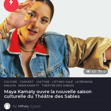
r
e
s
43
0
CULTURE
CONCERT
,
CULTURE
,
L'ÉTANG-SALÉ
,
LA RÉUNION
,
MALOYA
,
MAYA KAMATY
,
THÉÂTRE DES SABLES
Maya Kamaty ouvre la nouvelle saison
culturelle du Théâtre des Sables
by
Mihary
2 jours
2
j