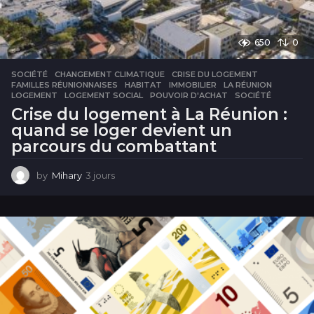
650
0
SOCIÉTÉ
CHANGEMENT CLIMATIQUE
,
CRISE DU LOGEMENT
,
FAMILLES RÉUNIONNAISES
,
HABITAT
,
IMMOBILIER
,
LA RÉUNION
,
LOGEMENT
,
LOGEMENT SOCIAL
,
POUVOIR D'ACHAT
,
SOCIÉTÉ
Crise du logement à La Réunion :
quand se loger devient un
parcours du combattant
by
Mihary
3 jours
3
j
o
u
r
s