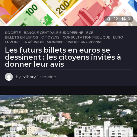
22
0
SOCIÉTÉ
BANQUE CENTRALE EUROPÉENNE
,
BCE
,
BILLETS EN EUROS
,
CITOYENS
,
CONSULTATION PUBLIQUE
,
EURO
,
EUROPE
,
LA RÉUNION
,
MONNAIE
,
UNION EUROPÉENNE
Les futurs billets en euros se
dessinent : les citoyens invités à
donner leur avis
by
Mihary
1 semaine
1
s
e
m
a
i
n
e