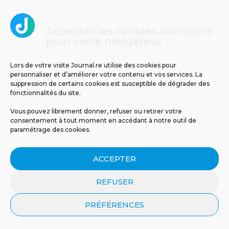
Accepter les cookies Journal.re
pour votre navigateur ?
Lors de votre visite Journal.re utilise des cookies pour
personnaliser et d’améliorer votre contenu et vos services. La
Un tunnel pour relier La Réunion à Maurice ?
suppression de certains cookies est susceptible de dégrader des
fonctionnalités du site.
5
Vous pouvez librement donner, refuser ou retirer votre
consentement à tout moment en accédant à notre outil de
paramétrage des cookies.
ACCEPTER
REFUSER
PRÉFÉRENCES
Il y a 63 ans, le cyclone Jenny frappait La
Réunion : retour sur un drame