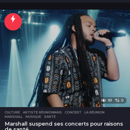
o
u
r
s
161
0
CULTURE
ARTISTE RÉUNIONNAIS
,
CONCERT
,
LA RÉUNION
,
MARSHALL
,
MUSIQUE
,
SANTÉ
Marshall suspend ses concerts pour raisons
de santé