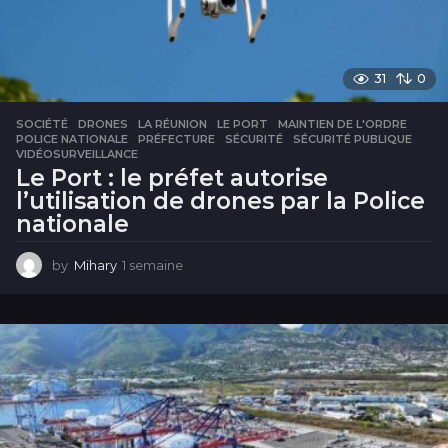
31
0
SOCIÉTÉ
DRONES
,
LA RÉUNION
,
LE PORT
,
MAINTIEN DE L'ORDRE
,
POLICE NATIONALE
,
PRÉFECTURE
,
SÉCURITÉ
,
SÉCURITÉ PUBLIQUE
,
VIDÉOSURVEILLANCE
Le Port : le préfet autorise
l’utilisation de drones par la Police
nationale
by
Mihary
1 semaine
1
s
e
m
a
i
n
e