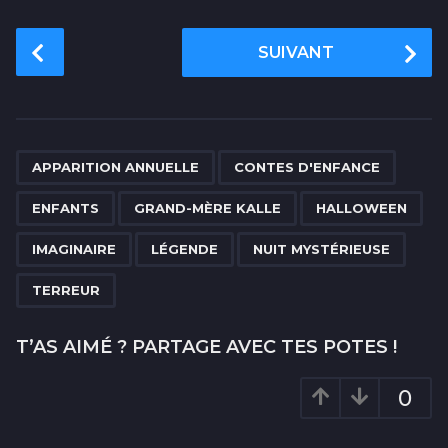
P
SUIVANT
o
s
t
P
,
,
,
,
,
,
,
,
a
APPARITION ANNUELLE
CONTES D'ENFANCE
g
ENFANTS
GRAND-MÈRE KALLE
HALLOWEEN
i
n
IMAGINAIRE
LÉGENDE
NUIT MYSTÉRIEUSE
a
TERREUR
t
i
T’AS AIMÉ ? PARTAGE AVEC TES POTES !
o
n
0