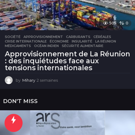
505
0
SOCIÉTÉ
APPROVISIONNEMENT
,
CARBURANTS
,
CÉRÉALES
,
CRISE INTERNATIONALE
,
ÉCONOMIE
,
INSULARITÉ
,
LA RÉUNION
,
MÉDICAMENTS
,
OCÉAN INDIEN
,
SÉCURITÉ ALIMENTAIRE
Approvisionnement de La Réunion
: des inquiétudes face aux
tensions internationales
by
Mihary
2 semaines
2
s
e
m
DON'T MISS
a
i
n
e
s