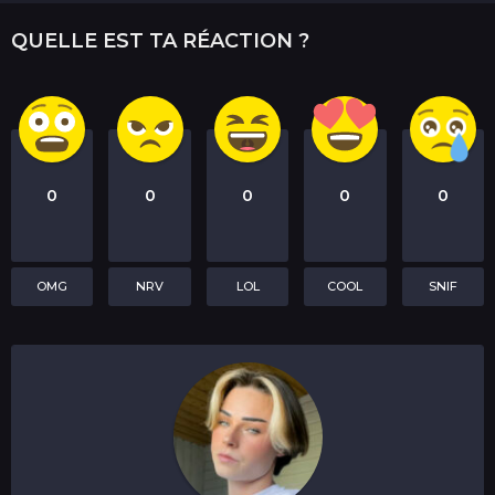
QUELLE EST TA RÉACTION ?
0
0
0
0
0
OMG
NRV
LOL
COOL
SNIF