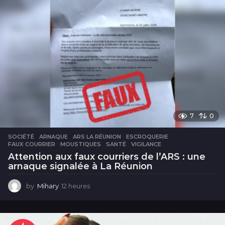
7
0
SOCIÉTÉ
ARNAQUE
,
ARS LA RÉUNION
,
ESCROQUERIE
,
FAUX COURRIER
,
MOUSTIQUES
,
SANTÉ
,
VIGILANCE
Attention aux faux courriers de l’ARS : une
arnaque signalée à La Réunion
by
Mihary
12 heures
1
2
h
e
u