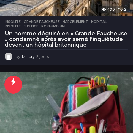
490
2
INSOLITE
GRANDE FAUCHEUSE
,
HARCÈLEMENT
,
HÔPITAL
,
INSOLITE
,
JUSTICE
,
ROYAUME-UNI
Un homme déguisé en « Grande Faucheuse
» condamné après avoir semé l’inquiétude
devant un hôpital britannique
by
Mihary
3 jours
3
j
o
u
r
s