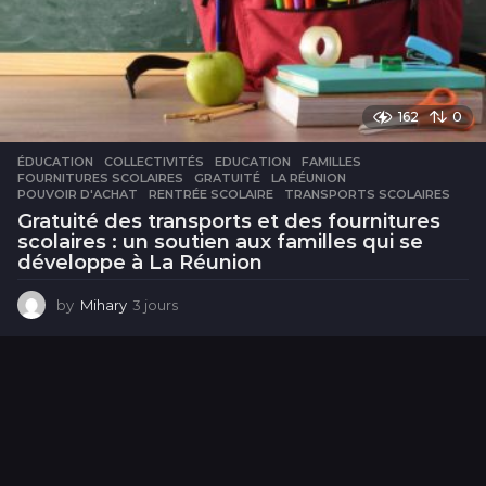
162
0
ÉDUCATION
COLLECTIVITÉS
,
EDUCATION
,
FAMILLES
,
FOURNITURES SCOLAIRES
,
GRATUITÉ
,
LA RÉUNION
,
POUVOIR D'ACHAT
,
RENTRÉE SCOLAIRE
,
TRANSPORTS SCOLAIRES
Gratuité des transports et des fournitures
scolaires : un soutien aux familles qui se
développe à La Réunion
by
Mihary
3 jours
3
j
o
u
r
s