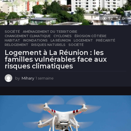
92
0
SOCIÉTÉ
AMÉNAGEMENT DU TERRITOIRE
,
CHANGEMENT CLIMATIQUE
,
CYCLONES
,
ÉROSION CÔTIÈRE
,
HABITAT
,
INONDATIONS
,
LA RÉUNION
,
LOGEMENT
,
PRÉCARITÉ
,
RELOGEMENT
,
RISQUES NATURELS
,
SOCIÉTÉ
Logement à La Réunion : les
familles vulnérables face aux
risques climatiques
by
Mihary
1 semaine
1
s
e
m
a
i
n
e