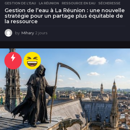
GESTION DE L'EAU
,
LA RÉUNION
,
RESSOURCE EN EAU
,
SÉCHERESSE
Gestion de l’eau à La Réunion : une nouvelle
stratégie pour un partage plus équitable de
la ressource
by
Mihary
2 jours
2
j
o
u
r
s