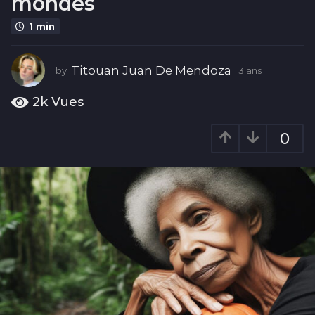
mondes
3
a
1 min
n
s
Titouan Juan De Mendoza
by
3 ans
3
a
n
2k
Vues
s
0