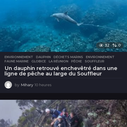
32
0
ENVIRONNEMENT
DAUPHIN
,
DÉCHETS MARINS
,
ENVIRONNEMENT
,
FAUNE MARINE
,
GLOBICE
,
LA RÉUNION
,
PÊCHE
,
SOUFFLEUR
Un dauphin retrouvé enchevêtré dans une
ligne de pêche au large du Souffleur
by
Mihary
10 heures
1
0
h
e
u
r
e
s