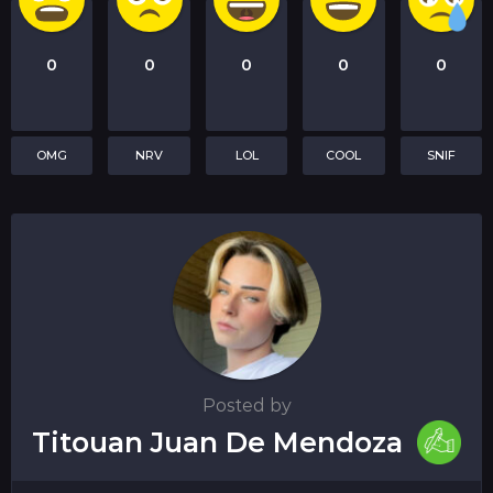
0
0
0
0
0
OMG
NRV
LOL
COOL
SNIF
Posted by
Titouan Juan De Mendoza