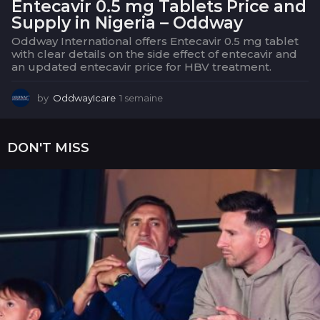
Entecavir 0.5 mg Tablets Price and
Supply in Nigeria – Oddway
Oddway International offers Entecavir 0.5 mg tablet
with clear details on the side effect of entecavir and
an updated entecavir price for HBV treatment.
by
OddwayIcare
1 semaine
1
s
e
m
DON'T MISS
a
i
n
e