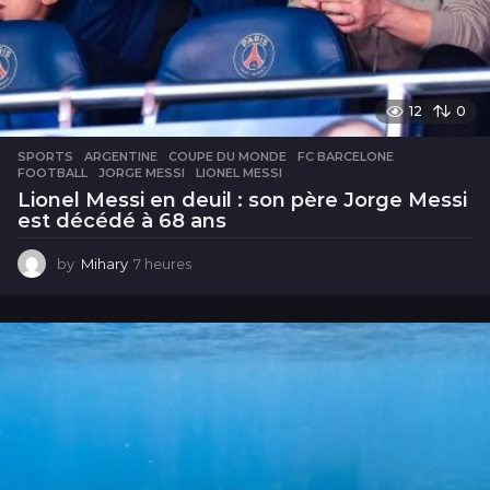
12
0
SPORTS
ARGENTINE
,
COUPE DU MONDE
,
FC BARCELONE
,
FOOTBALL
,
JORGE MESSI
,
LIONEL MESSI
Lionel Messi en deuil : son père Jorge Messi
est décédé à 68 ans
by
Mihary
7 heures
7
h
e
u
r
e
s