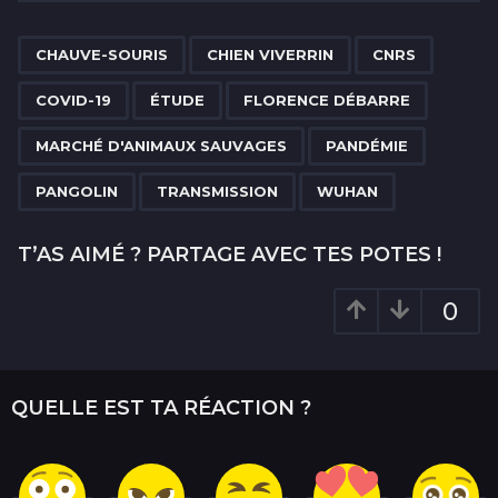
t
P
,
,
,
,
,
,
,
,
,
,
a
CHAUVE-SOURIS
CHIEN VIVERRIN
CNRS
g
COVID-19
ÉTUDE
FLORENCE DÉBARRE
i
n
MARCHÉ D'ANIMAUX SAUVAGES
PANDÉMIE
a
PANGOLIN
TRANSMISSION
WUHAN
t
i
T’AS AIMÉ ? PARTAGE AVEC TES POTES !
o
n
0
QUELLE EST TA RÉACTION ?