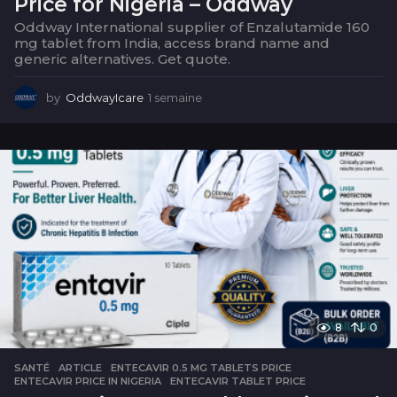
Price for Nigeria – Oddway
Oddway International supplier of Enzalutamide 160
mg tablet from India, access brand name and
generic alternatives. Get quote.
by
OddwayIcare
1 semaine
1
s
e
m
a
i
n
e
8
0
SANTÉ
ARTICLE
,
ENTECAVIR 0.5 MG TABLETS PRICE
,
ENTECAVIR PRICE IN NIGERIA
,
ENTECAVIR TABLET PRICE