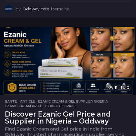
by
OddwayIcare
1 semaine
1
s
e
m
a
i
n
e
11
0
SANTÉ
ARTICLE
,
EZANIC CREAM & GEL SUPPLIER NIGERIA
,
EZANIC CREAM PRICE
,
EZANIC GEL PRICE
Discover Ezanic Gel Price and
Supplier in Nigeria – Oddway
Find Ezanic Cream and Gel price in India from
Oddway. Trusted pharmaceutical supplier serving