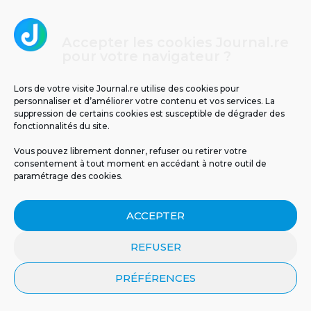
5
Accepter les cookies Journal.re
pour votre navigateur ?
Lors de votre visite Journal.re utilise des cookies pour
personnaliser et d’améliorer votre contenu et vos services. La
suppression de certains cookies est susceptible de dégrader des
fonctionnalités du site.
Il y a 63 ans, le cyclone Jenny frappait La
Vous pouvez librement donner, refuser ou retirer votre
Réunion : retour sur un drame
consentement à tout moment en accédant à notre outil de
météorologique
paramétrage des cookies.
ACCEPTER
REFUSER
PRÉFÉRENCES