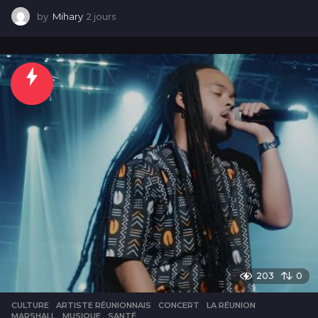
by
Mihary
2 jours
2
j
o
u
r
s
203
0
CULTURE
ARTISTE RÉUNIONNAIS
,
CONCERT
,
LA RÉUNION
,
MARSHALL
,
MUSIQUE
,
SANTÉ