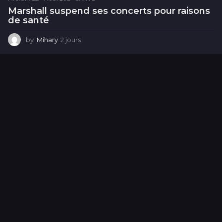
Marshall suspend ses concerts pour raisons
de santé
by
Mihary
2 jours
2
j
o
u
r
s