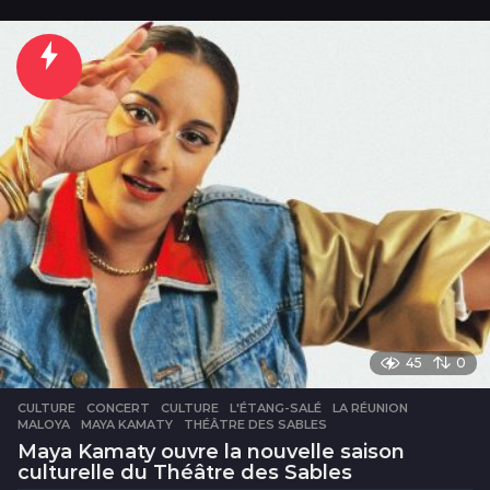
o
u
r
45
0
CULTURE
CONCERT
,
CULTURE
,
L'ÉTANG-SALÉ
,
LA RÉUNION
,
MALOYA
,
MAYA KAMATY
,
THÉÂTRE DES SABLES
Maya Kamaty ouvre la nouvelle saison
culturelle du Théâtre des Sables