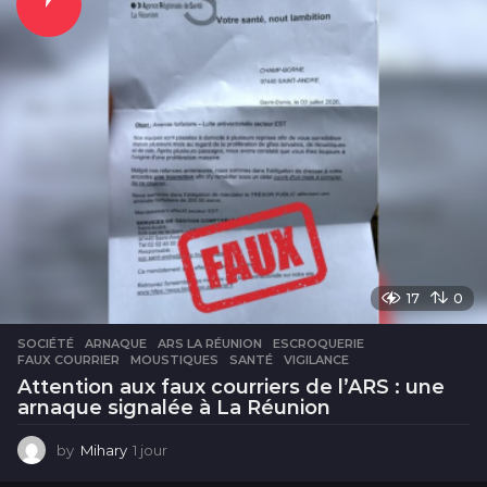
r
e
s
17
0
SOCIÉTÉ
ARNAQUE
,
ARS LA RÉUNION
,
ESCROQUERIE
,
FAUX COURRIER
,
MOUSTIQUES
,
SANTÉ
,
VIGILANCE
Attention aux faux courriers de l’ARS : une
arnaque signalée à La Réunion
by
Mihary
1 jour
1
j