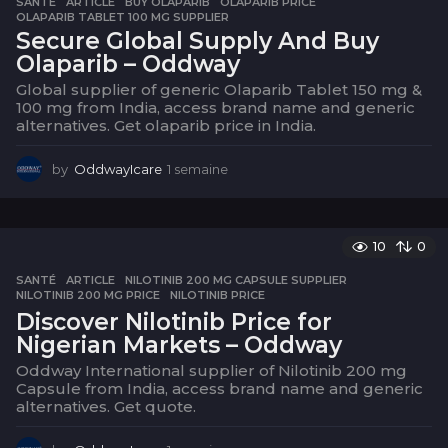
SANTÉ
ARTICLE
,
BUY OLAPARIB
,
OLAPARIB PRICE
,
OLAPARIB TABLET 100 MG SUPPLIER
Secure Global Supply And Buy
Olaparib – Oddway
Global supplier of generic Olaparib Tablet 150 mg &
100 mg from India, access brand name and generic
alternatives. Get olaparib price in India.
by
OddwayIcare
1 semaine
1
s
e
m
a
10
0
i
SANTÉ
ARTICLE
,
NILOTINIB 200 MG CAPSULE SUPPLIER
,
n
NILOTINIB 200 MG PRICE
,
NILOTINIB PRICE
e
Discover Nilotinib Price for
Nigerian Markets – Oddway
Oddway International supplier of Nilotinib 200 mg
Capsule from India, access brand name and generic
alternatives. Get quote.