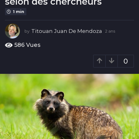
selon des chercheurs
2
a
1 min
n
s
Titouan Juan De Mendoza
by
2 ans
2
a
n
586
Vues
s
0