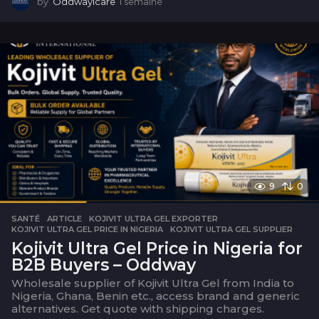
by
OddwayIcare
1 semaine
1
s
e
m
a
i
n
e
9
0
SANTÉ
ARTICLE
,
KOJIVIT ULTRA GEL EXPORTER
,
KOJIVIT ULTRA GEL PRICE IN NIGERIA
,
KOJIVIT ULTRA GEL SUPPLIER
Kojivit Ultra Gel Price in Nigeria for
B2B Buyers – Oddway
Wholesale supplier of Kojivit Ultra Gel from India to
Nigeria, Ghana, Benin etc., access brand and generic
alternatives. Get quote with shipping charges.