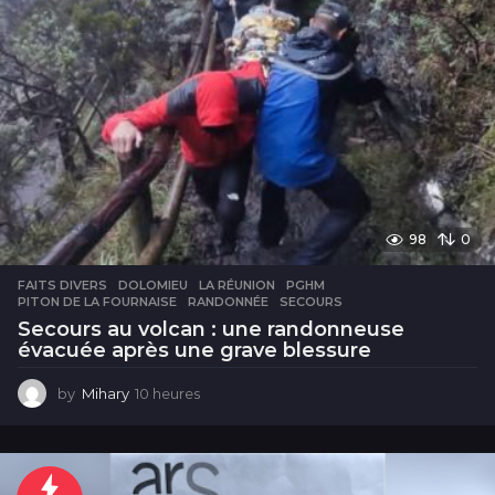
98
0
FAITS DIVERS
DOLOMIEU
,
LA RÉUNION
,
PGHM
,
PITON DE LA FOURNAISE
,
RANDONNÉE
,
SECOURS
Secours au volcan : une randonneuse
évacuée après une grave blessure
by
Mihary
10 heures
1
0
h
e
u