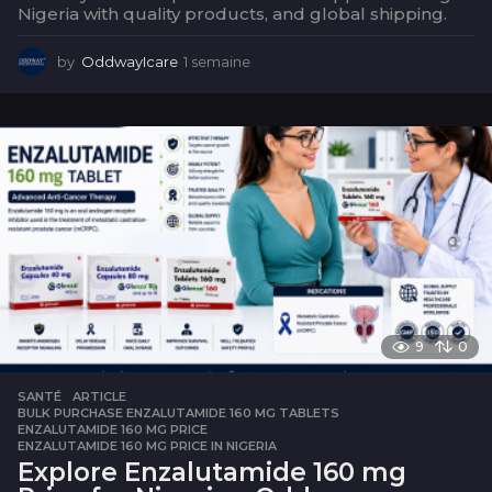
Nigeria with quality products, and global shipping.
by
OddwayIcare
1 semaine
1
s
e
m
a
i
n
e
9
0
SANTÉ
ARTICLE
,
BULK PURCHASE ENZALUTAMIDE 160 MG TABLETS
,
ENZALUTAMIDE 160 MG PRICE
,
ENZALUTAMIDE 160 MG PRICE IN NIGERIA
Explore Enzalutamide 160 mg