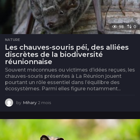
98
0
NATURE
Les chauves-souris péi, des alliées
discrètes de la biodiversité
réunionnaise
Souvent méconnues ou victimes d’idées reçues, les
chauves-souris présentes à La Réunion jouent
pourtant un rôle essentiel dans l’équilibre des
écosystèmes. Parmi elles figure notamment...
by
Mihary
2 mois
2
m
o
i
s