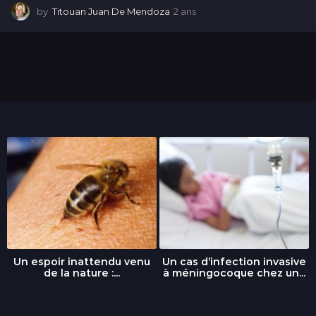
by
Titouan Juan De Mendoza
2 ans
2
a
n
s
Un espoir inattendu venu
Un cas d’infection invasive
de la nature :...
à méningocoque chez un...