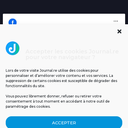
Accepter les cookies Journal.re
Cliquez pour accepter les cookies
pour votre navigateur ?
Journal.re
marketing et activer ce contenu
Lors de votre visite Journal.re utilise des cookies pour
personnaliser et d’améliorer votre contenu et vos services. La
suppression de certains cookies est susceptible de dégrader des
fonctionnalités du site.
Vous pouvez librement donner, refuser ou retirer votre
consentement à tout moment en accédant à notre outil de
paramétrage des cookies.
MENTIONS LÉGALES
PUBLICITÉ
BLOG
ACCEPTER
NOS ÉMISSIONS
CGU
POLITIQUE DE CONFIDENTIALITÉ