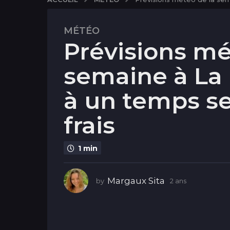
MÉTÉO
2
Prévisions mé
a
n
semaine à La 
s
2
à un temps se
a
n
frais
s
1 min
Margaux Sita
by
2 ans
2
a
n
s