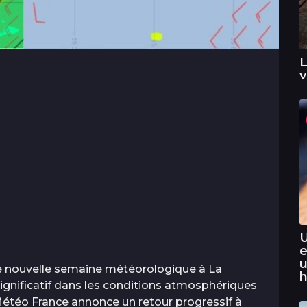
L
v
U
e
u
ne nouvelle semaine météorologique à La
h
nificatif dans les conditions atmosphériques
étéo France annonce un retour progressif à