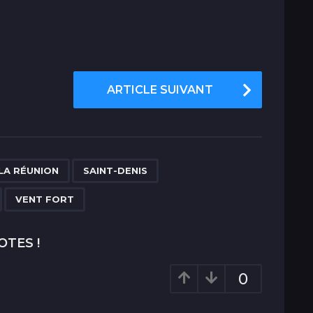
ARTICLE SUIVANT
,
,
,
,
LA RÉUNION
SAINT-DENIS
VENT FORT
OTES !
0