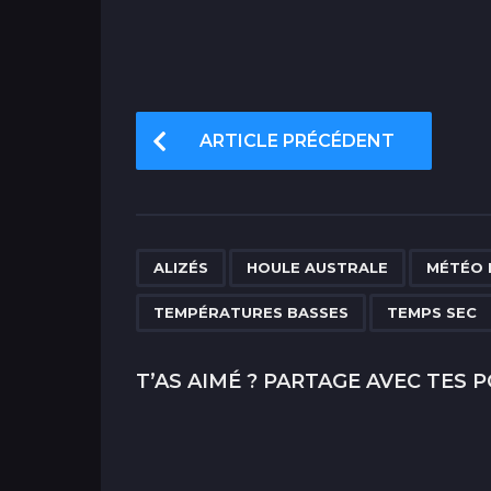
P
ARTICLE PRÉCÉDENT
o
s
t
P
,
,
ALIZÉS
HOULE AUSTRALE
MÉTÉO 
a
TEMPÉRATURES BASSES
TEMPS SEC
g
i
T’AS AIMÉ ? PARTAGE AVEC TES P
n
a
t