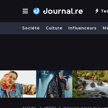
Te
Société
Culture
Influenceurs
M
MÉTÉO
ACCUEIL
Prévisions météo de la sema