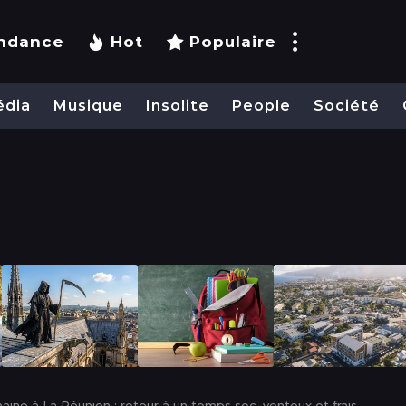
ndance
Hot
Populaire
édia
Musique
Insolite
People
Société
ine à La Réunion : retour à un temps sec, venteux et frais