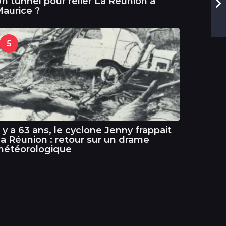
n tunnel pour relier La Réunion à
aurice ?
5
l y a 63 ans, le cyclone Jenny frappait
a Réunion : retour sur un drame
météorologique