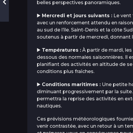
belles perspectives panoramiques.
▶️
Mercredi et jours suivants :
Le vent 
avec un renforcement attendu en raison
au sud de l’île. Saint-Denis et la côte 
soutenus à partir de mercredi, donnant 
▶️
Températures :
À partir de mardi, l
dessous des normales saisonnières. Il es
planifiant des activités en altitude de s
conditions plus fraîches.
▶️
Conditions maritimes :
Une petite ho
diminuant progressivement par la suite
permettra la reprise des activités en exté
nautiques.
Ces prévisions météorologiques fourni
venir contrastée, avec un retour à un te