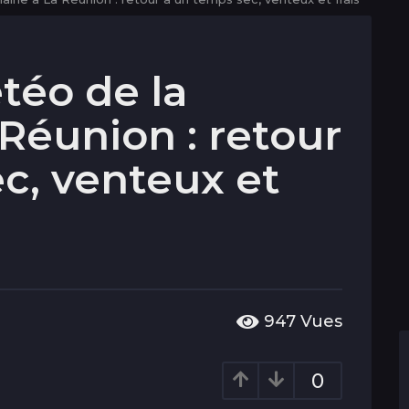
téo de la
Réunion : retour
c, venteux et
947
Vues
0