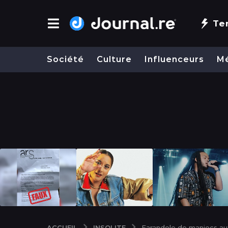
Te
Société
Culture
Influenceurs
M
INSOLITE
ACCUEIL
Farandole de maniocs au