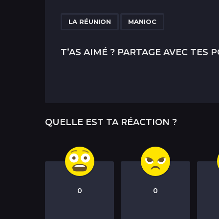
t
P
,
LA RÉUNION
MANIOC
a
g
T’AS AIMÉ ? PARTAGE AVEC TES P
i
n
a
t
QUELLE EST TA RÉACTION ?
i
o
n
0
0