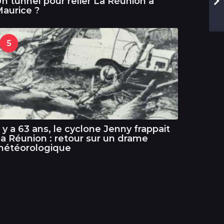
n tunnel pour relier La Réunion à
aurice ?
5
l y a 63 ans, le cyclone Jenny frappait
a Réunion : retour sur un drame
météorologique