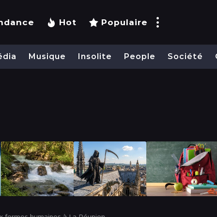
ndance
Hot
Populaire
édia
Musique
Insolite
People
Société
x formes humaines à La Réunion