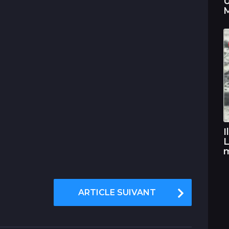
U
M
I
L
ARTICLE SUIVANT