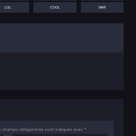
LOL
COOL
SNIF
s champs obligatoires sont indiqués avec
*