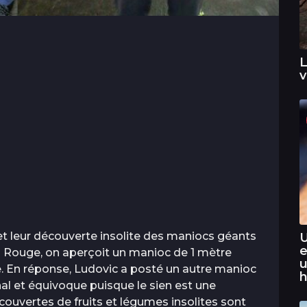
L
v
et leur découverte insolite des maniocs géants
U
e
i Rouge, on aperçoit un manioc de 1 mètre
u
e. En réponse, Ludovic a posté un autre manioc
h
al et équivoque puisque le sien est une
couvertes de fruits et légumes insolites sont