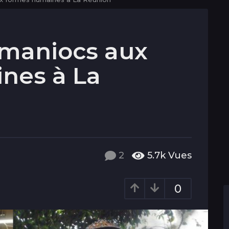
 maniocs aux
nes à La
2
5.7k
Vues
0