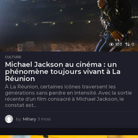
e
s
103
0
CULTURE
Michael Jackson au cinéma : un
phénomène toujours vivant à La
Réunion
À La Réunion, certaines icônes traversent les
générations sans perdre en intensité. Avec la sortie
récente d’un film consacré à Michael Jackson, le
constat est...
by
Mihary
3 mois
3
m
o
i