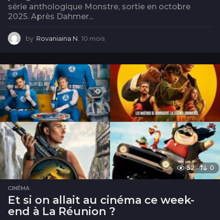
série anthologique Monstre, sortie en octobre
2025. Après Dahmer...
by
Rovaniaina N.
10 mois
1
0
m
o
i
s
52
0
CINÉMA
Et si on allait au cinéma ce week-
end à La Réunion ?