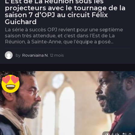
L’Est de La Réunion sous les
projecteurs avec le tournage de la
saison 7 d’OPJ au circuit Félix
Guichard
La série à succès OPJ revient pour une septième
saison très attendue, et c’est dans l’Est de La
Réunion, à Sainte-Anne, que l’équipe a posé...
by
Rovaniaina N.
12 mois
1
2
m
o
i
s
4.4k
0