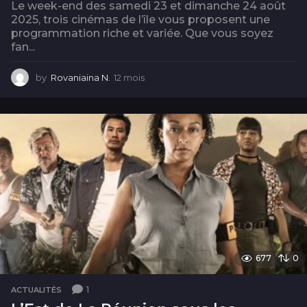
Le week-end des samedi 23 et dimanche 24 août
2025, trois cinémas de l’île vous proposent une
programmation riche et variée. Que vous soyez
fan...
by
Rovaniaina N.
12 mois
1
2
m
o
i
s
677
0
1
ACTUALITÉS