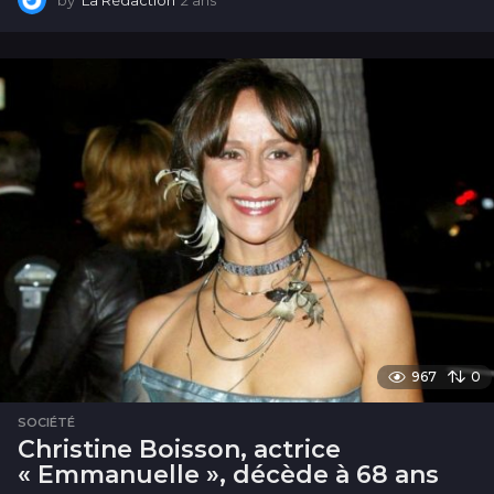
a
n
s
967
0
SOCIÉTÉ
Christine Boisson, actrice
« Emmanuelle », décède à 68 ans