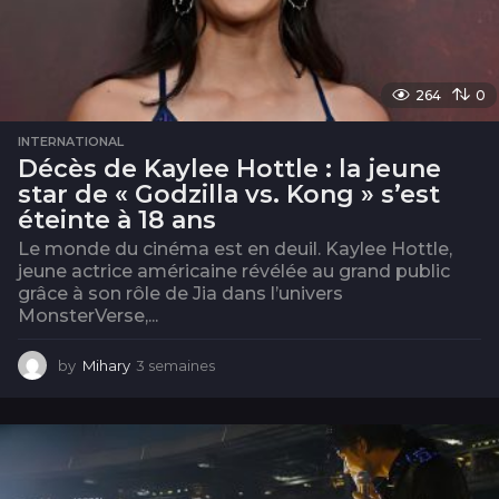
264
0
INTERNATIONAL
Décès de Kaylee Hottle : la jeune
star de « Godzilla vs. Kong » s’est
éteinte à 18 ans
Le monde du cinéma est en deuil. Kaylee Hottle,
jeune actrice américaine révélée au grand public
grâce à son rôle de Jia dans l’univers
MonsterVerse,...
by
Mihary
3 semaines
3
s
e
m
a
i
n