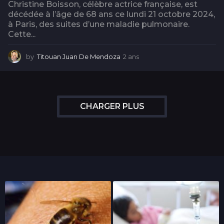
Christine Boisson, célèbre actrice française, est
décédée à l’âge de 68 ans ce lundi 21 octobre 2024,
à Paris, des suites d’une maladie pulmonaire.
Cette...
by
Titouan Juan De Mendoza
2 ans
2
a
n
s
CHARGER PLUS