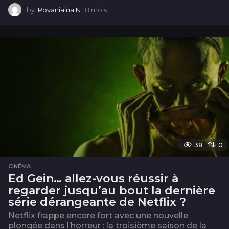
by
Rovaniaina N.
8 mois
8
m
o
i
s
38
0
CINÉMA
Ed Gein… allez-vous réussir à
regarder jusqu’au bout la dernière
série dérangeante de Netflix ?
Netflix frappe encore fort avec une nouvelle
plongée dans l’horreur : la troisième saison de la