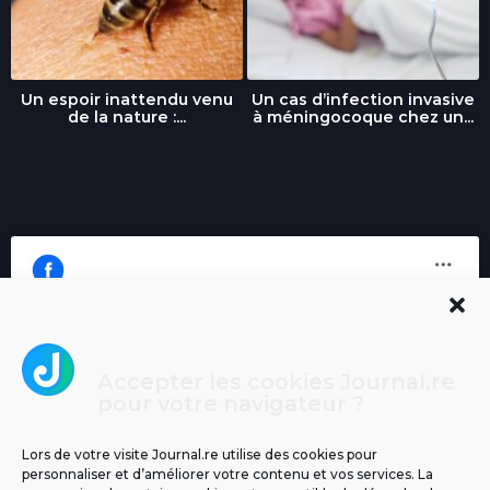
Un espoir inattendu venu
Un cas d’infection invasive
de la nature :...
à méningocoque chez un...
Accepter les cookies Journal.re
Cliquez pour accepter les cookies
pour votre navigateur ?
Journal.re
marketing et activer ce contenu
Lors de votre visite Journal.re utilise des cookies pour
personnaliser et d’améliorer votre contenu et vos services. La