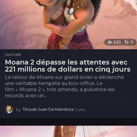
520
0
CULTURE
Moana 2 dépasse les attentes avec
221 millions de dollars en cinq jours
Le retour de Moana sur grand écran a déclenché
une véritable tempête au box-office. Le
film « Moana 2 », très attendu, a pulvérisé les
records avec un...
by
Titouan Juan De Mendoza
2 ans
2
a
n
s