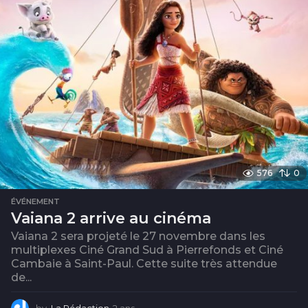
576
0
ÉVÉNEMENT
Vaiana 2 arrive au cinéma
Vaiana 2 sera projeté le 27 novembre dans les
multiplexes Ciné Grand Sud à Pierrefonds et Ciné
Cambaie à Saint-Paul. Cette suite très attendue
de...
by
La Rédaction
2 ans
2