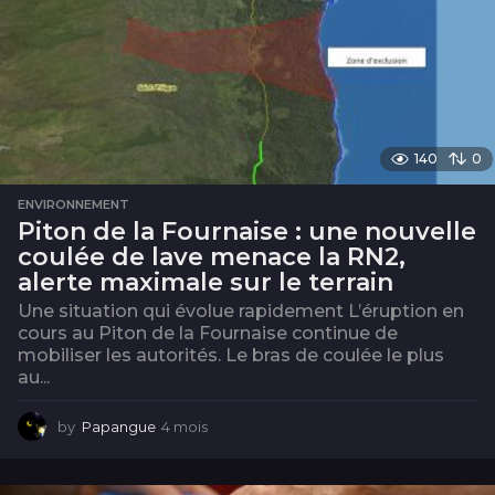
140
0
ENVIRONNEMENT
Piton de la Fournaise : une nouvelle
coulée de lave menace la RN2,
alerte maximale sur le terrain
Une situation qui évolue rapidement L’éruption en
cours au Piton de la Fournaise continue de
mobiliser les autorités. Le bras de coulée le plus
au...
by
Papangue
4 mois
4
m
o
i