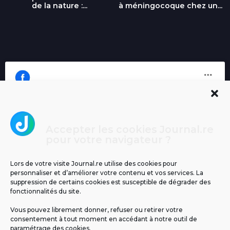
de la nature :...
à méningocoque chez un...
Accepter les cookies Journal.re
Cliquez pour accepter les cookies
pour votre navigateur ?
Journal.re
marketing et activer ce contenu
Lors de votre visite Journal.re utilise des cookies pour
personnaliser et d’améliorer votre contenu et vos services. La
suppression de certains cookies est susceptible de dégrader des
fonctionnalités du site.
Vous pouvez librement donner, refuser ou retirer votre
consentement à tout moment en accédant à notre outil de
paramétrage des cookies.