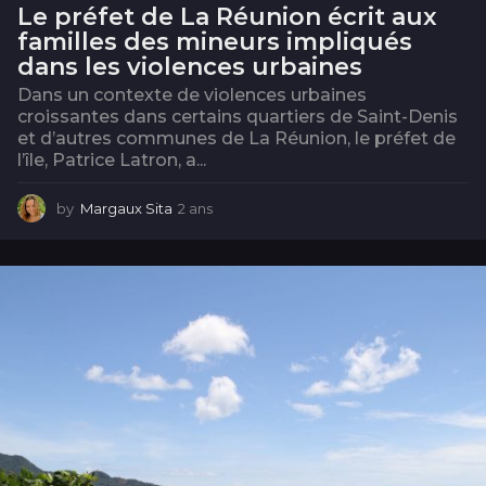
Le préfet de La Réunion écrit aux
familles des mineurs impliqués
dans les violences urbaines
Dans un contexte de violences urbaines
croissantes dans certains quartiers de Saint-Denis
et d’autres communes de La Réunion, le préfet de
l’île, Patrice Latron, a...
by
Margaux Sita
2 ans
2
a
n
s