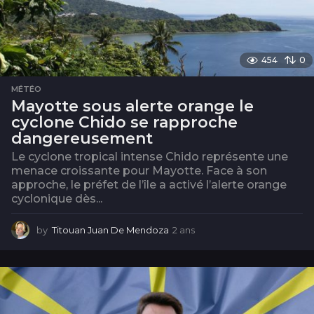
454
0
MÉTÉO
Mayotte sous alerte orange le
cyclone Chido se rapproche
dangereusement
Le cyclone tropical intense Chido représente une
menace croissante pour Mayotte. Face à son
approche, le préfet de l’île a activé l’alerte orange
cyclonique dès...
by
Titouan Juan De Mendoza
2 ans
2
a
n
s