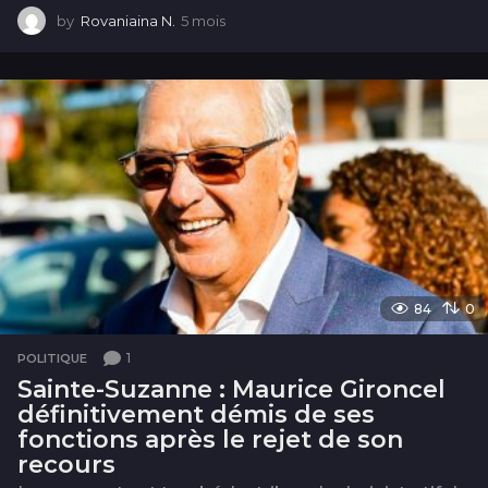
by
Rovaniaina N.
5 mois
5
m
o
i
s
84
0
1
POLITIQUE
Sainte-Suzanne : Maurice Gironcel
définitivement démis de ses
fonctions après le rejet de son
recours