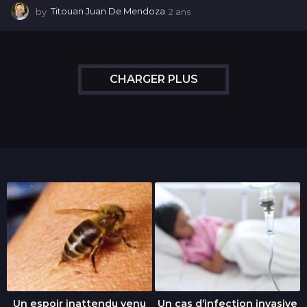
by
Titouan Juan De Mendoza
2 ans
2
a
n
s
CHARGER PLUS
Un espoir inattendu venu
Un cas d’infection invasive