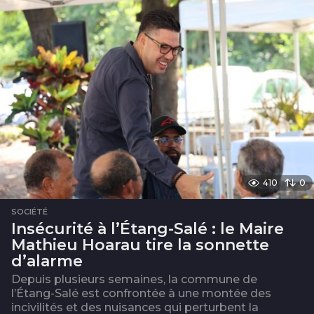
410
0
SOCIÉTÉ
Insécurité à l’Étang-Salé : le Maire
Mathieu Hoarau tire la sonnette
d’alarme
Depuis plusieurs semaines, la commune de
l’Étang-Salé est confrontée à une montée des
incivilités et des nuisances qui perturbent la