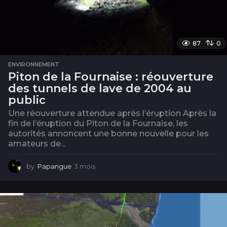
87
0
ENVIRONNEMENT
Piton de la Fournaise : réouverture
des tunnels de lave de 2004 au
public
Une réouverture attendue après l’éruption Après la
fin de l’éruption du Piton de la Fournaise, les
autorités annoncent une bonne nouvelle pour les
amateurs de...
by
Papangue
3 mois
3
m
o
i
s