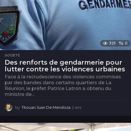
325
0
SOCIÉTÉ
Des renforts de gendarmerie pour
lutter contre les violences urbaines
Face à la recrudescence des violences commises
par des bandes dans certains quartiers de La
Réunion, le préfet Patrice Latron a obtenu du
ministre de...
by
Titouan Juan De Mendoza
2 ans
2
a
n
s