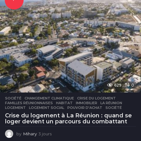
629
0
SOCIÉTÉ
CHANGEMENT CLIMATIQUE
,
CRISE DU LOGEMENT
,
FAMILLES RÉUNIONNAISES
,
HABITAT
,
IMMOBILIER
,
LA RÉUNION
,
LOGEMENT
,
LOGEMENT SOCIAL
,
POUVOIR D'ACHAT
,
SOCIÉTÉ
Crise du logement à La Réunion : quand se
loger devient un parcours du combattant
by
Mihary
3 jours
3
j