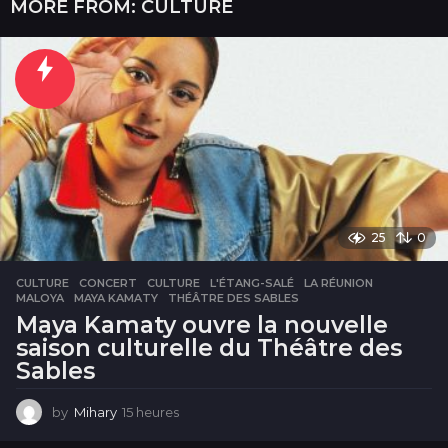
MORE FROM:
CULTURE
25
0
CULTURE
CONCERT
,
CULTURE
,
L'ÉTANG-SALÉ
,
LA RÉUNION
,
MALOYA
,
MAYA KAMATY
,
THÉÂTRE DES SABLES
Maya Kamaty ouvre la nouvelle
saison culturelle du Théâtre des
Sables
by
Mihary
15 heures
1
5