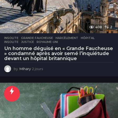
408
2
INSOLITE
GRANDE FAUCHEUSE
,
HARCÈLEMENT
,
HÔPITAL
,
INSOLITE
,
JUSTICE
,
ROYAUME-UNI
Un homme déguisé en « Grande Faucheuse
» condamné après avoir semé l’inquiétude
devant un hôpital britannique
by
Mihary
2 jours
2
j
o
u
r
s