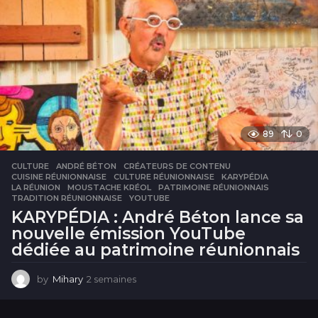
a
i
n
e
89
0
CULTURE
ANDRÉ BÉTON
,
CRÉATEURS DE CONTENU
,
CUISINE RÉUNIONNAISE
,
CULTURE RÉUNIONNAISE
,
KARYPÉDIA
,
LA RÉUNION
,
MOUSTACHE KRÉOL
,
PATRIMOINE RÉUNIONNAIS
,
TRADITION RÉUNIONNAISE
,
YOUTUBE
KARYPÉDIA : André Béton lance sa
nouvelle émission YouTube
dédiée au patrimoine réunionnais
by
Mihary
2 semaines
2
s
e