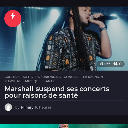
h
e
u
r
e
s
66
0
CULTURE
ARTISTE RÉUNIONNAIS
,
CONCERT
,
LA RÉUNION
,
MARSHALL
,
MUSIQUE
,
SANTÉ
Marshall suspend ses concerts
pour raisons de santé
by
Mihary
16 heures
1
6
h
e