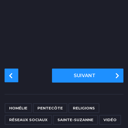
P
SUIVANT
o
s
t
P
,
,
,
,
,
a
HOMÉLIE
PENTECÔTE
RELIGIONS
g
RÉSEAUX SOCIAUX
SAINTE-SUZANNE
VIDÉO
i