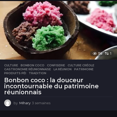
m
a
i
n
e
s
116
1
CULTURE
BONBON COCO
,
CONFISERIE
,
CULTURE CRÉOLE
,
GASTRONOMIE RÉUNIONNAISE
,
LA RÉUNION
,
PATRIMOINE
,
PRODUITS PÉI
,
TRADITION
Bonbon coco : la douceur
incontournable du patrimoine
réunionnais
by
Mihary
3 semaines
3
s
e