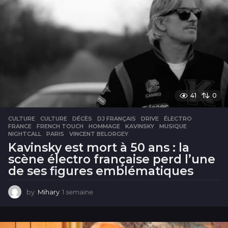
r
s
41
0
CULTURE
CULTURE
,
DÉCÈS
,
DJ FRANÇAIS
,
DRIVE
,
ÉLECTRO
,
FRANCE
,
FRENCH TOUCH
,
HOMMAGE
,
KAVINSKY
,
MUSIQUE
,
NIGHTCALL
,
PARIS
,
VINCENT BELORGEY
Kavinsky est mort à 50 ans : la
scène électro française perd l’une
de ses figures emblématiques
by
Mihary
1 semaine
1
s
e
m