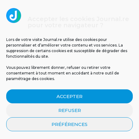
Un espoir inattendu venu
Un cas d’infection invasive
Accepter les cookies Journal.re
de la nature :...
à méningocoque chez un...
pour votre navigateur ?
Lors de votre visite Journal.re utilise des cookies pour
personnaliser et d’améliorer votre contenu et vos services. La
suppression de certains cookies est susceptible de dégrader des
fonctionnalités du site.
Vous pouvez librement donner, refuser ou retirer votre
consentement à tout moment en accédant à notre outil de
paramétrage des cookies.
ACCEPTER
Cliquez pour accepter les cookies
Journal.re
marketing et activer ce contenu
REFUSER
PRÉFÉRENCES