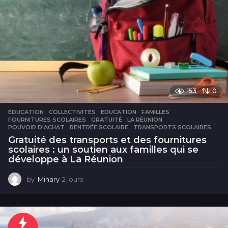
153
0
ÉDUCATION
COLLECTIVITÉS
,
EDUCATION
,
FAMILLES
,
FOURNITURES SCOLAIRES
,
GRATUITÉ
,
LA RÉUNION
,
POUVOIR D'ACHAT
,
RENTRÉE SCOLAIRE
,
TRANSPORTS SCOLAIRES
Gratuité des transports et des fournitures
scolaires : un soutien aux familles qui se
développe à La Réunion
by
Mihary
2 jours
2
j
o
u
r
s