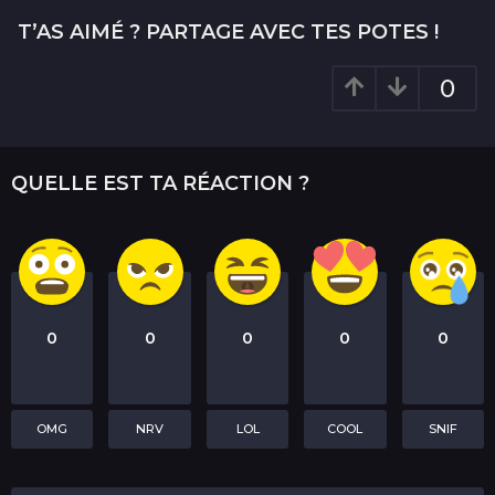
n
T’AS AIMÉ ? PARTAGE AVEC TES POTES !
a
t
0
i
o
n
QUELLE EST TA RÉACTION ?
0
0
0
0
0
OMG
NRV
LOL
COOL
SNIF