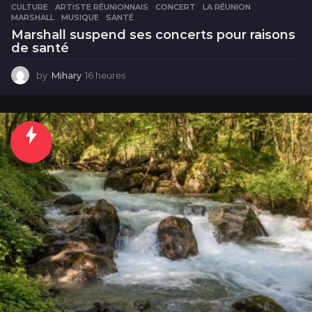
CULTURE
ARTISTE RÉUNIONNAIS
,
CONCERT
,
LA RÉUNION
,
MARSHALL
,
MUSIQUE
,
SANTÉ
Marshall suspend ses concerts pour raisons
de santé
by
Mihary
16 heures
1
6
h
e
u
r
e
s