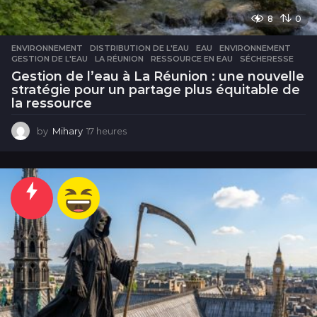
8
0
ENVIRONNEMENT
DISTRIBUTION DE L'EAU
,
EAU
,
ENVIRONNEMENT
,
GESTION DE L'EAU
,
LA RÉUNION
,
RESSOURCE EN EAU
,
SÉCHERESSE
Gestion de l’eau à La Réunion : une nouvelle
stratégie pour un partage plus équitable de
la ressource
by
Mihary
17 heures
1
7
h
e
u
r
e
s