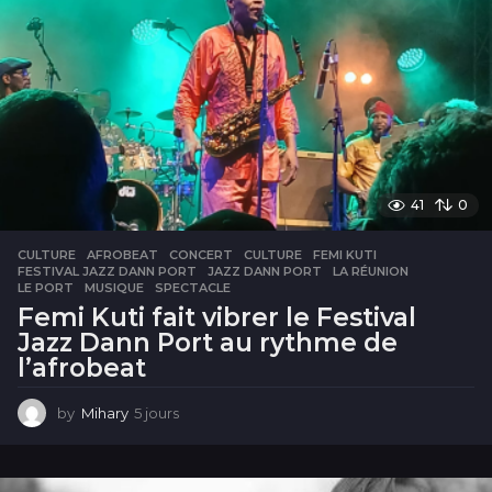
u
r
e
s
41
0
CULTURE
AFROBEAT
,
CONCERT
,
CULTURE
,
FEMI KUTI
,
FESTIVAL JAZZ DANN PORT
,
JAZZ DANN PORT
,
LA RÉUNION
,
LE PORT
,
MUSIQUE
,
SPECTACLE
Femi Kuti fait vibrer le Festival
Jazz Dann Port au rythme de
l’afrobeat
by
Mihary
5 jours
5
j
o
u