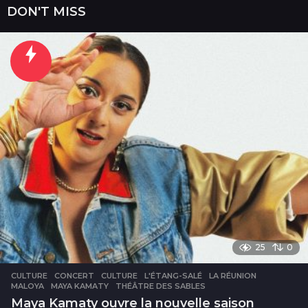
m
DON'T MISS
a
i
n
e
s
25
0
CULTURE
CONCERT
,
CULTURE
,
L'ÉTANG-SALÉ
,
LA RÉUNION
,
MALOYA
,
MAYA KAMATY
,
THÉÂTRE DES SABLES
Maya Kamaty ouvre la nouvelle saison