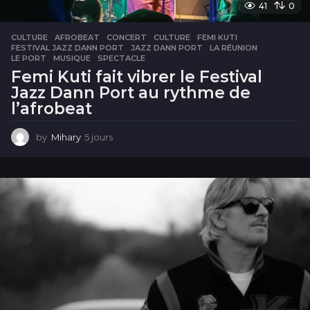
41
0
CULTURE
AFROBEAT
,
CONCERT
,
CULTURE
,
FEMI KUTI
,
FESTIVAL JAZZ DANN PORT
,
JAZZ DANN PORT
,
LA RÉUNION
,
LE PORT
,
MUSIQUE
,
SPECTACLE
Femi Kuti fait vibrer le Festival
Jazz Dann Port au rythme de
l’afrobeat
by
Mihary
5 jours
5
j
o
u
r
s