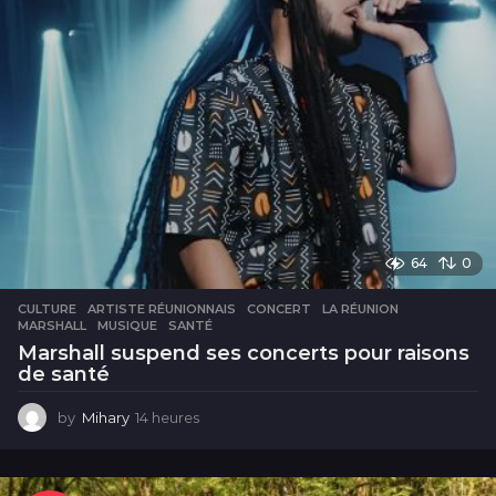
s
64
0
CULTURE
ARTISTE RÉUNIONNAIS
,
CONCERT
,
LA RÉUNION
,
MARSHALL
,
MUSIQUE
,
SANTÉ
Marshall suspend ses concerts pour raisons
de santé
by
Mihary
14 heures
1
4
h
e