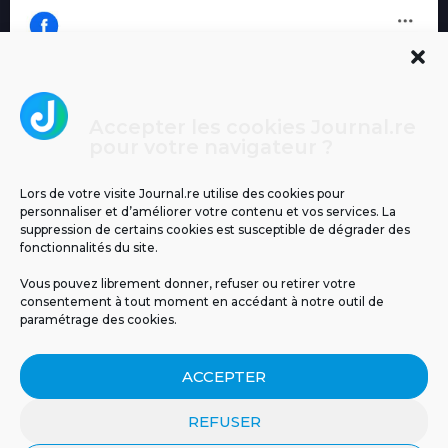
Accepter les cookies Journal.re
Cliquez pour accepter les cookies
pour votre navigateur ?
Journal.re
marketing et activer ce contenu
Lors de votre visite Journal.re utilise des cookies pour
personnaliser et d’améliorer votre contenu et vos services. La
suppression de certains cookies est susceptible de dégrader des
fonctionnalités du site.
Vous pouvez librement donner, refuser ou retirer votre
consentement à tout moment en accédant à notre outil de
paramétrage des cookies.
MENTIONS LÉGALES
PUBLICITÉ
BLOG
ACCEPTER
NOS ÉMISSIONS
CGU
POLITIQUE DE CONFIDENTIALITÉ
CONTACT
REFUSER