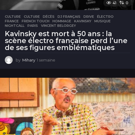
41
0
CULTURE
CULTURE
,
DÉCÈS
,
DJ FRANÇAIS
,
DRIVE
,
ÉLECTRO
,
FRANCE
,
FRENCH TOUCH
,
HOMMAGE
,
KAVINSKY
,
MUSIQUE
,
NIGHTCALL
,
PARIS
,
VINCENT BELORGEY
Kavinsky est mort à 50 ans : la
scène électro française perd l’une
de ses figures emblématiques
by
Mihary
1 semaine
1
s
e
m
a
i
n
e