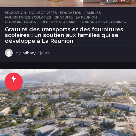
153
0
ÉDUCATION
COLLECTIVITÉS
,
EDUCATION
,
FAMILLES
,
FOURNITURES SCOLAIRES
,
GRATUITÉ
,
LA RÉUNION
,
POUVOIR D'ACHAT
,
RENTRÉE SCOLAIRE
,
TRANSPORTS SCOLAIRES
Gratuité des transports et des fournitures
scolaires : un soutien aux familles qui se
développe à La Réunion
by
Mihary
2 jours
2
j
o
u
r
s