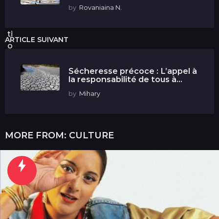
by
Rovaniaina N.
ci
ta
ti
ARTICLE SUIVANT
o
n.
Sécheresse précoce : L’appel à
la responsabilité de tous à...
by
Mihary
MORE FROM:
CULTURE