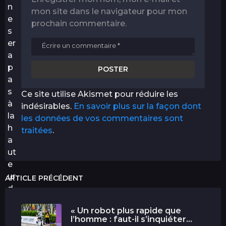
n
mon site dans le navigateur pour mon
e
prochain commentaire.
s
er
a
p
a
s
Ce site utilise Akismet pour réduire les
à
indésirables.
En savoir plus sur la façon dont
la
les données de vos commentaires sont
h
traitées
.
a
ut
e
ur
ARTICLE PRÉCÉDENT
d
e
« Un robot plus rapide que
l’e
l’homme : faut-il s’inquiéter...
x