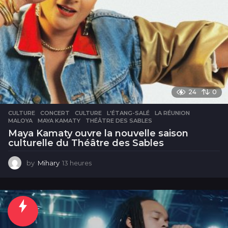
24
0
CULTURE
CONCERT
,
CULTURE
,
L'ÉTANG-SALÉ
,
LA RÉUNION
,
MALOYA
,
MAYA KAMATY
,
THÉÂTRE DES SABLES
Maya Kamaty ouvre la nouvelle saison
culturelle du Théâtre des Sables
by
Mihary
13 heures
1
3
h
e
u
r
e