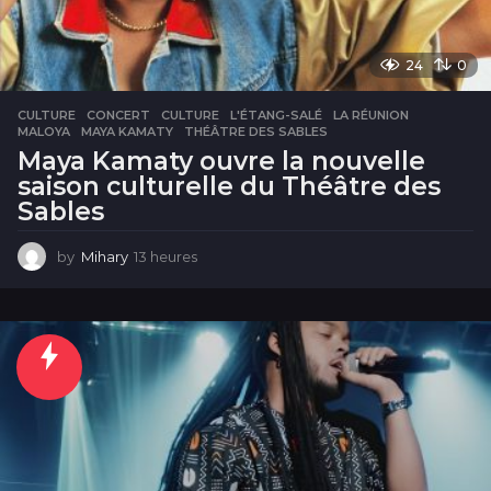
24
0
CULTURE
CONCERT
,
CULTURE
,
L'ÉTANG-SALÉ
,
LA RÉUNION
,
MALOYA
,
MAYA KAMATY
,
THÉÂTRE DES SABLES
Maya Kamaty ouvre la nouvelle
saison culturelle du Théâtre des
Sables
by
Mihary
13 heures
1
3
h
e
u
r
e
s