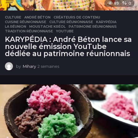
89
0
CULTURE
ANDRÉ BÉTON
,
CRÉATEURS DE CONTENU
,
CUISINE RÉUNIONNAISE
,
CULTURE RÉUNIONNAISE
,
KARYPÉDIA
,
LA RÉUNION
,
MOUSTACHE KRÉOL
,
PATRIMOINE RÉUNIONNAIS
,
TRADITION RÉUNIONNAISE
,
YOUTUBE
KARYPÉDIA : André Béton lance sa
nouvelle émission YouTube
dédiée au patrimoine réunionnais
by
Mihary
2 semaines
2
s
e
m
a
i
n
e
s