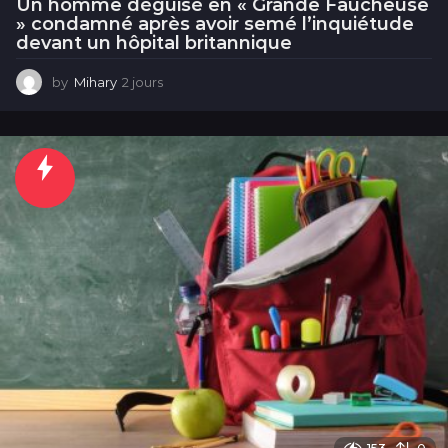
Un homme déguisé en « Grande Faucheuse
» condamné après avoir semé l’inquiétude
devant un hôpital britannique
by
Mihary
2 jours
2
j
o
u
r
s