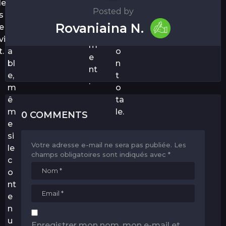
le
m
st
n
n
Posted by
s
pr
ré
n
d
Rovaniaina N.
e
o
el.
e
é
vi
b
xi
m
t.
a
o
e
bl
n
nt
e,
t
.
m
o
ê
ta
m
le.
0 COMMENTS
e
si
Votre adresse e-mail ne sera pas publiée.
Les
le
champs obligatoires sont indiqués avec
*
c
o
nt
e
n
u
Enregistrer mon nom, mon e-mail et