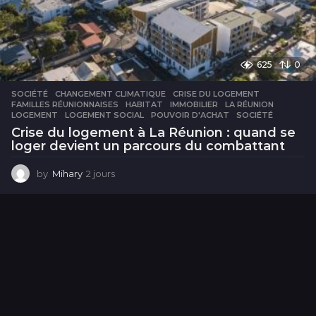
625
0
SOCIÉTÉ
CHANGEMENT CLIMATIQUE
,
CRISE DU LOGEMENT
,
FAMILLES RÉUNIONNAISES
,
HABITAT
,
IMMOBILIER
,
LA RÉUNION
,
LOGEMENT
,
LOGEMENT SOCIAL
,
POUVOIR D'ACHAT
,
SOCIÉTÉ
Crise du logement à La Réunion : quand se
loger devient un parcours du combattant
by
Mihary
2 jours
2
j
o
u
r
s