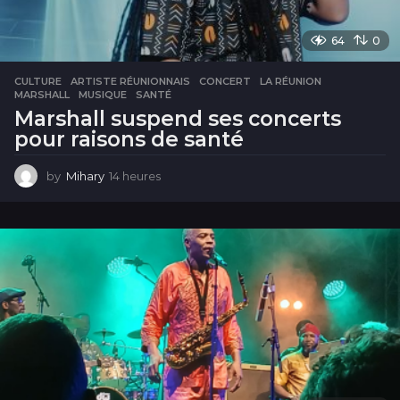
64
0
CULTURE
ARTISTE RÉUNIONNAIS
,
CONCERT
,
LA RÉUNION
,
MARSHALL
,
MUSIQUE
,
SANTÉ
Marshall suspend ses concerts
pour raisons de santé
by
Mihary
14 heures
1
4
h
e
u
r
e
s