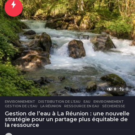
u
r
e
s
8
0
ENVIRONNEMENT
DISTRIBUTION DE L'EAU
,
EAU
,
ENVIRONNEMENT
,
GESTION DE L'EAU
,
LA RÉUNION
,
RESSOURCE EN EAU
,
SÉCHERESSE
Gestion de l’eau à La Réunion : une nouvelle
stratégie pour un partage plus équitable de
la ressource