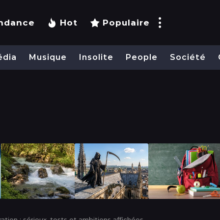
ndance
Hot
Populaire
édia
Musique
Insolite
People
Société
ion : sérieux, tests et ambitions affichées