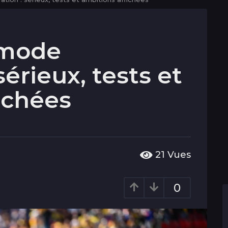
 mode
sérieux, tests et
ichées
21
Vues
0