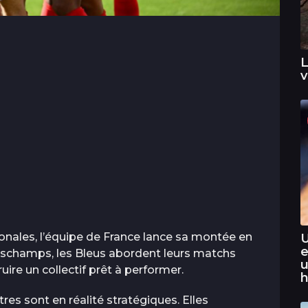
L
v
onales, l’équipe de France lance sa montée en
U
e
Deschamps, les Bleus abordent leurs matchs
u
uire un collectif prêt à performer.
h
es sont en réalité stratégiques. Elles