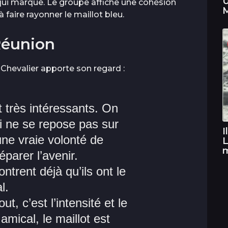
U
t qui marque. Le groupe affiche une cohésion
M
faire rayonner le maillot bleu.
Réunion
 Chevalier apporte son regard :
 très intéressants. On
i ne se repose pas sur
I
une vraie volonté de
L
éparer l’avenir.
ntrent déjà qu’ils ont le
l.
t, c’est l’intensité et le
mical, le maillot est