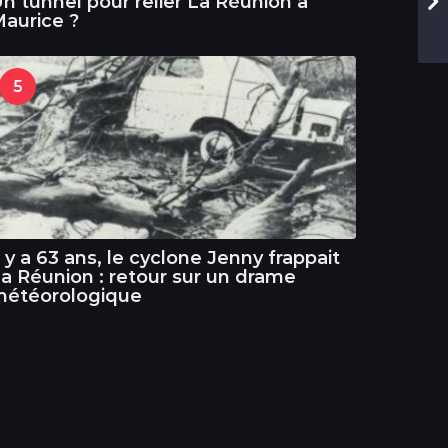
n tunnel pour relier La Réunion à
aurice ?
5
l y a 63 ans, le cyclone Jenny frappait
a Réunion : retour sur un drame
météorologique