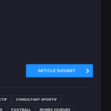
ARTICLE SUIVANT
,
,
,
,
,
,
,
,
,
,
CTIF
CONSULTANT SPORTIF
CE
FOOTBALL
JEUNES JOUEURS