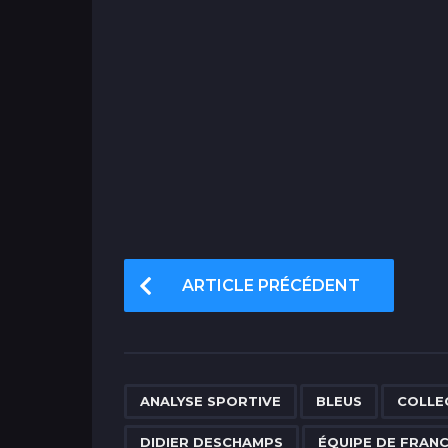
P
ARTICLE PRÉCÉDENT
o
s
t
P
,
,
ANALYSE SPORTIVE
BLEUS
COLLE
a
DIDIER DESCHAMPS
ÉQUIPE DE FRAN