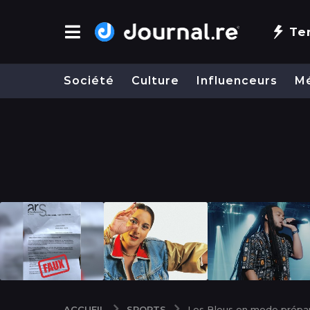
Te
Société
Culture
Influenceurs
M
SPORTS
ACCUEIL
Les Bleus en mode préparat